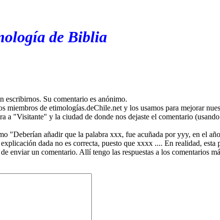
mología de Biblia
en escribirnos. Su comentario es anónimo.
os miembros de etimologías.deChile.net y los usamos para mejorar nuest
ira a "Visitante" y la ciudad de donde nos dejaste el comentario (usando 
mo "Deberían añadir que la palabra xxx, fue acuñada por yyy, en el año
plicación dada no es correcta, puesto que xxxx .... En realidad, esta p
 de enviar un comentario. Allí tengo las respuestas a los comentarios 