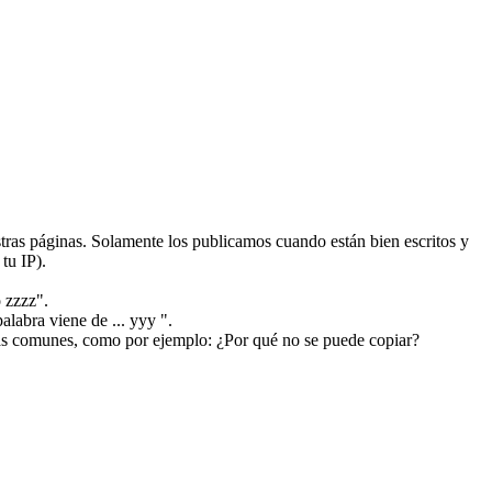
ras páginas. Solamente los publicamos cuando están bien escritos y
tu IP).
 zzzz".
alabra viene de ... yyy ".
más comunes, como por ejemplo: ¿Por qué no se puede copiar?