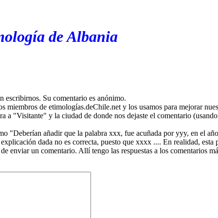
mología de Albania
en escribirnos. Su comentario es anónimo.
os miembros de etimologías.deChile.net y los usamos para mejorar nuest
ira a "Visitante" y la ciudad de donde nos dejaste el comentario (usando 
mo "Deberían añadir que la palabra xxx, fue acuñada por yyy, en el año
plicación dada no es correcta, puesto que xxxx .... En realidad, esta p
 de enviar un comentario. Allí tengo las respuestas a los comentarios 