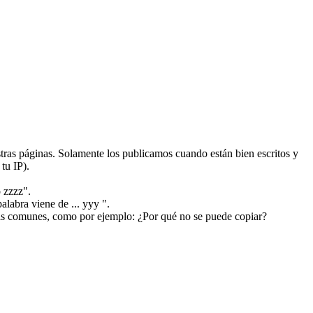
ras páginas. Solamente los publicamos cuando están bien escritos y
tu IP).
 zzzz".
alabra viene de ... yyy ".
más comunes, como por ejemplo: ¿Por qué no se puede copiar?