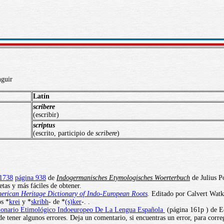
nguir
Latín
scribere
(escribir)
scriptus
(escrito, participio de
scribere
)
 1738
página 938
de
Indogermanisches Etymologisches Woerterbuch
de Julius P
tas y más fáciles de obtener.
erican Heritage Dictionary of Indo-European Roots
.
Editado por Calvert Watki
os *
krei
y *
skribh
- de *
(s)ker
-. .
ionario Etimológico Indoeuropeo De La Lengua Española
(página 161p ) de E
e tener algunos errores. Deja un comentario, si encuentras un error, para corre