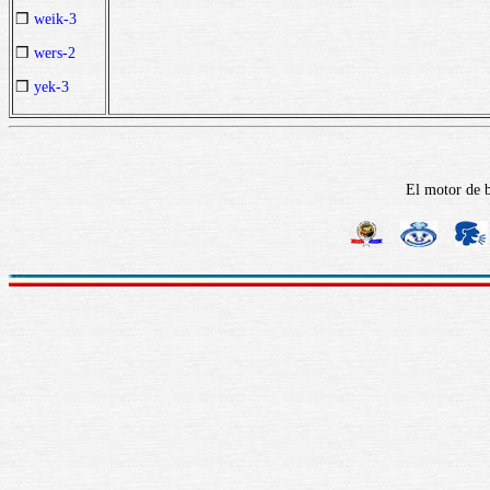
❒
weik-3
❒
wers-2
❒
yek-3
El motor de b