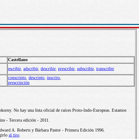
Castellano
escribir
,
adscribir
,
describir
,
prescribir
,
subscribir
,
transcribir
conscripto
,
descripto
,
inscrito
,
prescripción
okorny. No hay una lista oficial de raíces Proto-Indo-Europeas. Estamos
ns - Tercera edición - 2011.
dward A. Roberts y Bárbara Pastor - Primera Edición 1996.
girlo
al tiro
.