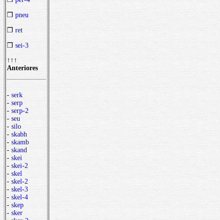
❒
pneu
❒
ret
❒
sei-3
↑↑↑
Anteriores
-
serk
-
serp
-
serp-2
-
seu
-
silo
-
skabh
-
skamb
-
skand
-
skei
-
skei-2
-
skel
-
skel-2
-
skel-3
-
skel-4
-
skep
-
sker