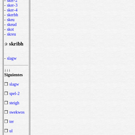
-
sker-2
-
sker-3
-
sker-4
-
skerbh
-
skeu
-
skeud
-
skot
-
skreu
skribh
✰
-
slagw
↓↓↓
Siguientes
❒
slagw
❒
spel-2
❒
steigh
❒
swekwos
❒
ter
❒
ul