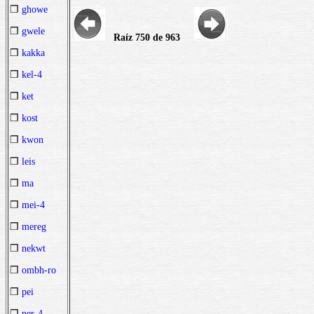
❒
ghowe
❒
gwele
Raíz 750 de 963
❒
kakka
❒
kel-4
❒
ket
❒
kost
❒
kwon
❒
leis
❒
ma
❒
mei-4
❒
mereg
❒
nekwt
❒
ombh-ro
❒
pei
❒
per-4