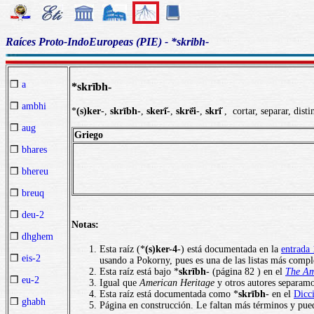
Raíces Proto-IndoEuropeas (PIE) - *skribh-
❒
a
*skrībh-
❒
ambhi
*
(s)ker
-,
skrībh-
,
skerī̆
-,
skrē̆i
-,
skrī̆
, cortar, separar, disti
❒
aug
Griego
❒
bhares
❒
bhereu
❒
breuq
❒
deu-2
Notas:
❒
dhghem
Esta raíz (*
(s)ker-4
-) está documentada en la
entrada
❒
eis-2
usando a Pokorny, pues es una de las listas más comple
Esta raíz está bajo *
skrībh
- (página 82 ) en el
The Am
❒
eu-2
Igual que
American Heritage
y otros autores separam
Esta raíz está documentada como *
skrībh
- en el
Dicc
❒
ghabh
Página en construcción. Le faltan más términos y pued