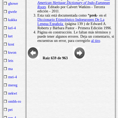
American Heritage Dictionary of Indo-European
❒
ghowe
Roots
.
Editado por Calvert Watkins - Tercera
edición - 2011.
❒
gwele
Esta raíz está documentada como *
prek
- en el
Diccionario Etimológico Indoeuropeo De La
❒
kakka
Lengua Española
(página 139 ) de Edward A.
Roberts y Bárbara Pastor - Primera Edición 1996.
❒
kel-4
Página en construcción. Le faltan más términos y
❒
ket
puede tener algunos errores. Deja un comentario, si
encuentras un error, para corregirlo
al tiro
.
❒
kost
❒
kwon
Raíz 659 de 963
❒
leis
❒
ma
❒
mei-4
❒
mereg
❒
nekwt
❒
ombh-ro
❒
pei
❒
per-4