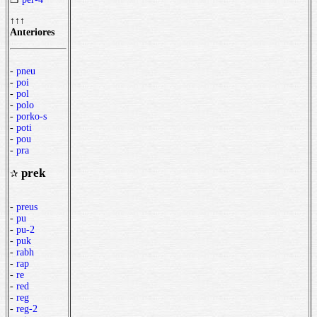
↑↑↑
Anteriores
-
pneu
-
poi
-
pol
-
polo
-
porko-s
-
poti
-
pou
-
pra
prek
✰
-
preus
-
pu
-
pu-2
-
puk
-
rabh
-
rap
-
re
-
red
-
reg
-
reg-2