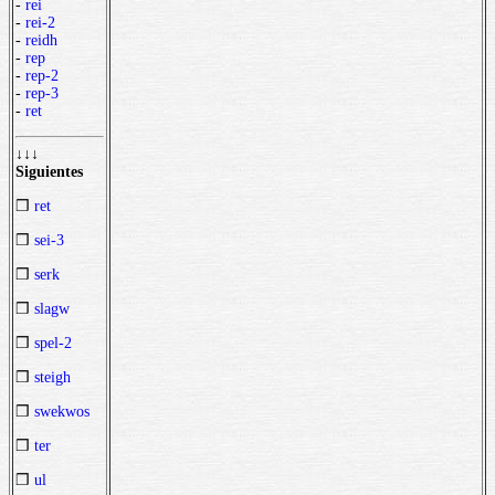
-
rei
-
rei-2
-
reidh
-
rep
-
rep-2
-
rep-3
-
ret
↓↓↓
Siguientes
❒
ret
❒
sei-3
❒
serk
❒
slagw
❒
spel-2
❒
steigh
❒
swekwos
❒
ter
❒
ul