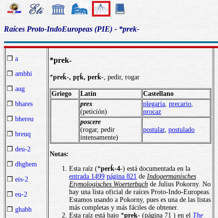
Raíces Proto-IndoEuropeas (PIE) - *prek-
❒
a
*prek-
❒
ambhi
*
prek̂-, pr̥k̂, perk̂
-, pedir, rogar
❒
aug
Griego
Latín
Castellano
prex
plegaria
,
precario
,
❒
bhares
(petición)
procaz
❒
bhereu
poscere
(rogar, pedir
postular
,
postulado
❒
breuq
intensamente)
❒
deu-2
Notas:
❒
dhghem
Esta raíz (*
perk̂-4
-) está documentada en la
entrada 1499
página 821
de
Indogermanisches
❒
eis-2
Etymologisches Woerterbuch
de Julius Pokorny. No
hay una lista oficial de raíces Proto-Indo-Europeas.
❒
eu-2
Estamos usando a Pokorny, pues es una de las listas
más completas y más fáciles de obtener.
❒
ghabh
Esta raíz está bajo *
prek
- (página 71 ) en el
The