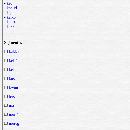
-
kad
-
kae-id
-
kagh
-
kaiko
-
kailo
-
kakka
↓↓↓
Siguientes
❒
kakka
❒
kel-4
❒
ket
❒
kost
❒
kwon
❒
leis
❒
ma
❒
mei-4
❒
mereg