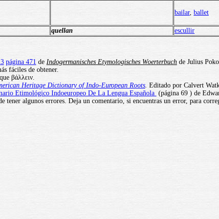
bailar
,
ballet
quellan
escullir
13
página 471
de
Indogermanisches Etymologisches Woerterbuch
de Julius Poko
ás fáciles de obtener.
 que βάλλειν.
erican Heritage Dictionary of Indo-European Roots
.
Editado por Calvert Watki
nario Etimológico Indoeuropeo De La Lengua Española
(página 69 ) de Edwar
e tener algunos errores. Deja un comentario, si encuentras un error, para corre