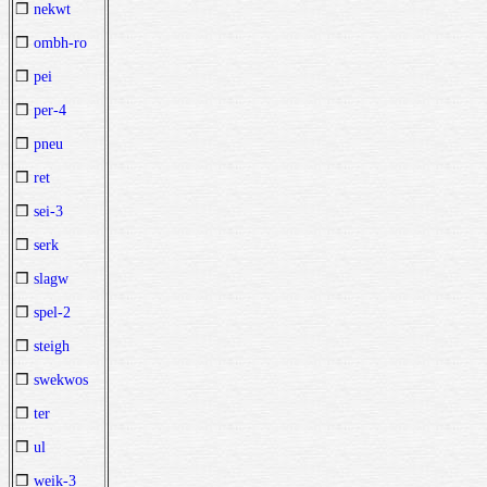
❒
nekwt
❒
ombh-ro
❒
pei
❒
per-4
❒
pneu
❒
ret
❒
sei-3
❒
serk
❒
slagw
❒
spel-2
❒
steigh
❒
swekwos
❒
ter
❒
ul
❒
weik-3