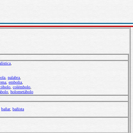
alística
,
ola
,
palabra
,
ema
,
embolia
,
cóbol
o
,
colémbolo
,
abolo
,
holometábolo
,
bañar
,
bañista