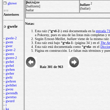
βαλλιζειν
❒
ghowe
2
ballare
[ballizein]
(bailar)
bailar
↑↑↑
Anteriores
Notas:
gwele
✰
Esta raíz (*
gʷel-2
-) está documentada en la
entrada 7
a Pokorny, pues es una de las listas más completas y m
-
gwele-2
Según Ernout-Meillet,
ballare
viene de la misma raíz
-
gwen
Esta raíz está bajo *
gʷelǝ-1
- (página 34 ) en el
The Am
-
gwer
Esta raíz está documentada como *
gʷelǝ
- en el
Diccio
-
gwer-2
Página en construcción. Le faltan más términos y pued
-
gwere
-
gwere-2
-
gwhei
-
gwhel
Raíz 301 de 963
-
gwhen
-
gwher
-
gwhi
-
gwhren
-
gwhthei
-
gwou
-
gwrendh
-
gwretso
-
gwurd
-
i
-
ka