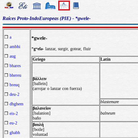
Raíces Proto-IndoEuropeas (PIE) - *gwele-
❒
a
*gwele-
❒
ambhi
*
gʷelǝ
- lanzar, surgir, gotear, fluir
❒
aug
Griego
Latín
❒
bhares
❒
bhereu
βάλλειν
[ballein]
❒
breuq
(arrojar o lanzar con fuerza)
❒
deu-2
blastemare
❒
dhghem
βαλανεῖον
[balanion]
balneum
❒
eis-2
baño
❒
eu-2
βουλή
[boile]
❒
ghabh
voluntad