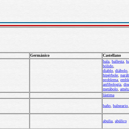
Germánico
Castellano
bala
,
ballesta
,
b
bólid
o
,
diablo
,
diábolo
,
hipérbole
,
paráb
problema
,
embl
anfibología
,
dis
metábolo
,
amét
lástima
baño
,
balneario
abulia
,
abúlico