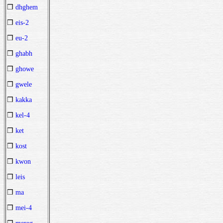
❒
dhghem
❒
eis-2
❒
eu-2
❒
ghabh
❒
ghowe
❒
gwele
❒
kakka
❒
kel-4
❒
ket
❒
kost
❒
kwon
❒
leis
❒
ma
❒
mei-4