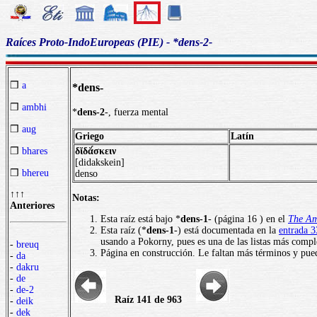
Raíces Proto-IndoEuropeas (PIE) - *dens-2-
❒
a
*dens-
❒
ambhi
*
dens-2
-, fuerza mental
❒
aug
Griego
Latín
δῐδᾰ́σκειν
❒
bhares
[didakskein]
❒
bhereu
denso
↑↑↑
Notas:
Anteriores
Esta raíz está bajo *
dens-1
- (página 16 ) en el
The Am
Esta raíz (*
dens-1
-) está documentada en la
entrada 3
usando a Pokorny, pues es una de las listas más comple
-
breuq
Página en construcción. Le faltan más términos y pued
-
da
-
dakru
-
de
-
de-2
Raíz 141 de 963
-
deik
-
dek