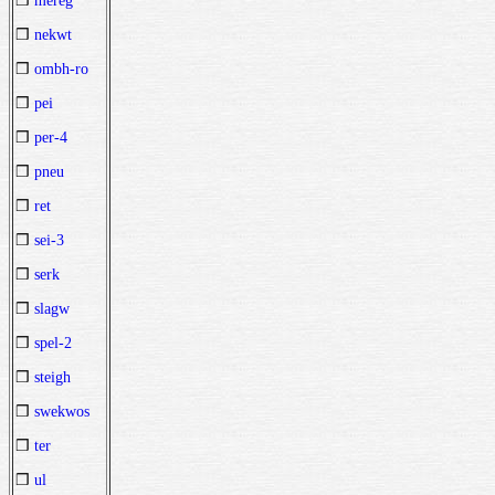
❒
mereg
❒
nekwt
❒
ombh-ro
❒
pei
❒
per-4
❒
pneu
❒
ret
❒
sei-3
❒
serk
❒
slagw
❒
spel-2
❒
steigh
❒
swekwos
❒
ter
❒
ul