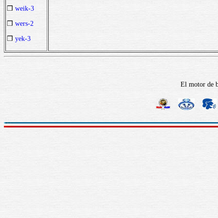
❒
weik-3
❒
wers-2
❒
yek-3
El motor de b