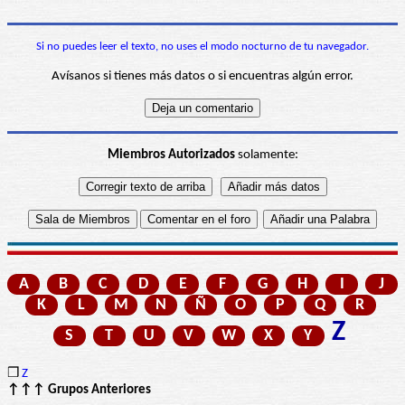
Si no puedes leer el texto, no uses el modo nocturno de tu navegador.
Avísanos si tienes más datos o si encuentras algún error.
Miembros Autorizados
solamente:
A
B
C
D
E
F
G
H
I
J
K
L
M
N
Ñ
O
P
Q
R
Z
S
T
U
V
W
X
Y
❒
Z
↑↑↑ Grupos Anteriores