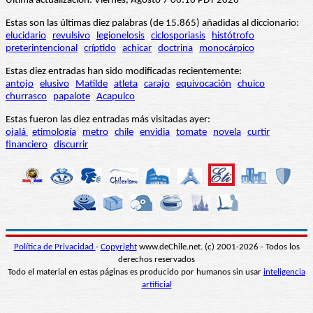
Última actualización: Viernes, Agosto 7 06:16 PDT 2026
Estas son las últimas diez palabras (de 15.865) añadidas al diccionario:
elucidario
revulsivo
legionelosis
ciclosporiasis
histótrofo
preterintencional
críptido
achicar
doctrina
monocárpico
Estas diez entradas han sido modificadas recientemente:
antojo
elusivo
Matilde
atleta
carajo
equivocación
chuico
churrasco
papalote
Acapulco
Estas fueron las diez entradas más visitadas ayer:
ojalá
etimología
metro
chile
envidia
tomate
novela
curtir
financiero
discurrir
Política de Privacidad
-
Copyright
www.deChile.net. (c) 2001-2026 - Todos los
derechos reservados
Todo el material en estas páginas es producido por humanos sin usar
inteligencia
artificial