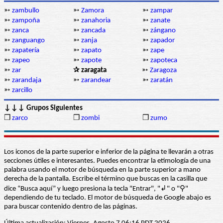
➳
zambullo
➳
Zamora
➳
zampar
➳
zampoña
➳
zanahoria
➳
zanate
➳
zanca
➳
zancada
➳
zángano
➳
zanguango
➳
zanja
➳
zapador
➳
zapatería
➳
zapato
➳
zape
➳
zapeo
➳
zapote
➳
zapoteca
➳
zar
✰ zaragata
➳
Zaragoza
➳
zarandaja
➳
zarandear
➳
zaratán
➳
zarcillo
↓↓↓ Grupos Siguientes
❒
zarco
❒
zombi
❒
zumo
Los iconos de la parte superior e inferior de la página te llevarán a otras
secciones útiles e interesantes. Puedes encontrar la etimología de una
palabra usando el motor de búsqueda en la parte superior a mano
derecha de la pantalla. Escribe el término que buscas en la casilla que
dice “Busca aquí” y luego presiona la tecla "Entrar", "↲" o "⚲"
dependiendo de tu teclado. El motor de búsqueda de Google abajo es
para buscar contenido dentro de las páginas.