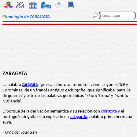
Etimología de ZARAGATA
ZARAGATA
La palabra
zaragata
, 'gresca, alboroto, tumulto', viene, según el
DLE
y
Corominas, de un francés antiguo
eschirgaite
, que significaba' patrulla
de guardia' y este de las palabras germánicas *
skara
'tropa' y *
wahta
'vigilancia'.
El porqué de la derivación semántica y su relación con
chirigota
y el
portugués sirigaita está explicado en
zalagarda
, palabra prima hermana
suya.
- Gracias: Joaqu1n