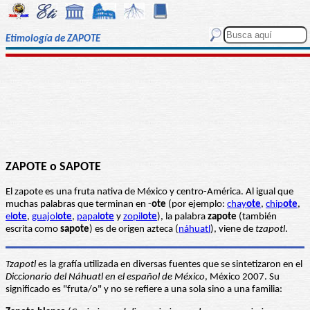
Etimología de ZAPOTE
ZAPOTE o SAPOTE
El zapote es una fruta nativa de México y centro-América. Al igual que
muchas palabras que terminan en -
ote
(por ejemplo:
chay
ote
,
chip
ote
,
el
ote
,
guajol
ote
,
papal
ote
y
zopil
ote
), la palabra
zapote
(también
escrita como
sapote
) es de origen azteca (
náhuatl
), viene de
tzapotl
.
Tzapotl
es la grafía utilizada en diversas fuentes que se sintetizaron en el
Diccionario del Náhuatl en el español de México
, México 2007. Su
significado es "fruta/o" y no se refiere a una sola sino a una familia: