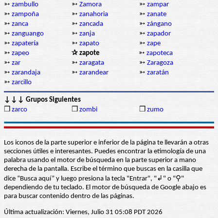
➳
zambullo
➳
Zamora
➳
zampar
➳
zampoña
➳
zanahoria
➳
zanate
➳
zanca
➳
zancada
➳
zángano
➳
zanguango
➳
zanja
➳
zapador
➳
zapatería
➳
zapato
➳
zape
➳
zapeo
✰ zapote
➳
zapoteca
➳
zar
➳
zaragata
➳
Zaragoza
➳
zarandaja
➳
zarandear
➳
zaratán
➳
zarcillo
↓↓↓ Grupos Siguientes
❒
zarco
❒
zombi
❒
zumo
Los iconos de la parte superior e inferior de la página te llevarán a otras
secciones útiles e interesantes. Puedes encontrar la etimología de una
palabra usando el motor de búsqueda en la parte superior a mano
derecha de la pantalla. Escribe el término que buscas en la casilla que
dice “Busca aquí” y luego presiona la tecla "Entrar", "↲" o "⚲"
dependiendo de tu teclado. El motor de búsqueda de Google abajo es
para buscar contenido dentro de las páginas.
Última actualización: Viernes, Julio 31 05:08 PDT 2026