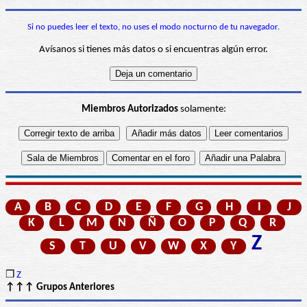
Si no puedes leer el texto, no uses el modo nocturno de tu navegador.
Avísanos si tienes más datos o si encuentras algún error.
Miembros Autorizados
solamente:
A
B
C
D
E
F
G
H
I
J
K
L
M
N
Ñ
O
P
Q
R
Z
S
T
U
V
W
X
Y
❒
Z
↑↑↑ Grupos Anteriores