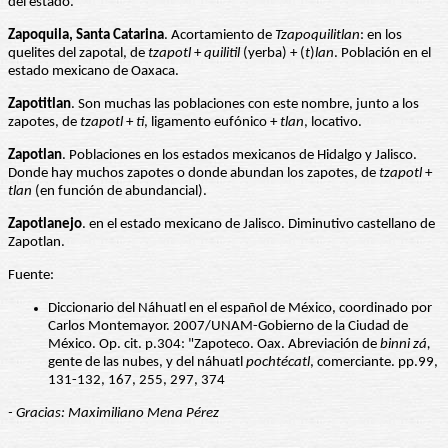
del estado.
Zapoquila, Santa Catarina
. Acortamiento de
Tzapoquilitlan
: en los
quelites del zapotal, de
tzapotl
+
quilitil
(yerba) + (
t
)
lan
. Población en el
estado mexicano de Oaxaca.
Zapotitlan
. Son muchas las poblaciones con este nombre, junto a los
zapotes, de
tzapotl
+
ti
, ligamento eufónico +
tlan
, locativo.
Zapotlan
. Poblaciones en los estados mexicanos de Hidalgo y Jalisco.
Donde hay muchos zapotes o donde abundan los zapotes, de
tzapotl
+
tlan
(en función de abundancial).
Zapotlanejo
. en el estado mexicano de Jalisco. Diminutivo castellano de
Zapotlan.
Fuente:
Diccionario del Náhuatl en el español de México, coordinado por
Carlos Montemayor. 2007/UNAM-Gobierno de la Ciudad de
México. Op. cit. p.304: "Zapoteco. Oax. Abreviación de
binni zá,
gente de las nubes, y del náhuatl
pochtécatl
, comerciante. pp.99,
131-132, 167, 255, 297, 374
- Gracias: Maximiliano Mena Pérez