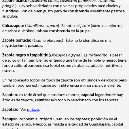
Zapote blanco
(
Casimiroa edulis, casimiroa pubescens, casimiroa
pringlei
). Hay seis variedades con diversas propiedades medicinales y
nutritivas. Son de buen gusto pero de consistencia usualmente pastosa
su pulpa.
Chicozapote
(
Manilkara zapota
). Zapote del
jicote
(
xicotl
o abejorro),
de sabor dulcísimo, misma consistencia en la pulpa.
Zapote borracho
(
Licania platypus
). Éste no lo identifico en mis
degustaciones pasadas.
Zapote negro o tzapotíltic
(
Diospyros digyna
). Es mi favorito, a pesar
de su color tan temible (no entiendo qué tiene de temible lo negro, tiene
fondo cultural europeo esa fobia) es muy dulce, agradable, nutritivo y
escaso.
En mi concepto todos los tipos de zapote son utilísimos y deliciosos pero
también podrían extinguirse por indiferencia e ignorancia de la gente.
Zapotero
es todo árbol que produce zapotes,
zapotal
lugar donde hay
árboles de zapote,
zapotácea/o
todo lo relacionado con los zapotes.
Zapotazo
. Ver
putazo
.
Zapopan
. toponimia:
tzápotl
+
pan
, en los zapotes; población en el
estado de Jalisco, México, asimilada a la ciudad de Guadalajara, capital