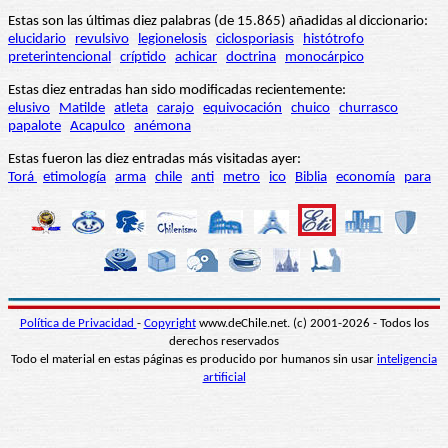
Estas son las últimas diez palabras (de 15.865) añadidas al diccionario:
elucidario
revulsivo
legionelosis
ciclosporiasis
histótrofo
preterintencional
críptido
achicar
doctrina
monocárpico
Estas diez entradas han sido modificadas recientemente:
elusivo
Matilde
atleta
carajo
equivocación
chuico
churrasco
papalote
Acapulco
anémona
Estas fueron las diez entradas más visitadas ayer:
Torá
etimología
arma
chile
anti
metro
ico
Biblia
economía
para
Política de Privacidad
-
Copyright
www.deChile.net. (c) 2001-2026 - Todos los
derechos reservados
Todo el material en estas páginas es producido por humanos sin usar
inteligencia
artificial