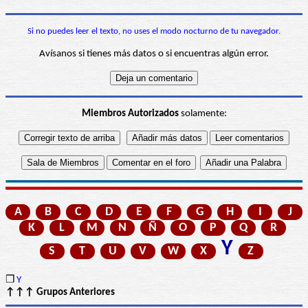
Si no puedes leer el texto, no uses el modo nocturno de tu navegador.
Avísanos si tienes más datos o si encuentras algún error.
Miembros Autorizados
solamente:
A
B
C
D
E
F
G
H
I
J
K
L
M
N
Ñ
O
P
Q
R
Y
S
T
U
V
W
X
Z
❒
Y
↑↑↑ Grupos Anteriores