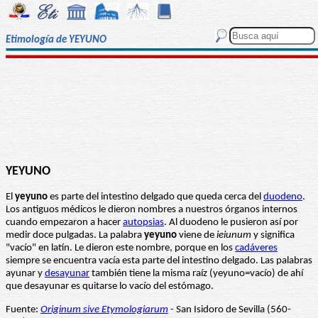
Etimología de YEYUNO
YEYUNO
El
yeyuno
es parte del intestino delgado que queda cerca del
duodeno
.
Los antiguos médicos le dieron nombres a nuestros órganos internos
cuando empezaron a hacer
autopsias
. Al duodeno le pusieron así por
medir doce pulgadas. La palabra
yeyuno
viene de
ieiunum
y significa
"vacío" en latín. Le dieron este nombre, porque en los
cadáveres
siempre se encuentra vacía esta parte del intestino delgado. Las palabras
ayunar y
desayunar
también tiene la misma raíz (yeyuno=vacío) de ahí
que desayunar es quitarse lo vacío del estómago.
Fuente:
Originum sive Etymologiarum
- San Isidoro de Sevilla (560-