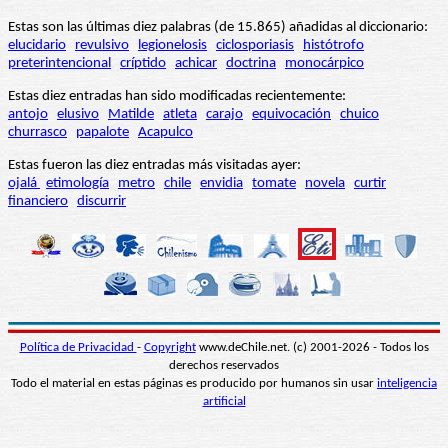
Estas son las últimas diez palabras (de 15.865) añadidas al diccionario:
elucidario
revulsivo
legionelosis
ciclosporiasis
histótrofo
preterintencional
críptido
achicar
doctrina
monocárpico
Estas diez entradas han sido modificadas recientemente:
antojo
elusivo
Matilde
atleta
carajo
equivocación
chuico
churrasco
papalote
Acapulco
Estas fueron las diez entradas más visitadas ayer:
ojalá
etimología
metro
chile
envidia
tomate
novela
curtir
financiero
discurrir
Política de Privacidad
-
Copyright
www.deChile.net. (c) 2001-2026 - Todos los
derechos reservados
Todo el material en estas páginas es producido por humanos sin usar
inteligencia
artificial