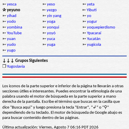
➳
yesca
➳
yeso
➳
yeta
✰ yeyuno
➳
yezgo
➳
Yibuti
➳
yihad
➳
yin yang
➳
yo
➳
yodo
➳
yoga
➳
yogur
➳
yombina
➳
yonqui
➳
yoquepierdismo
➳
YouTube
➳
yoyó
➳
Ypacaraí
➳
yuan
➳
yuca
➳
Yucatán
➳
yudo
➳
yuga
➳
yugícola
➳
yugo
↓↓↓ Grupos Siguientes
❒
Yugoslavia
Los iconos de la parte superior e inferior de la página te llevarán a otras
secciones útiles e interesantes. Puedes encontrar la etimología de una
palabra usando el motor de búsqueda en la parte superior a mano
derecha de la pantalla. Escribe el término que buscas en la casilla que
dice “Busca aquí” y luego presiona la tecla "Entrar", "↲" o "⚲"
dependiendo de tu teclado. El motor de búsqueda de Google abajo es
para buscar contenido dentro de las páginas.
Última actualización: Viernes, Agosto 7 06:16 PDT 2026