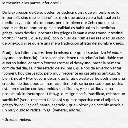
lo trasmite a las partes inferiores").
De la expresión de Celso podemos deducir quizá que el nombre no lo
impone él, sino que lo "tiene", es decir que quizá ya era habitual en la
medicina y anatomía romanas, pero simplemente Celso puede estar
traduciendo un nombre que en realidad es habitual en la medicina
griega, pues desde Hipócrates los griegos llaman a este tramo intestinal
νῆστις ("nēstis", que ayuna), con lo cual
ieiunum
es en realidad un calco
del griego, o si se quiere una mera traducción al latín del nombre griego.
El adjetivo latino
ieiunus
tiene la misma raíz que el sustantivo
ieiunium
(ayuno, abstinencia). Estos vocablos tienen una relación indudable con
el verbo latino
ientāre
o
iantāre
(tomar el desayuno, hacer la primera
comida del día, salir del estado de ayunas), que nos da el verbo yantar
(comer), hoy desusado, pero muy frecuente en castellano antiguo. Si
bien Ernout y Meillet consideran que la raíz de este verbo podría ser una
creación de tipo popular, más recientemente se ha pensado que podría
estar en relación con las comidas sacrificiales, y se le atribuye una
posible raíz indoeuropea *Hieh
g- que significaría "sacrificar, celebrar un
2
sacrificio" (ver al respecto De Vaan) y que compartiría con el adjetivo
griego ἄγιος ("agios", santo, sagrado), que Pokorny en cambio asocia a
un muy dudoso radical *yag- (venerar, adorar).
- Gracias: Helena