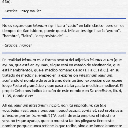
636).
- Gracias: Stacy Roulet
No es seguro que
ieiunum
significara "vacío" en latín clásico, pero en los
tiempos del San Isidoro, puede que sí. Más antes significaría "ayuno",
"hambre", "falto", "desprovisto de"....
- Gracias: niaroel
En realidad
ieiunum
es la forma neutra del adjetivo
ieiunus-a-um
(que
ayuna, que está en ayunas, el que está en estado de abstinencia, que
está hambriento), que el médico romano Celso (s. I a.C.-I d.C.), en su
tratado de medicina, empleó en la expresión
intestinum ieiunum
,
acuñando el nombre de este tramo de intestino, expresión que recoge
luego Festo el gramático y que pasa a la larga a la medicina medieval. El
propio Celso nos indica la razón de este nombre en
De medicina
, lib. 4,
1, 35, donde dice:
Ab ea, ieiunum intestinum incipit, non ita implicitum: cui tale
vocabulum est, quia numquam, quod accipit, continet; sed protinus in
inferiores partes transmittit
("A partir de esta empieza el intestino
yeyuno (=que ayuna), que no muestra tantos pliegues: tiene este
nombre porque nunca retiene lo que recibe, sino que inmediatamente