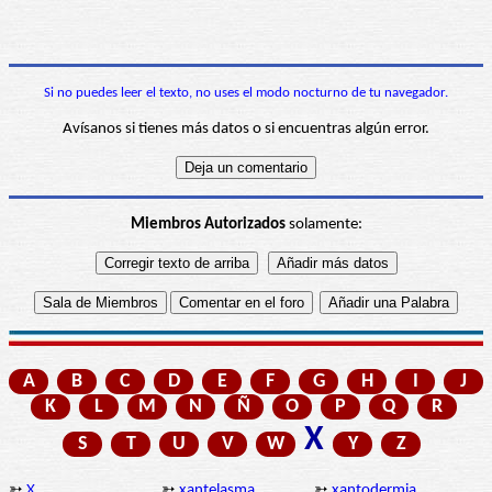
Si no puedes leer el texto, no uses el modo nocturno de tu navegador.
Avísanos si tienes más datos o si encuentras algún error.
Miembros Autorizados
solamente:
A
B
C
D
E
F
G
H
I
J
K
L
M
N
Ñ
O
P
Q
R
X
S
T
U
V
W
Y
Z
➳
X
➳
xantelasma
➳
xantodermia