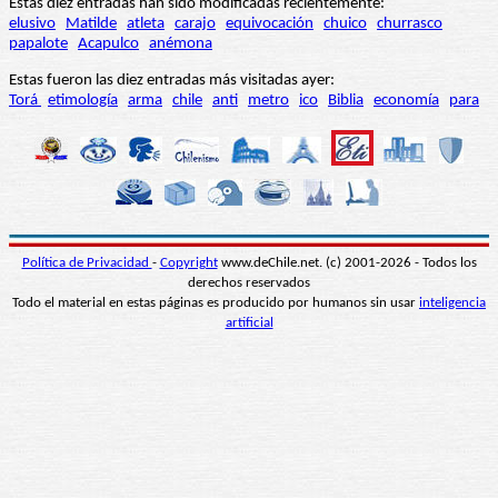
Estas diez entradas han sido modificadas recientemente:
elusivo
Matilde
atleta
carajo
equivocación
chuico
churrasco
papalote
Acapulco
anémona
Estas fueron las diez entradas más visitadas ayer:
Torá
etimología
arma
chile
anti
metro
ico
Biblia
economía
para
Política de Privacidad
-
Copyright
www.deChile.net. (c) 2001-2026 - Todos los
derechos reservados
Todo el material en estas páginas es producido por humanos sin usar
inteligencia
artificial