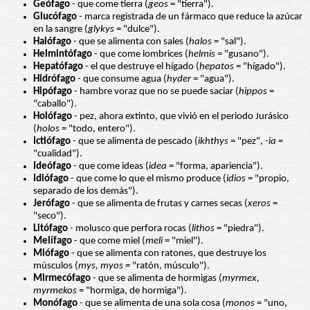
Geófago
- que come tierra (
geos
= "tierra").
Glucófago
- marca registrada de un fármaco que reduce la azúcar
en la sangre (
glykys
= "dulce").
Halófago
- que se alimenta con sales (
halos
= "sal").
Helmintófago
- que come lombrices (
helmis
= "gusano").
Hepatófago
- el que destruye el hígado (
hepatos
= "hígado").
Hidrófago
- que consume agua (
hyder
= "agua").
Hipófago
- hambre voraz que no se puede saciar (
hippos
=
"caballo").
Holófago
- pez, ahora extinto, que vivió en el periodo Jurásico
(
holos
= "todo, entero").
Ictiófago
- que se alimenta de pescado (
ikhthys
= "pez",
-ia
=
"cualidad").
Ideófago
- que come ideas (
idea
= "forma, apariencia").
Idiófago
- que come lo que el mismo produce (
idios
= "propio,
separado de los demás").
Jerófago
- que se alimenta de frutas y carnes secas (
xeros
=
"seco").
Litófago
- molusco que perfora rocas (
lithos
= "piedra").
Melífago
- que come miel (
meli
= "miel").
Miófago
- que se alimenta con ratones, que destruye los
músculos (
mys, myos
= "ratón, músculo").
Mirmecófago
- que se alimenta de hormigas (
myrmex,
myrmekos
= "hormiga, de hormiga").
Monófago
- que se alimenta de una sola cosa (
monos
= "uno,