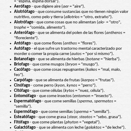
= "espina, espina dorsal").
Aerófago
- que digiere aire (
aer
= "aire").
Alotriófago
- que consume sustancias que no tienen ningún valor
nutritivo, como pelo y tierra (
allotrios
= "otro, extraño").
Alotrófago
- que come cosas que no alimentan (
alo-
= "otro",
trophe
= "comida, alimento").
Anterófago
- que se alimenta del polen de las flores (
antheros
=
"floreciente").
Antófago
- que come flores (
anthos
= "flores").
Autófago
- el que sufre un trastorno mental caracterizado por
morder o comer la propia carne (
autos
= "por si mismo").
Botanofago
- que se alimenta de hierbas (
botane
= "hierba").
Briofago
- que come musgos (
bryon
= "musgo").
Cacófago
- que come cosas repugnantes (
kakos
= "mal, malo,
feo").
Carpófago
- que se alimenta de frutas (
karpos
= "frutas").
Cinófago
- come perro (
kyon, kynos
= "perro").
Citófago
- que come células (
kytos
= "nuez, célula").
Entomófago
- que come insectos (
entomon
= "insecto").
Espermatófago
- que come semillas (
sperma, spermatos
=
"semilla").
Espermófago
- que come semillas (
sperma
= "semilla").
Esteatófago
- que come grasa (
stear, steatos
= "sebo, grasa").
Fitófago
- que come plantas (
phyton
= "vegetal").
Galactófago
- que se alimenta con leche (
galaktos
= "de leche").