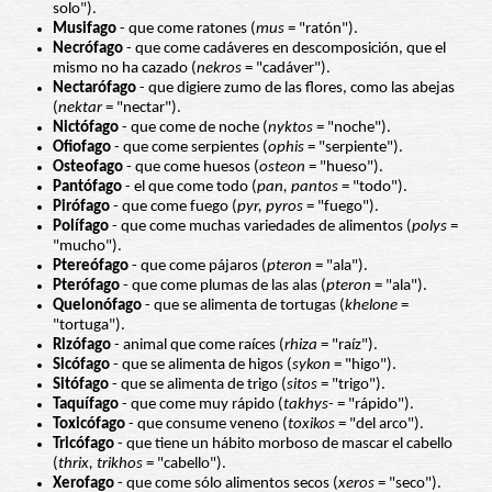
solo").
Musifago
- que come ratones (
mus
= "ratón").
Necrófago
- que come cadáveres en descomposición, que el
mismo no ha cazado (
nekros
= "cadáver").
Nectarófago
- que digiere zumo de las flores, como las abejas
(
nektar
= "nectar").
Nictófago
- que come de noche (
nyktos
= "noche").
Ofiofago
- que come serpientes (
ophis
= "serpiente").
Osteofago
- que come huesos (
osteon
= "hueso").
Pantófago
- el que come todo (
pan, pantos
= "todo").
Pirófago
- que come fuego (
pyr, pyros
= "fuego").
Polífago
- que come muchas variedades de alimentos (
polys
=
"mucho").
Ptereófago
- que come pájaros (
pteron
= "ala").
Pterófago
- que come plumas de las alas (
pteron
= "ala").
Quelonófago
- que se alimenta de tortugas (
khelone
=
"tortuga").
Rizófago
- animal que come raíces (
rhiza
= "raíz").
Sicófago
- que se alimenta de higos (
sykon
= "higo").
Sitófago
- que se alimenta de trigo (
sitos
= "trigo").
Taquífago
- que come muy rápido (
takhys-
= "rápido").
Toxicófago
- que consume veneno (
toxikos
= "del arco").
Tricófago
- que tiene un hábito morboso de mascar el cabello
(
thrix, trikhos
= "cabello").
Xerofago
- que come sólo alimentos secos (
xeros
= "seco").