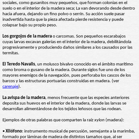
sociales, como gusanitos muy pequeños, que forman colonias en el
suelo o en el interior de la madera seca; La van devorando desde dentro
hacia afuera, dejando un fino polvo o serrín. Su acción suele pasar
inadvertida hasta que la pieza afectada pierde resistencia y puede
colapsar bajo su propio peso.
Los gorgojos de la madera
o carcomas. Son pequeños escarabajos
cuyas larvas excavan galerías en el interior de la madera, debilitándola
progresivamente y produciendo daños similares a los causados por las
termitas.
El Teredo Navalis
, un molusco bivalvo conocido en el ámbito marítimo
como broma o gusano de la madera. Durante siglos fue uno de los
mayores enemigos de la navegación, pues perforaba los cascos de los
barcos y las estructuras portuarias construidas en madera. (ver
carenaje
).
La avispa de la madera
, menos frecuente que las especies anteriores
deposita sus huevos en el interior de la madera, donde las larvas se
desarrollan alimentándose de los tejidos leñosos que las rodean.
Ejemplos de otras palabras que comparten la raíz
xylon
(madera):
•
Xilófono
: instrumento musical de percusión, semejante a la marimba,
formado por láminas de madera de distintos tamaños que, al ser