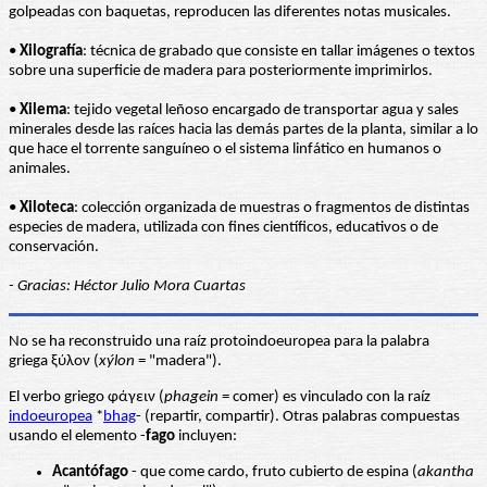
golpeadas con baquetas, reproducen las diferentes notas musicales.
•
Xilografía
: técnica de grabado que consiste en tallar imágenes o textos
sobre una superficie de madera para posteriormente imprimirlos.
•
Xilema
: tejido vegetal leñoso encargado de transportar agua y sales
minerales desde las raíces hacia las demás partes de la planta, similar a lo
que hace el torrente sanguíneo o el sistema linfático en humanos o
animales.
•
Xiloteca
: colección organizada de muestras o fragmentos de distintas
especies de madera, utilizada con fines científicos, educativos o de
conservación.
- Gracias: Héctor Julio Mora Cuartas
No se ha reconstruido una raíz protoindoeuropea para la palabra
griega ξύλον (
xýlon
= "madera").
El verbo griego φάγειν (
phagein
= comer) es vinculado con la raíz
indoeuropea
*
bhag
- (repartir, compartir). Otras palabras compuestas
usando el elemento -
fago
incluyen:
Acantófago
- que come cardo, fruto cubierto de espina (
akantha