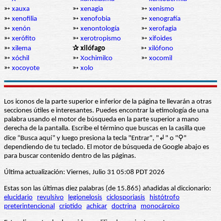
➳
xauxa
➳
xenagia
➳
xenismo
➳
xenofilia
➳
xenofobia
➳
xenografía
➳
xenón
➳
xenontología
➳
xerofagia
➳
xerófito
➳
xerotropismo
➳
xifoides
➳
xilema
✰ xilófago
➳
xilófono
➳
xóchil
➳
Xochimilco
➳
xocomil
➳
xocoyote
➳
xolo
Los iconos de la parte superior e inferior de la página te llevarán a otras
secciones útiles e interesantes. Puedes encontrar la etimología de una
palabra usando el motor de búsqueda en la parte superior a mano
derecha de la pantalla. Escribe el término que buscas en la casilla que
dice “Busca aquí” y luego presiona la tecla "Entrar", "↲" o "⚲"
dependiendo de tu teclado. El motor de búsqueda de Google abajo es
para buscar contenido dentro de las páginas.
Última actualización: Viernes, Julio 31 05:08 PDT 2026
Estas son las últimas diez palabras (de 15.865) añadidas al diccionario:
elucidario
revulsivo
legionelosis
ciclosporiasis
histótrofo
preterintencional
críptido
achicar
doctrina
monocárpico