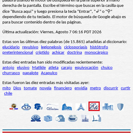
palabra usando el motor de búsqueda en la parte superior a mano
derecha de la pantalla. Escribe el término que buscas en la casilla que
dice “Busca aquí” y luego presiona la tecla "Entrar", "↲" o "⚲"
dependiendo de tu teclado. El motor de búsqueda de Google abajo es
para buscar contenido dentro de las páginas.
Última actualización: Viernes, Agosto 7 06:16 PDT 2026
Estas son las últimas diez palabras (de 15.865) añadidas al diccionario:
elucidario
revulsivo
legionelosis
ciclosporiasis
histótrofo
preterintencional
críptido
achicar
doctrina
monocárpico
Estas diez entradas han sido modificadas recientemente:
antojo
elusivo
Matilde
atleta
carajo
equivocación
chuico
churrasco
papalote
Acapulco
Estas fueron las diez entradas más visitadas ayer:
mito
Dios
tomate
novela
financiero
envidia
metro
discurrir
curtir
chile