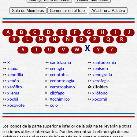
A
B
C
D
E
F
G
H
I
J
K
L
M
N
Ñ
O
P
Q
R
X
S
T
U
V
W
Y
Z
➳
X
➳
xantelasma
➳
xantodermia
➳
xauxa
➳
xenagia
➳
xenismo
➳
xenofilia
➳
xenofobia
➳
xenografía
➳
xenón
➳
xenontología
➳
xerofagia
➳
xerófito
➳
xerotropismo
✰ xifoides
➳
xilema
➳
xilófago
➳
xilófono
➳
xóchil
➳
Xochimilco
➳
xocomil
➳
xocoyote
➳
xolo
Los iconos de la parte superior e inferior de la página te llevarán a otras
secciones útiles e interesantes. Puedes encontrar la etimología de una