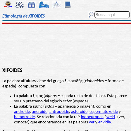
Etimología de XIFOIDES
XIFOIDES
La palabra
xifoides
viene del griego ξιφοειδής (
xiphoeides
= forma de
espada), compuesta con:
La palabra ξίφος (
xiphos
= espada recta de dos filos). Esta parece
ser un préstamo del egipcio
sēfet
(espada).
La palabra ειδής (
eidos =
apariencia o imagen), como en
androide
,
aneroide
,
antropoide
,
asteroide
,
espermatozoide
y
hemorroide
. Se relacionada con la raíz
indoeuropea
*
weid
- (ver,
conocer) que encontramos en las palabras
ver
y
envidia
.