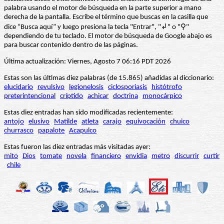
palabra usando el motor de búsqueda en la parte superior a mano
derecha de la pantalla. Escribe el término que buscas en la casilla que
dice “Busca aquí” y luego presiona la tecla "Entrar", "↲" o "⚲"
dependiendo de tu teclado. El motor de búsqueda de Google abajo es
para buscar contenido dentro de las páginas.
Última actualización: Viernes, Agosto 7 06:16 PDT 2026
Estas son las últimas diez palabras (de 15.865) añadidas al diccionario:
elucidario
revulsivo
legionelosis
ciclosporiasis
histótrofo
preterintencional
críptido
achicar
doctrina
monocárpico
Estas diez entradas han sido modificadas recientemente:
antojo
elusivo
Matilde
atleta
carajo
equivocación
chuico
churrasco
papalote
Acapulco
Estas fueron las diez entradas más visitadas ayer:
mito
Dios
tomate
novela
financiero
envidia
metro
discurrir
curtir
chile