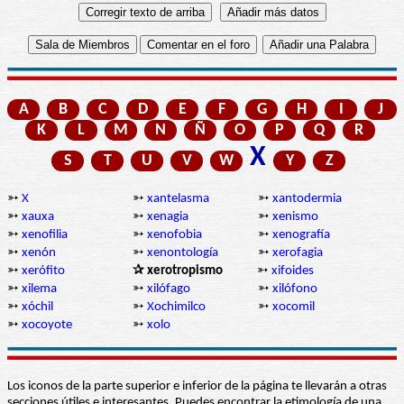
A
B
C
D
E
F
G
H
I
J
K
L
M
N
Ñ
O
P
Q
R
X
S
T
U
V
W
Y
Z
➳
X
➳
xantelasma
➳
xantodermia
➳
xauxa
➳
xenagia
➳
xenismo
➳
xenofilia
➳
xenofobia
➳
xenografía
➳
xenón
➳
xenontología
➳
xerofagia
➳
xerófito
✰ xerotropismo
➳
xifoides
➳
xilema
➳
xilófago
➳
xilófono
➳
xóchil
➳
Xochimilco
➳
xocomil
➳
xocoyote
➳
xolo
Los iconos de la parte superior e inferior de la página te llevarán a otras
secciones útiles e interesantes. Puedes encontrar la etimología de una