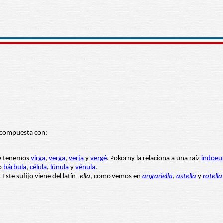
á compuesta con:
de tenemos
virga
,
verga
,
verja
y
vergé
. Pokorny la relaciona a una raíz
indoeu
mo
bárbula
,
célula
,
lúnula
y
vénula
.
. Este sufijo viene del latín -
ella
, como vemos en
angariella
,
astella
y
rotella