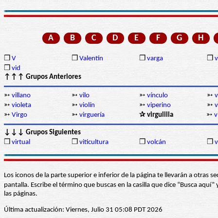
A
B
C
D
E
F
G
H
❒
V
❒
Valentín
❒
varga
❒
❒
vid
↑↑↑ Grupos Anteriores
➳
villano
➳
vilo
➳
vínculo
➳
v
➳
violeta
➳
violín
➳
viperino
➳
v
➳
Virgo
➳
virguería
✰ virgulilla
➳
v
↓↓↓ Grupos Siguientes
❒
virtual
❒
viticultura
❒
volcán
❒
v
Los iconos de la parte superior e inferior de la página te llevarán a otra
pantalla. Escribe el término que buscas en la casilla que dice “Busca aqu
las páginas.
Última actualización: Viernes, Julio 31 05:08 PDT 2026