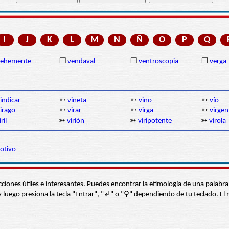
I
J
K
L
M
N
Ñ
O
P
Q
vehemente
❒
vendaval
❒
ventroscopia
❒
verga
indicar
➳
viñeta
➳
vino
➳
vío
irago
➳
virar
➳
virga
➳
virgen
iril
➳
virión
➳
viripotente
➳
virola
otivo
s secciones útiles e interesantes. Puedes encontrar la etimología de una pal
í” y luego presiona la tecla "Entrar", "↲" o "⚲" dependiendo de tu teclado.