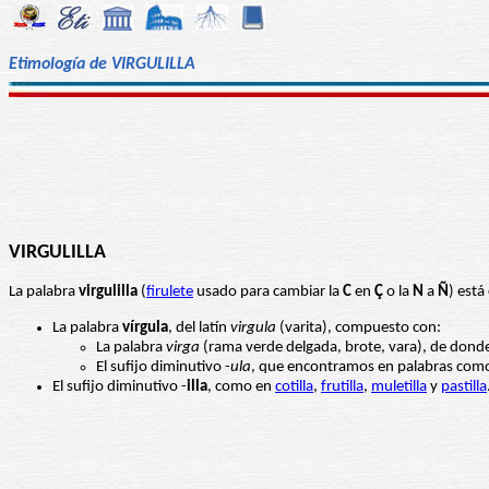
Etimología de VIRGULILLA
VIRGULILLA
La palabra
virgulilla
(
firulete
usado para cambiar la
C
en
Ç
o la
N
a
Ñ
) est
La palabra
vírgula
, del latín
virgula
(varita), compuesto con:
La palabra
virga
(rama verde delgada, brote, vara), de don
El sufijo diminutivo -
ula
, que encontramos en palabras co
El sufijo diminutivo -
illa
, como en
cotilla
,
frutilla
,
muletilla
y
pastilla