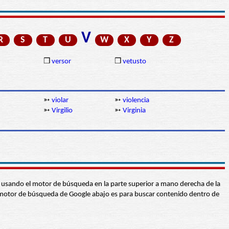
V
R
S
T
U
W
X
Y
Z
❒
versor
❒
vetusto
➳
violar
➳
violencia
➳
Virgilio
➳
Virginia
abra usando el motor de búsqueda en la parte superior a mano derecha de la
 El motor de búsqueda de Google abajo es para buscar contenido dentro de