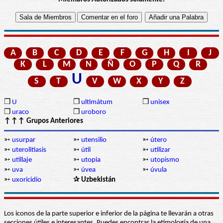
A
B
C
D
E
F
G
H
I
J
K
L
M
N
Ñ
O
P
Q
R
U
S
T
V
W
X
Y
Z
❒
U
❒
ultimátum
❒
unisex
❒
uraco
❒
uroboro
↑↑↑ Grupos Anteriores
➳
usurpar
➳
utensilio
➳
útero
➳
uterolitiasis
➳
útil
➳
utilizar
➳
utillaje
➳
utopia
➳
utopismo
➳
uva
➳
úvea
➳
úvula
➳
uxoricidio
✰ Uzbekistán
Los iconos de la parte superior e inferior de la página te llevarán a otras
secciones útiles e interesantes. Puedes encontrar la etimología de una