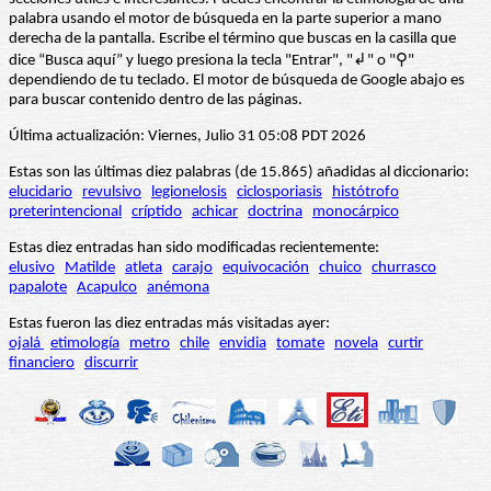
palabra usando el motor de búsqueda en la parte superior a mano
derecha de la pantalla. Escribe el término que buscas en la casilla que
dice “Busca aquí” y luego presiona la tecla "Entrar", "↲" o "⚲"
dependiendo de tu teclado. El motor de búsqueda de Google abajo es
para buscar contenido dentro de las páginas.
Última actualización: Viernes, Julio 31 05:08 PDT 2026
Estas son las últimas diez palabras (de 15.865) añadidas al diccionario:
elucidario
revulsivo
legionelosis
ciclosporiasis
histótrofo
preterintencional
críptido
achicar
doctrina
monocárpico
Estas diez entradas han sido modificadas recientemente:
elusivo
Matilde
atleta
carajo
equivocación
chuico
churrasco
papalote
Acapulco
anémona
Estas fueron las diez entradas más visitadas ayer:
ojalá
etimología
metro
chile
envidia
tomate
novela
curtir
financiero
discurrir