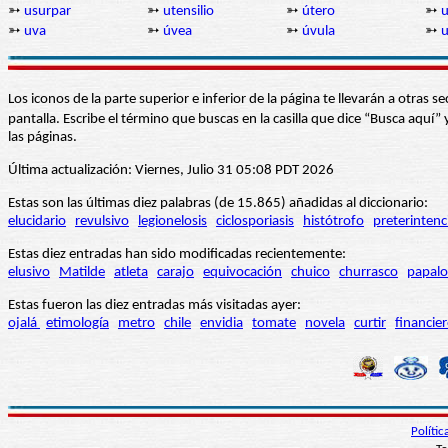
➳
usurpar
➳
utensilio
➳
útero
➳
u
➳
uva
➳
úvea
➳
úvula
➳
u
Los iconos de la parte superior e inferior de la página te llevarán a otra
pantalla. Escribe el término que buscas en la casilla que dice “Busca aqu
las páginas.
Última actualización: Viernes, Julio 31 05:08 PDT 2026
Estas son las últimas diez palabras (de 15.865) añadidas al diccionario:
elucidario
revulsivo
legionelosis
ciclosporiasis
histótrofo
preterintenc
Estas diez entradas han sido modificadas recientemente:
elusivo
Matilde
atleta
carajo
equivocación
chuico
churrasco
papalo
Estas fueron las diez entradas más visitadas ayer:
ojalá
etimología
metro
chile
envidia
tomate
novela
curtir
financie
Políti