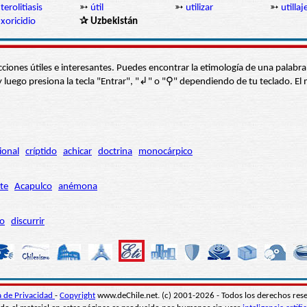
terolitiasis
➳
útil
➳
utilizar
➳
utillaj
xoricidio
✰ Uzbekistán
s secciones útiles e interesantes. Puedes encontrar la etimología de una pal
í” y luego presiona la tecla "Entrar", "↲" o "⚲" dependiendo de tu teclado.
ional
críptido
achicar
doctrina
monocárpico
te
Acapulco
anémona
ro
discurrir
ca de Privacidad
-
Copyright
www.deChile.net. (c) 2001-2026 - Todos los derechos res