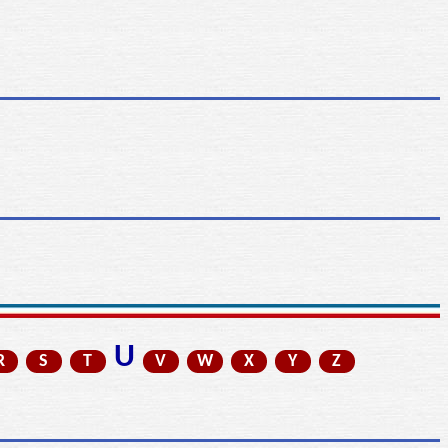
U
R
S
T
V
W
X
Y
Z