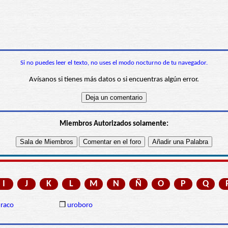
Si no puedes leer el texto, no uses el modo nocturno de tu navegador.
Avísanos si tienes más datos o si encuentras algún error.
Miembros Autorizados solamente:
I
J
K
L
M
N
Ñ
O
P
Q
raco
❒
uroboro