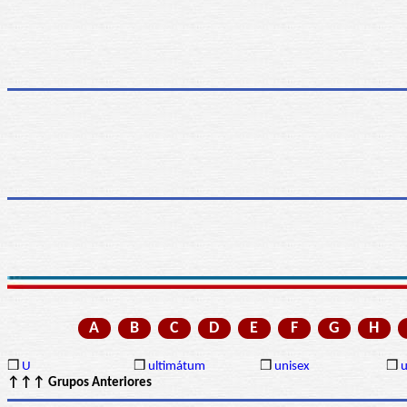
A
B
C
D
E
F
G
H
❒
U
❒
ultimátum
❒
unisex
❒
u
↑↑↑ Grupos Anteriores