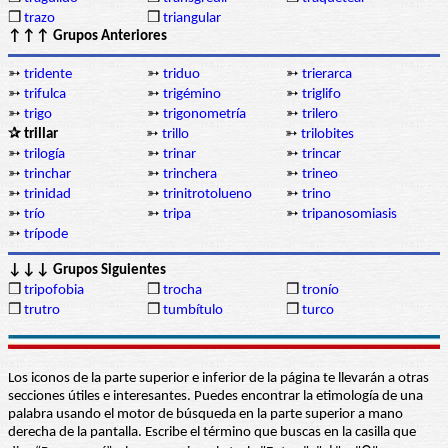
❒
trazo
❒
triangular
↑↑↑ Grupos Anteriores
➳
tridente
➳
triduo
➳
trierarca
➳
trifulca
➳
trigémino
➳
triglifo
➳
trigo
➳
trigonometría
➳
trilero
✰ trillar
➳
trillo
➳
trilobites
➳
trilogía
➳
trinar
➳
trincar
➳
trinchar
➳
trinchera
➳
trineo
➳
trinidad
➳
trinitrotolueno
➳
trino
➳
trío
➳
tripa
➳
tripanosomiasis
➳
trípode
↓↓↓ Grupos Siguientes
❒
tripofobia
❒
trocha
❒
tronío
❒
trutro
❒
tumbítulo
❒
turco
Los iconos de la parte superior e inferior de la página te llevarán a otras
secciones útiles e interesantes. Puedes encontrar la etimología de una
palabra usando el motor de búsqueda en la parte superior a mano
derecha de la pantalla. Escribe el término que buscas en la casilla que