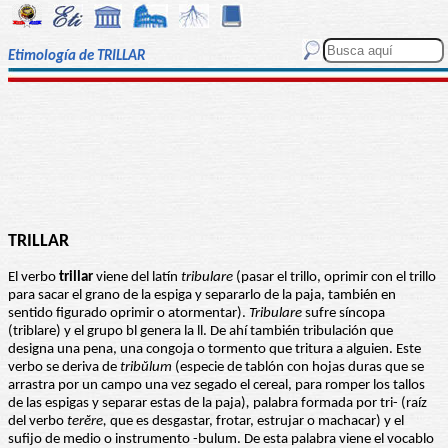
Etimología de TRILLAR
TRILLAR
El verbo
trillar
viene del latín
tribulare
(pasar el trillo, oprimir con el trillo
para sacar el grano de la espiga y separarlo de la paja, también en
sentido figurado oprimir o atormentar).
Tribulare
sufre síncopa
(triblare) y el grupo bl genera la ll. De ahí también tribulación que
designa una pena, una congoja o tormento que tritura a alguien. Este
verbo se deriva de
tribŭlum
(especie de tablón con hojas duras que se
arrastra por un campo una vez segado el cereal, para romper los tallos
de las espigas y separar estas de la paja)
,
palabra formada por tri- (raíz
del verbo
terĕre,
que es desgastar, frotar, estrujar o machacar) y el
sufijo de medio o instrumento -bulum. De esta palabra viene el vocablo