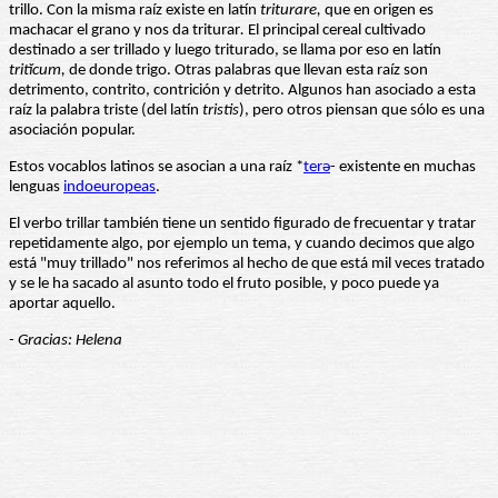
trillo. Con la misma raíz existe en latín
triturare,
que en origen es
machacar el grano y nos da triturar
.
El principal cereal cultivado
destinado a ser trillado y luego triturado, se llama por eso en latín
tritĭcum,
de donde trigo. Otras palabras que llevan esta raíz son
detrimento, contrito, contrición y detrito. Algunos han asociado a esta
raíz la palabra triste (del latín
tristis
), pero otros piensan que sólo es una
asociación popular.
Estos vocablos latinos se asocian a una raíz *
terə
- existente en muchas
lenguas
indoeuropeas
.
El verbo trillar también tiene un sentido figurado de frecuentar y tratar
repetidamente algo, por ejemplo un tema, y cuando decimos que algo
está "muy trillado" nos referimos al hecho de que está mil veces tratado
y se le ha sacado al asunto todo el fruto posible, y poco puede ya
aportar aquello.
- Gracias: Helena