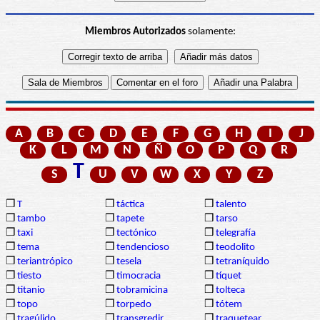
Miembros Autorizados
solamente:
A
B
C
D
E
F
G
H
I
J
K
L
M
N
Ñ
O
P
Q
R
T
S
U
V
W
X
Y
Z
❒
T
❒
táctica
❒
talento
❒
tambo
❒
tapete
❒
tarso
❒
taxi
❒
tectónico
❒
telegrafía
❒
tema
❒
tendencioso
❒
teodolito
❒
teriantrópico
❒
tesela
❒
tetraníquido
❒
tiesto
❒
timocracia
❒
tíquet
❒
titanio
❒
tobramicina
❒
tolteca
❒
topo
❒
torpedo
❒
tótem
❒
tragúlido
❒
transgredir
❒
traquetear