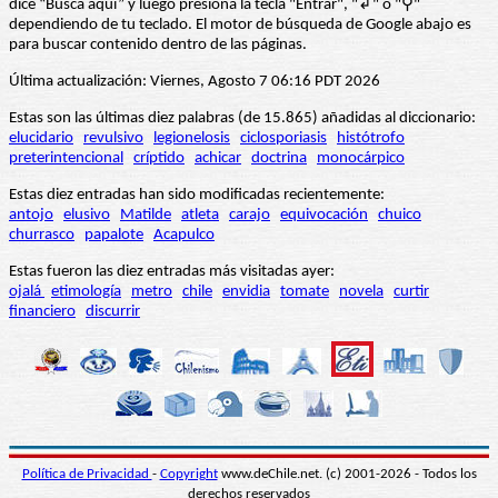
dice “Busca aquí” y luego presiona la tecla "Entrar", "↲" o "⚲"
dependiendo de tu teclado. El motor de búsqueda de Google abajo es
para buscar contenido dentro de las páginas.
Última actualización: Viernes, Agosto 7 06:16 PDT 2026
Estas son las últimas diez palabras (de 15.865) añadidas al diccionario:
elucidario
revulsivo
legionelosis
ciclosporiasis
histótrofo
preterintencional
críptido
achicar
doctrina
monocárpico
Estas diez entradas han sido modificadas recientemente:
antojo
elusivo
Matilde
atleta
carajo
equivocación
chuico
churrasco
papalote
Acapulco
Estas fueron las diez entradas más visitadas ayer:
ojalá
etimología
metro
chile
envidia
tomate
novela
curtir
financiero
discurrir
Política de Privacidad
-
Copyright
www.deChile.net. (c) 2001-2026 - Todos los
derechos reservados