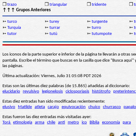
❒
trazo
❒
triangular
❒
tridente
❒
t
↑↑↑ Grupos Anteriores
➳
turco
➳
turey
➳
turgente
➳
t
➳
Turquía
➳
turrar
➳
turro
➳
t
➳
tutor
➳
tutú
➳
tutumpote
➳
t
Los iconos de la parte superior e inferior de la página te llevarán a otra
pantalla. Escribe el término que buscas en la casilla que dice “Busca aqu
las páginas.
Última actualización: Viernes, Julio 31 05:08 PDT 2026
Estas son las últimas diez palabras (de 15.865) añadidas al diccionario:
elucidario
revulsivo
legionelosis
ciclosporiasis
histótrofo
preterintenc
Estas diez entradas han sido modificadas recientemente:
elusivo
Matilde
atleta
carajo
equivocación
chuico
churrasco
papalo
Estas fueron las diez entradas más visitadas ayer:
Torá
etimología
arma
chile
anti
metro
ico
Biblia
economía
para