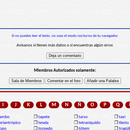
Si no puedes leer el texto, no uses el modo nocturno de tu navegador.
Avísanos si tienes más datos o si encuentras algún error.
Miembros Autorizados solamente:
I
J
K
L
M
N
Ñ
O
P
Q
tambo
❒
tapete
❒
tarso
❒
taxi
eriantrópico
❒
tesela
❒
tetraníquido
❒
tiesto
topo
❒
torpedo
❒
tótem
❒
tragúl