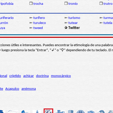
ripofobia
❒
trocha
❒
tronío
❒
trutro
uriferario
➳
turífero
➳
turismo
➳
turma
urrón
➳
turuleco
➳
tutear
➳
tutela
uya
➳
tweed
✰ Twitter
s secciones útiles e interesantes. Puedes encontrar la etimología de una pal
í” y luego presiona la tecla "Entrar", "↲" o "⚲" dependiendo de tu teclado.
ional
críptido
achicar
doctrina
monocárpico
te
Acapulco
anémona