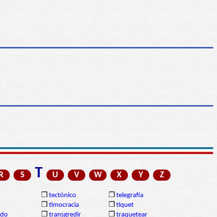
T
R
S
U
V
W
X
Y
Z
❒
tectónico
❒
telegrafía
❒
timocracia
❒
tíquet
ido
❒
transgredir
❒
traquetear