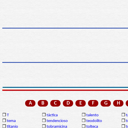
A
B
C
D
E
F
G
H
❒
T
❒
táctica
❒
talento
❒
❒
tema
❒
tendencioso
❒
teodolito
❒
t
❒
titanio
❒
tobramicina
❒
tolteca
❒