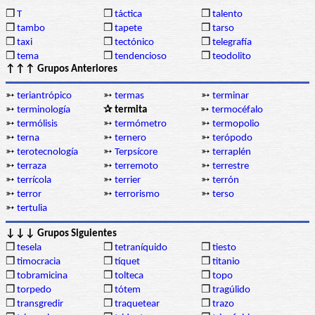
❒
T
❒
táctica
❒
talento
❒
tambo
❒
tapete
❒
tarso
❒
taxi
❒
tectónico
❒
telegrafía
❒
tema
❒
tendencioso
❒
teodolito
↑↑↑ Grupos Anteriores
➳
teriantrópico
➳
termas
➳
terminar
➳
terminología
✰ termita
➳
termocéfalo
➳
termólisis
➳
termómetro
➳
termopolio
➳
terna
➳
ternero
➳
terópodo
➳
terotecnología
➳
Terpsícore
➳
terraplén
➳
terraza
➳
terremoto
➳
terrestre
➳
terrícola
➳
terrier
➳
terrón
➳
terror
➳
terrorismo
➳
terso
➳
tertulia
↓↓↓ Grupos Siguientes
❒
tesela
❒
tetraníquido
❒
tiesto
❒
timocracia
❒
tíquet
❒
titanio
❒
tobramicina
❒
tolteca
❒
topo
❒
torpedo
❒
tótem
❒
tragúlido
❒
transgredir
❒
traquetear
❒
trazo