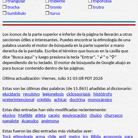
❒
triangular
❒
tridente
❒
tripofobia
❒
trocha
❒
tronío
❒
trutro
❒
tumbítulo
❒
turco
Los iconos de la parte superior e inferior de la página te llevarán a otras
secciones útiles e interesantes. Puedes encontrar la etimología de una
palabra usando el motor de búsqueda en la parte superior a mano
derecha de la pantalla. Escribe el término que buscas en la casilla que
dice “Busca aquí” y luego presiona la tecla "Entrar", "↲" o "⚲"
dependiendo de tu teclado. El motor de búsqueda de Google abajo es
para buscar contenido dentro de las páginas.
Última actualización: Viernes, Julio 31 05:08 PDT 2026
Estas son las últimas diez palabras (de 15.865) añadidas al diccionario:
elucidario
revulsivo
legionelosis
ciclosporiasis
histótrofo
preterintencional
críptido
achicar
doctrina
monocárpico
Estas diez entradas han sido modificadas recientemente:
elusivo
Matilde
atleta
carajo
equivocación
chuico
churrasco
papalote
Acapulco
anémona
Estas fueron las diez entradas más visitadas ayer:
Torá
etimología
arma
chile
anti
metro
ico
Biblia
economía
para