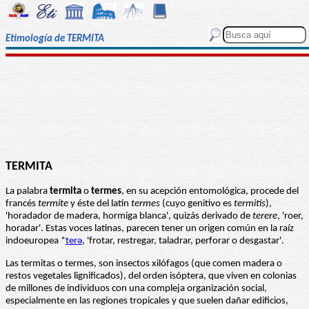
Etimología de TERMITA
TERMITA
La palabra
termita
o
termes
, en su acepción entomológica, procede del
francés
termite
y éste del latín
termes
(cuyo genitivo es
termitis
),
'horadador de madera, hormiga blanca', quizás derivado de
terere
, 'roer,
horadar'. Estas voces latinas, parecen tener un origen común en la raíz
indoeuropea *
terə
, 'frotar, restregar, taladrar, perforar o desgastar'.
Las termitas o termes, son insectos xilófagos (que comen madera o
restos vegetales lignificados), del orden isóptera, que viven en colonias
de millones de individuos con una compleja organización social,
especialmente en las regiones tropicales y que suelen dañar edificios,