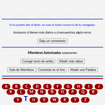
Si no puedes leer el texto, no uses el modo nocturno de tu navegador.
Avísanos si tienes más datos o si encuentras algún error.
Miembros Autorizados
solamente:
A
B
C
D
E
F
G
H
I
J
K
L
M
N
Ñ
O
P
Q
R
T
S
U
V
W
X
Y
Z