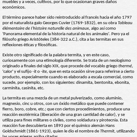
muebles y a veces, cultivos, por lo que ocasionan graves daños
económicos.
El término parece haber sido reintroducido al francés hacia el año 1797
por el naturalista galo Georges Cuvier (1769-1832), en su obra
Tableau
élémentaire de I'histoire naturelle des animaux,
algo así como
'Panorama elemental de la historia natural de los animales'. Pero ya el
filósofo griego Aristóteles (384-322 a.C.), cita a las termitas en sus
reflexiones éticas y filosóficas.
Existe otro significado de la palabra termita, y en este caso,
curiosamente con una etimología diferente. Se trata de un neologismo
originado a finales del siglo XIX, que procede del vocablo griego
thermé
,
'calor' y el sufijo
-it
o
-ite,
que en esta ocasión sirve para referirse a cierto
producto, especialmente cuando es elaborado a escala comercial, como
sucede, por ejemplo, con los siguientes: dinamita, bentonita, ebonita,
carminita, casinita, etc.
La termita es una mezcla de un metal pulverizado, como aluminio,
magnesio, cinc u otros, con un óxido metálico que puede contener
fierro, boro, cobre, etc.; que con ciertos procedimientos, produce una
reacción exotérmica (liberación de una gran cantidad de calor), y se
utiliza para fines militares o civiles, como soldadura y pirotecnia. Esta
reacción fue descubierta en 1893 por el químico alemán Hans
Goldschmidt (1861-1923), quien le dio el nombre de
Thermit,
utilizando
las voces griegas arriba citadas.