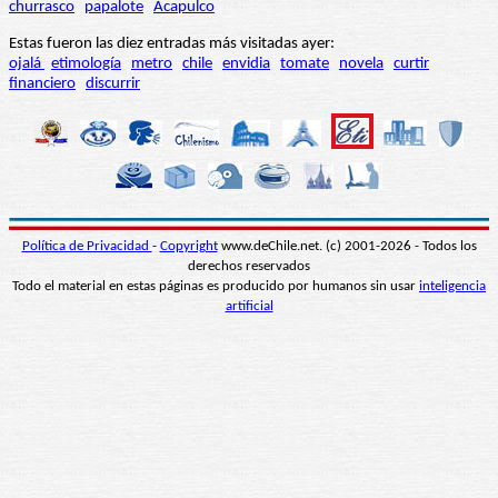
churrasco
papalote
Acapulco
Estas fueron las diez entradas más visitadas ayer:
ojalá
etimología
metro
chile
envidia
tomate
novela
curtir
financiero
discurrir
Política de Privacidad
-
Copyright
www.deChile.net. (c) 2001-2026 - Todos los
derechos reservados
Todo el material en estas páginas es producido por humanos sin usar
inteligencia
artificial