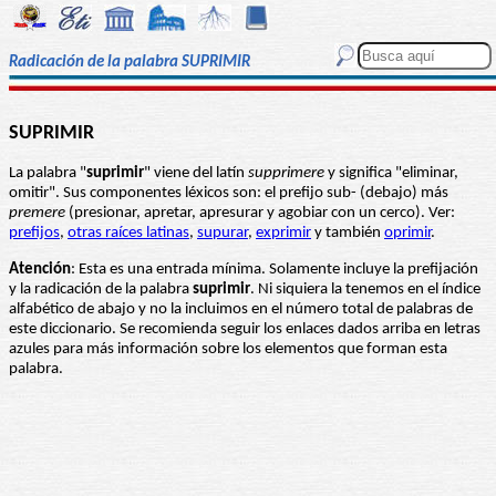
Radicación de la palabra SUPRIMIR
SUPRIMIR
La palabra "
suprimir
" viene del latín
supprimere
y significa "eliminar,
omitir". Sus componentes léxicos son: el prefijo sub- (debajo) más
premere
(presionar, apretar, apresurar y agobiar con un cerco). Ver:
prefijos
,
otras raíces latinas
,
supurar
,
exprimir
y también
oprimir
.
Atención
: Esta es una entrada mínima. Solamente incluye la prefijación
y la radicación de la palabra
suprimir
. Ni siquiera la tenemos en el índice
alfabético de abajo y no la incluimos en el número total de palabras de
este diccionario. Se recomienda seguir los enlaces dados arriba en letras
azules para más información sobre los elementos que forman esta
palabra.