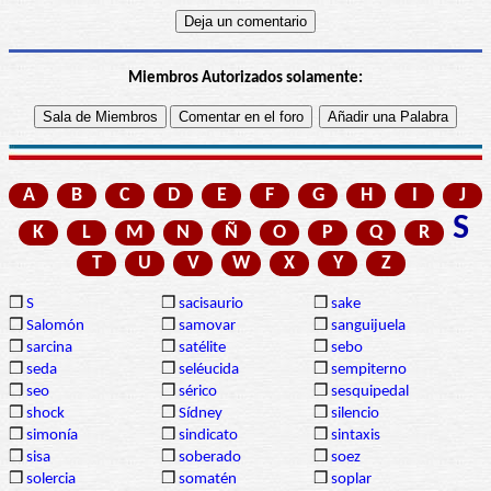
Miembros Autorizados solamente:
A
B
C
D
E
F
G
H
I
J
S
K
L
M
N
Ñ
O
P
Q
R
T
U
V
W
X
Y
Z
❒
S
❒
sacisaurio
❒
sake
❒
Salomón
❒
samovar
❒
sanguijuela
❒
sarcina
❒
satélite
❒
sebo
❒
seda
❒
seléucida
❒
sempiterno
❒
seo
❒
sérico
❒
sesquipedal
❒
shock
❒
Sídney
❒
silencio
❒
simonía
❒
sindicato
❒
sintaxis
❒
sisa
❒
soberado
❒
soez
❒
solercia
❒
somatén
❒
soplar