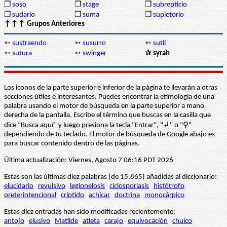
❒
soso
❒
stage
❒
subrepticio
❒
sudario
❒
suma
❒
supletorio
↑↑↑ Grupos Anteriores
➳
sustraendo
➳
susurro
➳
sutil
➳
sutura
➳
swinger
✰ syrah
Los iconos de la parte superior e inferior de la página te llevarán a otras
secciones útiles e interesantes. Puedes encontrar la etimología de una
palabra usando el motor de búsqueda en la parte superior a mano
derecha de la pantalla. Escribe el término que buscas en la casilla que
dice “Busca aquí” y luego presiona la tecla "Entrar", "↲" o "⚲"
dependiendo de tu teclado. El motor de búsqueda de Google abajo es
para buscar contenido dentro de las páginas.
Última actualización: Viernes, Agosto 7 06:16 PDT 2026
Estas son las últimas diez palabras (de 15.865) añadidas al diccionario:
elucidario
revulsivo
legionelosis
ciclosporiasis
histótrofo
preterintencional
críptido
achicar
doctrina
monocárpico
Estas diez entradas han sido modificadas recientemente:
antojo
elusivo
Matilde
atleta
carajo
equivocación
chuico