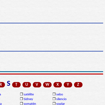
S
R
T
U
V
W
X
Y
Z
a
❒
satélite
❒
sebo
❒
Sídney
❒
silencio
ia
❒
somatén
❒
soplar