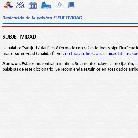
Radicación de la palabra SUBJETIVIDAD
SUBJETIVIDAD
La palabra "
subjetividad
" está formada con raíces latinas y significa "cu
más el sufijo -dad (cualidad). Ver:
prefijos
,
sufijos
,
otras raíces latinas
,
suj
Atención
: Esta es una entrada mínima. Solamente incluye la prefijación, r
palabras de este diccionario. Se recomienda seguir los enlaces dados arri