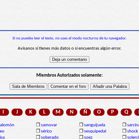
Si no puedes leer el texto, no uses el modo nocturno de tu navegador.
Avísanos si tienes más datos o si encuentras algún error.
Miembros Autorizados solamente:
I
J
K
L
M
N
Ñ
O
P
Q
Salomón
❒
samovar
❒
sanguijuela
❒
sarcin
eo
❒
sérico
❒
sesquipedal
❒
shock
isa
❒
soberado
❒
soez
❒
solerc