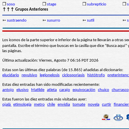
❒
soso
❒
stage
❒
subrepticio
❒
s
↑↑↑ Grupos Anteriores
➳
sustraendo
➳
susurro
➳
sutil
➳
s
Los iconos de la parte superior e inferior de la página te llevarán a otra
pantalla. Escribe el término que buscas en la casilla que dice “Busca aqu
las páginas.
Última actualización: Viernes, Agosto 7 06:16 PDT 2026
Estas son las últimas diez palabras (de 15.865) añadidas al diccionario:
elucidario
revulsivo
legionelosis
ciclosporiasis
histótrofo
preterintenc
Estas diez entradas han sido modificadas recientemente:
antojo
elusivo
Matilde
atleta
carajo
equivocación
chuico
churrasco
Estas fueron las diez entradas más visitadas ayer:
ojalá
etimología
metro
chile
envidia
tomate
novela
curtir
financie