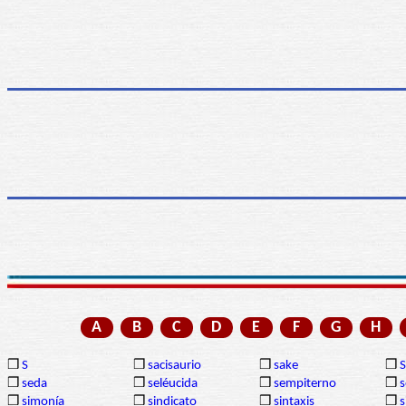
A
B
C
D
E
F
G
H
❒
S
❒
sacisaurio
❒
sake
❒
❒
seda
❒
seléucida
❒
sempiterno
❒
s
❒
simonía
❒
sindicato
❒
sintaxis
❒
s