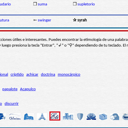
udario
❒
suma
❒
supletorio
utura
➳
swinger
✰ syrah
s secciones útiles e interesantes. Puedes encontrar la etimología de una pal
í” y luego presiona la tecla "Entrar", "↲" o "⚲" dependiendo de tu teclado.
ional
críptido
achicar
doctrina
monocárpico
papalote
Acapulco
ro
discurrir