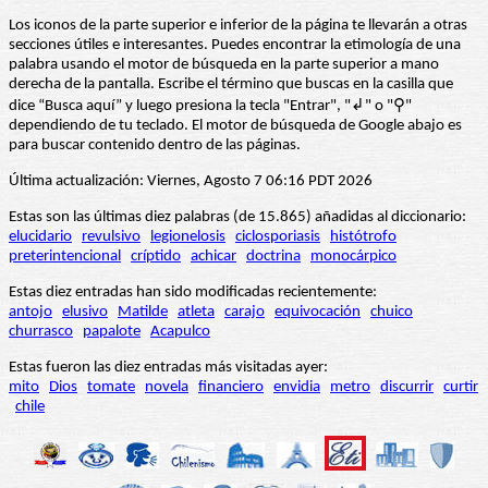
Los iconos de la parte superior e inferior de la página te llevarán a otras
secciones útiles e interesantes. Puedes encontrar la etimología de una
palabra usando el motor de búsqueda en la parte superior a mano
derecha de la pantalla. Escribe el término que buscas en la casilla que
dice “Busca aquí” y luego presiona la tecla "Entrar", "↲" o "⚲"
dependiendo de tu teclado. El motor de búsqueda de Google abajo es
para buscar contenido dentro de las páginas.
Última actualización: Viernes, Agosto 7 06:16 PDT 2026
Estas son las últimas diez palabras (de 15.865) añadidas al diccionario:
elucidario
revulsivo
legionelosis
ciclosporiasis
histótrofo
preterintencional
críptido
achicar
doctrina
monocárpico
Estas diez entradas han sido modificadas recientemente:
antojo
elusivo
Matilde
atleta
carajo
equivocación
chuico
churrasco
papalote
Acapulco
Estas fueron las diez entradas más visitadas ayer:
mito
Dios
tomate
novela
financiero
envidia
metro
discurrir
curtir
chile