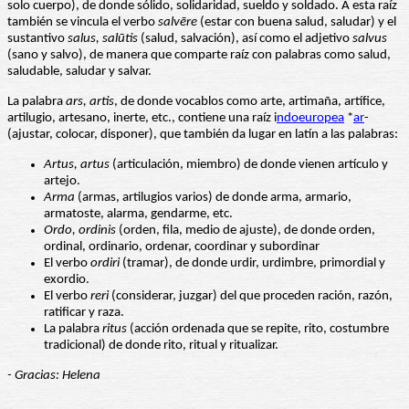
solo cuerpo), de donde sólido, solidaridad, sueldo y soldado. A esta raíz
también se vincula el verbo
salvēre
(estar con buena salud, saludar) y el
sustantivo
salus, salūtis
(salud, salvación), así como el adjetivo
salvus
(sano y salvo), de manera que comparte raíz con palabras como salud,
saludable, saludar y salvar.
La palabra
ars, artis
, de donde vocablos como arte, artimaña, artífice,
artilugio, artesano, inerte, etc., contiene una raíz i
ndoeuropea
*
ar
-
(ajustar, colocar, disponer), que también da lugar en latín a las palabras:
Artus, artus
(articulación, miembro) de donde vienen artículo y
artejo.
Arma
(armas, artilugios varios) de donde arma, armario,
armatoste, alarma, gendarme, etc.
Ordo, ordinis
(orden, fila, medio de ajuste), de donde orden,
ordinal, ordinario, ordenar, coordinar y subordinar
El verbo
ordiri
(tramar), de donde urdir, urdimbre, primordial y
exordio.
El verbo
reri
(considerar, juzgar) del que proceden ración, razón,
ratificar y raza.
La palabra
ritus
(acción ordenada que se repite, rito, costumbre
tradicional) de donde rito, ritual y ritualizar.
- Gracias: Helena