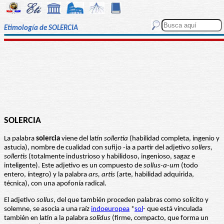
Etimología de SOLERCIA
SOLERCIA
La palabra
solercia
viene del latín
sollertia
(habilidad completa, ingenio y
astucia), nombre de cualidad con sufijo -ia a partir del adjetivo
sollers,
sollertis
(totalmente industrioso y habilidoso, ingenioso, sagaz e
inteligente). Este adjetivo es un compuesto de
sollus-a-um
(todo
entero, íntegro) y la palabra
ars, artis
(arte, habilidad adquirida,
técnica), con una apofonía radical.
El adjetivo
sollus
, del que también proceden palabras como solícito y
solemne, se asocia a una raíz
indoeuropea
*
sol
- que está vinculada
también en latín a la palabra
solĭdus
(firme, compacto, que forma un