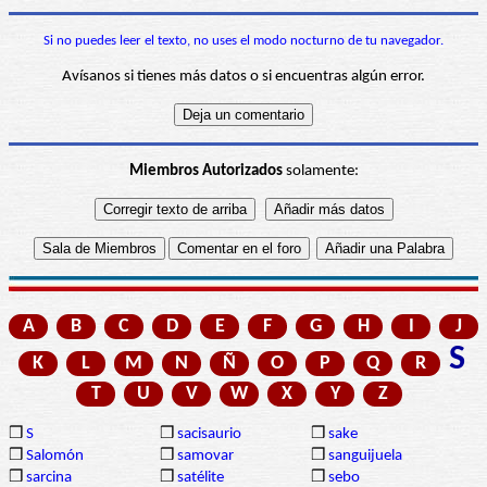
Si no puedes leer el texto, no uses el modo nocturno de tu navegador.
Avísanos si tienes más datos o si encuentras algún error.
Miembros Autorizados
solamente:
A
B
C
D
E
F
G
H
I
J
S
K
L
M
N
Ñ
O
P
Q
R
T
U
V
W
X
Y
Z
❒
S
❒
sacisaurio
❒
sake
❒
Salomón
❒
samovar
❒
sanguijuela
❒
sarcina
❒
satélite
❒
sebo