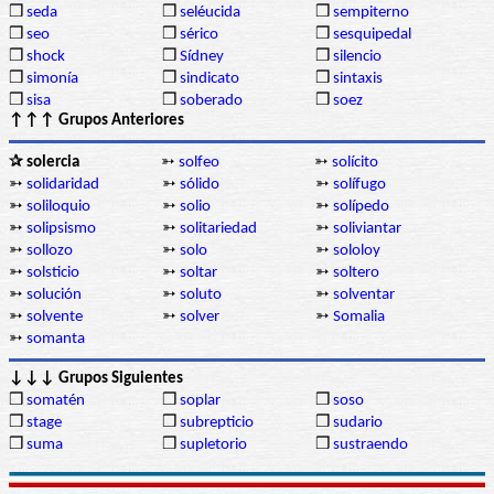
❒
seda
❒
seléucida
❒
sempiterno
❒
seo
❒
sérico
❒
sesquipedal
❒
shock
❒
Sídney
❒
silencio
❒
simonía
❒
sindicato
❒
sintaxis
❒
sisa
❒
soberado
❒
soez
↑↑↑ Grupos Anteriores
✰ solercia
➳
solfeo
➳
solícito
➳
solidaridad
➳
sólido
➳
solífugo
➳
soliloquio
➳
solio
➳
solípedo
➳
solipsismo
➳
solitariedad
➳
soliviantar
➳
sollozo
➳
solo
➳
sololoy
➳
solsticio
➳
soltar
➳
soltero
➳
solución
➳
soluto
➳
solventar
➳
solvente
➳
solver
➳
Somalia
➳
somanta
↓↓↓ Grupos Siguientes
❒
somatén
❒
soplar
❒
soso
❒
stage
❒
subrepticio
❒
sudario
❒
suma
❒
supletorio
❒
sustraendo