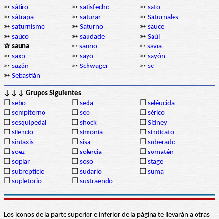
➳
sátiro
➳
satisfecho
➳
sato
➳
sátrapa
➳
saturar
➳
Saturnales
➳
saturnismo
➳
Saturno
➳
sauce
➳
saúco
➳
saudade
➳
Saúl
✰ sauna
➳
saurio
➳
savia
➳
saxo
➳
sayo
➳
sayón
➳
sazón
➳
Schwager
➳
se
➳
Sebastián
↓↓↓ Grupos Siguientes
❒
sebo
❒
seda
❒
seléucida
❒
sempiterno
❒
seo
❒
sérico
❒
sesquipedal
❒
shock
❒
Sídney
❒
silencio
❒
simonía
❒
sindicato
❒
sintaxis
❒
sisa
❒
soberado
❒
soez
❒
solercia
❒
somatén
❒
soplar
❒
soso
❒
stage
❒
subrepticio
❒
sudario
❒
suma
❒
supletorio
❒
sustraendo
Los iconos de la parte superior e inferior de la página te llevarán a otras