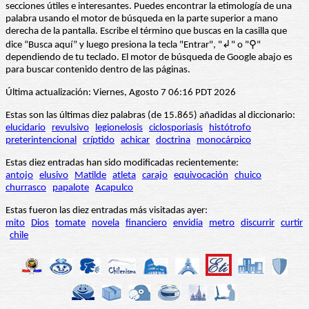
secciones útiles e interesantes. Puedes encontrar la etimología de una
palabra usando el motor de búsqueda en la parte superior a mano
derecha de la pantalla. Escribe el término que buscas en la casilla que
dice “Busca aquí” y luego presiona la tecla "Entrar", "↲" o "⚲"
dependiendo de tu teclado. El motor de búsqueda de Google abajo es
para buscar contenido dentro de las páginas.
Última actualización: Viernes, Agosto 7 06:16 PDT 2026
Estas son las últimas diez palabras (de 15.865) añadidas al diccionario:
elucidario
revulsivo
legionelosis
ciclosporiasis
histótrofo
preterintencional
críptido
achicar
doctrina
monocárpico
Estas diez entradas han sido modificadas recientemente:
antojo
elusivo
Matilde
atleta
carajo
equivocación
chuico
churrasco
papalote
Acapulco
Estas fueron las diez entradas más visitadas ayer:
mito
Dios
tomate
novela
financiero
envidia
metro
discurrir
curtir
chile