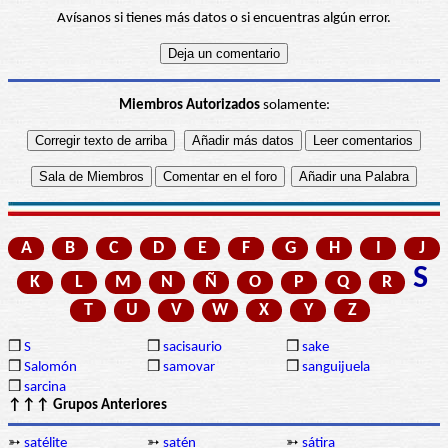
Avísanos si tienes más datos o si encuentras algún error.
Miembros Autorizados
solamente:
A
B
C
D
E
F
G
H
I
J
S
K
L
M
N
Ñ
O
P
Q
R
T
U
V
W
X
Y
Z
❒
S
❒
sacisaurio
❒
sake
❒
Salomón
❒
samovar
❒
sanguijuela
❒
sarcina
↑↑↑ Grupos Anteriores
➳
satélite
➳
satén
➳
sátira