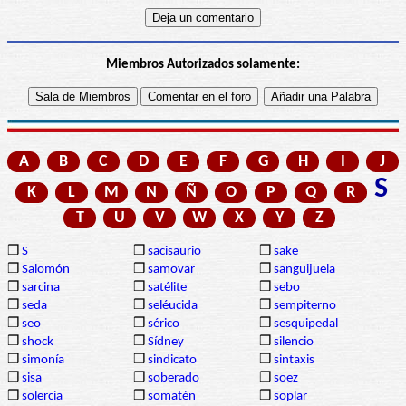
Miembros Autorizados solamente:
A
B
C
D
E
F
G
H
I
J
S
K
L
M
N
Ñ
O
P
Q
R
T
U
V
W
X
Y
Z
❒
S
❒
sacisaurio
❒
sake
❒
Salomón
❒
samovar
❒
sanguijuela
❒
sarcina
❒
satélite
❒
sebo
❒
seda
❒
seléucida
❒
sempiterno
❒
seo
❒
sérico
❒
sesquipedal
❒
shock
❒
Sídney
❒
silencio
❒
simonía
❒
sindicato
❒
sintaxis
❒
sisa
❒
soberado
❒
soez
❒
solercia
❒
somatén
❒
soplar