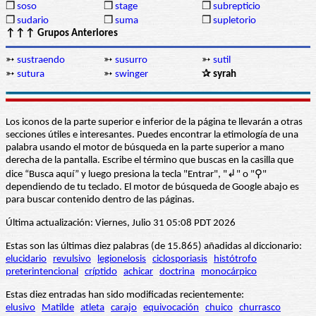
❒
soso
❒
stage
❒
subrepticio
❒
sudario
❒
suma
❒
supletorio
↑↑↑ Grupos Anteriores
➳
sustraendo
➳
susurro
➳
sutil
➳
sutura
➳
swinger
✰ syrah
Los iconos de la parte superior e inferior de la página te llevarán a otras
secciones útiles e interesantes. Puedes encontrar la etimología de una
palabra usando el motor de búsqueda en la parte superior a mano
derecha de la pantalla. Escribe el término que buscas en la casilla que
dice “Busca aquí” y luego presiona la tecla "Entrar", "↲" o "⚲"
dependiendo de tu teclado. El motor de búsqueda de Google abajo es
para buscar contenido dentro de las páginas.
Última actualización: Viernes, Julio 31 05:08 PDT 2026
Estas son las últimas diez palabras (de 15.865) añadidas al diccionario:
elucidario
revulsivo
legionelosis
ciclosporiasis
histótrofo
preterintencional
críptido
achicar
doctrina
monocárpico
Estas diez entradas han sido modificadas recientemente:
elusivo
Matilde
atleta
carajo
equivocación
chuico
churrasco