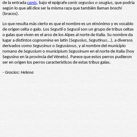
de la entrada
canis
,
bajo el epígrafe
canis segusius o seugius,
que podría
según lo que allí dice ser la misma raza que también llaman
brachi
(bracos).
Lo que resulta más cierto es que el nombre es un etnónimo y es vocablo
de origen celta o galo. Los
Segutii
o
Segusii
son un grupo de tribus celtas
o galas que viven en el arco de los Alpes al norte de Italia. Su nombre da
lugar a distintos
cognomina
en latín (
Segusius, Segutinus
...), a diversos
derivados como
Segusinus
o
Segusiavus
, y al nombre del municipio
romano de
Segusium
o municipium
Segusinum
en el norte de Italia (hoy
Segusino en la provincia del Véneto). Parece que estos perros pudieron
ser en origen los perros característicos de estas tribus galas.
- Gracias: Helena