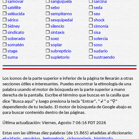
❒
samovar
❒
sanguijuela
❒
sarcina
❒
satélite
❒
sebo
❒
seda
❒
seléucida
❒
sempiterno
❒
seo
❒
sérico
❒
sesquipedal
❒
shock
❒
Sídney
❒
silencio
❒
simonía
❒
sindicato
❒
sintaxis
❒
sisa
❒
soberado
❒
soez
❒
solercia
❒
somatén
❒
soplar
❒
soso
❒
stage
❒
subrepticio
❒
sudario
❒
suma
❒
supletorio
❒
sustraendo
Los iconos de la parte superior e inferior de la página te llevarán a otras
secciones útiles e interesantes. Puedes encontrar la etimología de una
palabra usando el motor de búsqueda en la parte superior a mano
derecha de la pantalla. Escribe el término que buscas en la casilla que
dice “Busca aquí” y luego presiona la tecla "Entrar", "↲" o "⚲"
dependiendo de tu teclado. El motor de búsqueda de Google abajo es
para buscar contenido dentro de las páginas.
Última actualización: Viernes, Agosto 7 06:16 PDT 2026
Estas son las últimas diez palabras (de 15.865) añadidas al diccionario:
elucidario
revulsivo
legionelosis
ciclosporiasis
histótrofo