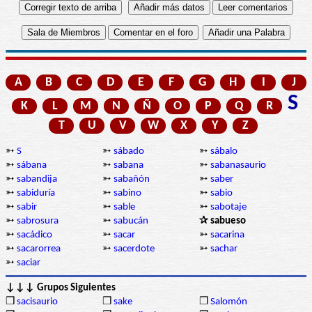
A
B
C
D
E
F
G
H
I
J
S
K
L
M
N
Ñ
O
P
Q
R
T
U
V
W
X
Y
Z
➳
S
➳
sábado
➳
sábalo
➳
sábana
➳
sabana
➳
sabanasaurio
➳
sabandija
➳
sabañón
➳
saber
➳
sabiduría
➳
sabino
➳
sabio
➳
sabir
➳
sable
➳
sabotaje
➳
sabrosura
➳
sabucán
✰ sabueso
➳
sacádico
➳
sacar
➳
sacarina
➳
sacarorrea
➳
sacerdote
➳
sachar
➳
saciar
↓↓↓ Grupos Siguientes
❒
sacisaurio
❒
sake
❒
Salomón