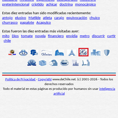
preterintencional
críptido
achicar
doctrina
monocárpico
Estas diez entradas han sido modificadas recientemente:
antojo
elusivo
Matilde
atleta
carajo
equivocación
chuico
churrasco
papalote
Acapulco
Estas fueron las diez entradas más visitadas ayer:
mito
Dios
tomate
novela
financiero
envidia
metro
discurrir
curtir
chile
Política de Privacidad
-
Copyright
www.deChile.net. (c) 2001-2026 - Todos los
derechos reservados
Todo el material en estas páginas es producido por humanos sin usar
inteligencia
artificial