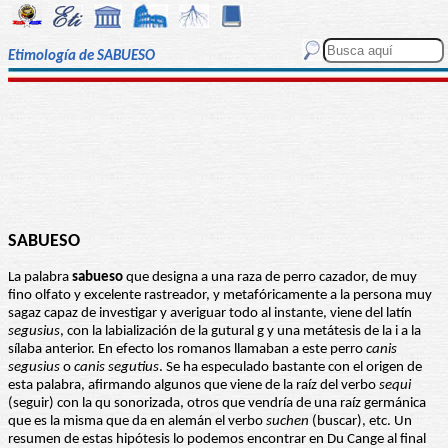
Etimología de SABUESO
SABUESO
La palabra
sabueso
que designa a una raza de perro cazador, de muy
fino olfato y excelente rastreador, y metafóricamente a la persona muy
sagaz capaz de investigar y averiguar todo al instante, viene del latín
segusius
, con la labialización de la gutural g y una metátesis de la i a la
sílaba anterior. En efecto los romanos llamaban a este perro
canis
segusius
o
canis segutius
. Se ha especulado bastante con el origen de
esta palabra, afirmando algunos que viene de la raíz del verbo
sequi
(seguir) con la qu sonorizada, otros que vendría de una raíz germánica
que es la misma que da en alemán el verbo
suchen
(buscar), etc. Un
resumen de estas hipótesis lo podemos encontrar en Du Cange al final