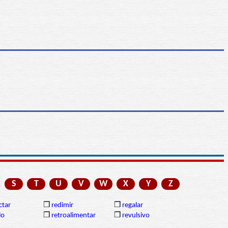
R
S
T
U
V
W
X
Y
Z
ctar
❒
redimir
❒
regalar
lo
❒
retroalimentar
❒
revulsivo