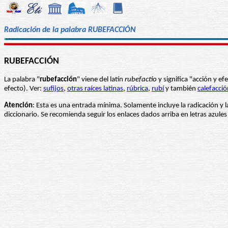
Radicación de la palabra RUBEFACCIÓN
RUBEFACCIÓN
La palabra "
rubefacción
" viene del latín
rubefactio
y significa "acción y e
efecto). Ver:
sufijos
,
otras raíces latinas
,
rúbrica
,
rubí
y también
calefacció
Atención
: Esta es una entrada mínima. Solamente incluye la radicación y l
diccionario. Se recomienda seguir los enlaces dados arriba en letras azul