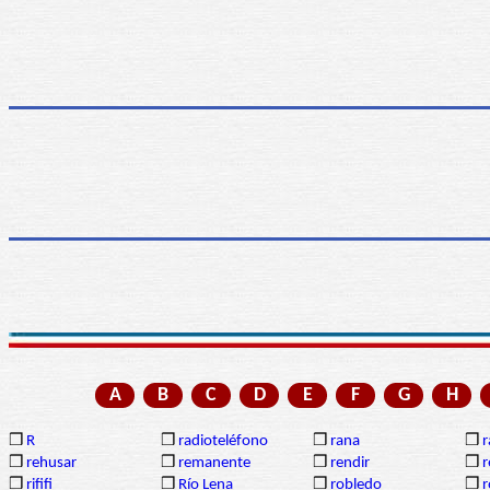
A
B
C
D
E
F
G
H
❒
R
❒
radioteléfono
❒
rana
❒
r
❒
rehusar
❒
remanente
❒
rendir
❒
r
❒
rififi
❒
Río Lena
❒
robledo
❒
r