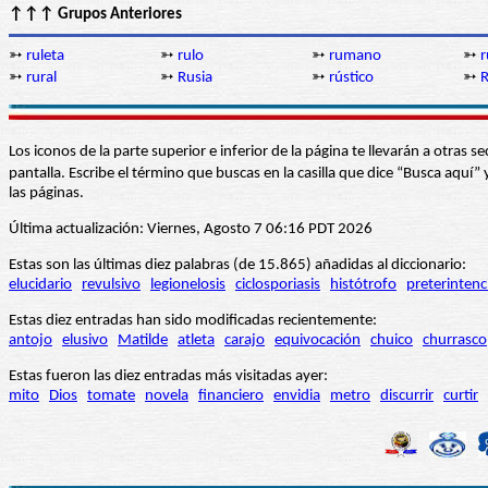
↑↑↑ Grupos Anteriores
➳
ruleta
➳
rulo
➳
rumano
➳
➳
rural
➳
Rusia
➳
rústico
➳
R
Los iconos de la parte superior e inferior de la página te llevarán a otra
pantalla. Escribe el término que buscas en la casilla que dice “Busca aqu
las páginas.
Última actualización: Viernes, Agosto 7 06:16 PDT 2026
Estas son las últimas diez palabras (de 15.865) añadidas al diccionario:
elucidario
revulsivo
legionelosis
ciclosporiasis
histótrofo
preterintenc
Estas diez entradas han sido modificadas recientemente:
antojo
elusivo
Matilde
atleta
carajo
equivocación
chuico
churrasco
Estas fueron las diez entradas más visitadas ayer:
mito
Dios
tomate
novela
financiero
envidia
metro
discurrir
curtir