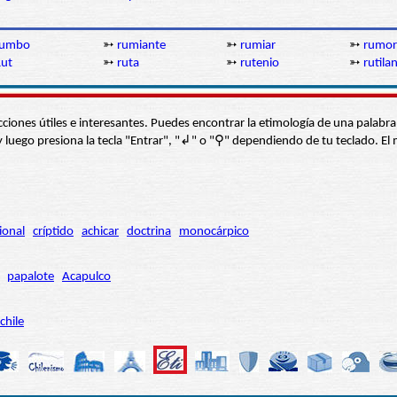
rumbo
➳
rumiante
➳
rumiar
➳
rumor
ut
➳
ruta
➳
rutenio
➳
rutila
s secciones útiles e interesantes. Puedes encontrar la etimología de una pal
í” y luego presiona la tecla "Entrar", "↲" o "⚲" dependiendo de tu teclado.
ional
críptido
achicar
doctrina
monocárpico
papalote
Acapulco
chile