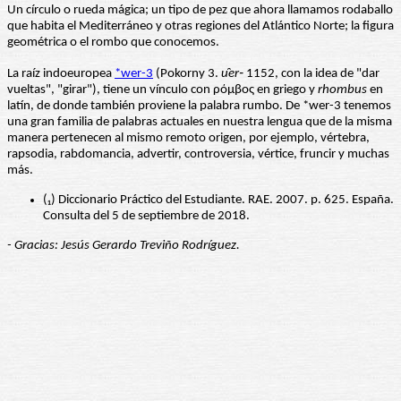
Un círculo o rueda mágica; un tipo de pez que ahora llamamos rodaballo
que habita el Mediterráneo y otras regiones del Atlántico Norte; la figura
geométrica o el rombo que conocemos.
La raíz indoeuropea
*wer-3
(Pokorny 3.
u̯er‑
1152, con la idea de "dar
vueltas", "girar"), tiene un vínculo con ρόμβος en griego y
rhombus
en
latín, de donde también proviene la palabra rumbo. De *wer-3 tenemos
una gran familia de palabras actuales en nuestra lengua que de la misma
manera pertenecen al mismo remoto origen, por ejemplo, vértebra,
rapsodia, rabdomancia, advertir, controversia, vértice, fruncir y muchas
más.
(₁) Diccionario Práctico del Estudiante. RAE. 2007. p. 625. España.
Consulta del 5 de septiembre de 2018.
- Gracias: Jesús Gerardo Treviño Rodríguez.