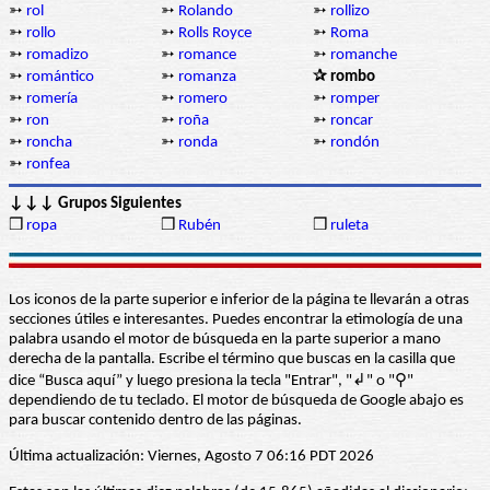
➳
rol
➳
Rolando
➳
rollizo
➳
rollo
➳
Rolls Royce
➳
Roma
➳
romadizo
➳
romance
➳
romanche
➳
romántico
➳
romanza
✰ rombo
➳
romería
➳
romero
➳
romper
➳
ron
➳
roña
➳
roncar
➳
roncha
➳
ronda
➳
rondón
➳
ronfea
↓↓↓ Grupos Siguientes
❒
ropa
❒
Rubén
❒
ruleta
Los iconos de la parte superior e inferior de la página te llevarán a otras
secciones útiles e interesantes. Puedes encontrar la etimología de una
palabra usando el motor de búsqueda en la parte superior a mano
derecha de la pantalla. Escribe el término que buscas en la casilla que
dice “Busca aquí” y luego presiona la tecla "Entrar", "↲" o "⚲"
dependiendo de tu teclado. El motor de búsqueda de Google abajo es
para buscar contenido dentro de las páginas.
Última actualización: Viernes, Agosto 7 06:16 PDT 2026