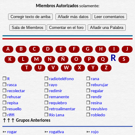
Miembros Autorizados
solamente:
A
B
C
D
E
F
G
H
I
J
R
K
L
M
N
Ñ
O
P
Q
S
T
U
V
W
X
Y
Z
❒
R
❒
radioteléfono
❒
rana
❒
rasca
❒
rayo
❒
reburujar
❒
recolectar
❒
redimir
❒
regalar
❒
rehusar
❒
remanente
❒
rendir
❒
repisa
❒
requiebro
❒
resina
❒
resuello
❒
retroalimentar
❒
revulsivo
❒
rififi
❒
Río Lena
❒
robledo
↑↑↑ Grupos Anteriores
➳
rogar
➳
rogativa
➳
rojo