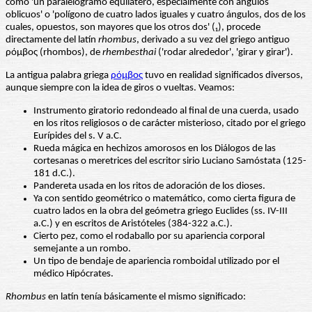
como 'un paralelogramo equilátero, especialmente con ángulos
oblicuos' o 'polígono de cuatro lados iguales y cuatro ángulos, dos de los
cuales, opuestos, son mayores que los otros dos' (₁), procede
directamente del latín
rhombus
, derivado a su vez del griego antiguo
ρόμβος (rhombos), de
rhembesthai
('rodar alrededor', 'girar y girar').
La antigua palabra griega
ρόμβος
tuvo en realidad significados diversos,
aunque siempre con la idea de giros o vueltas. Veamos:
Instrumento giratorio redondeado al final de una cuerda, usado
en los ritos religiosos o de carácter misterioso, citado por el griego
Eurípides del s. V a.C.
Rueda mágica en hechizos amorosos en los Diálogos de las
cortesanas o meretrices del escritor sirio Luciano Samóstata (125-
181 d.C.).
Pandereta usada en los ritos de adoración de los dioses.
Ya con sentido geométrico o matemático, como cierta figura de
cuatro lados en la obra del geómetra griego Euclides (ss. IV-III
a.C.) y en escritos de Aristóteles (384-322 a.C.).
Cierto pez, como el rodaballo por su apariencia corporal
semejante a un rombo.
Un tipo de bendaje de apariencia romboidal utilizado por el
médico Hipócrates.
Rhombus
en latín tenía básicamente el mismo significado: