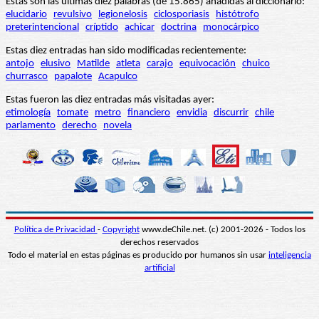
Estas son las últimas diez palabras (de 15.865) añadidas al diccionario:
elucidario
revulsivo
legionelosis
ciclosporiasis
histótrofo
preterintencional
críptido
achicar
doctrina
monocárpico
Estas diez entradas han sido modificadas recientemente:
antojo
elusivo
Matilde
atleta
carajo
equivocación
chuico
churrasco
papalote
Acapulco
Estas fueron las diez entradas más visitadas ayer:
etimología
tomate
metro
financiero
envidia
discurrir
chile
parlamento
derecho
novela
Política de Privacidad
-
Copyright
www.deChile.net. (c) 2001-2026 - Todos los
derechos reservados
Todo el material en estas páginas es producido por humanos sin usar
inteligencia
artificial