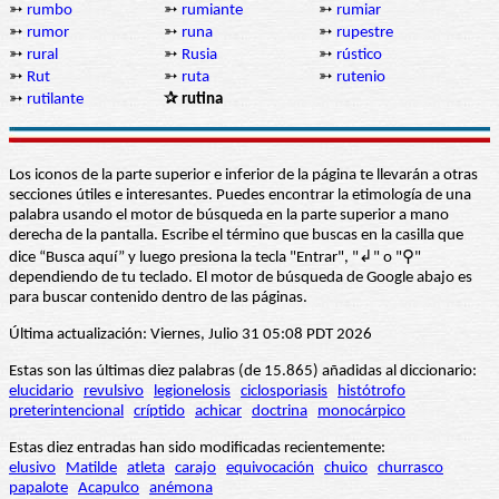
➳
rumbo
➳
rumiante
➳
rumiar
➳
rumor
➳
runa
➳
rupestre
➳
rural
➳
Rusia
➳
rústico
➳
Rut
➳
ruta
➳
rutenio
➳
rutilante
✰ rutina
Los iconos de la parte superior e inferior de la página te llevarán a otras
secciones útiles e interesantes. Puedes encontrar la etimología de una
palabra usando el motor de búsqueda en la parte superior a mano
derecha de la pantalla. Escribe el término que buscas en la casilla que
dice “Busca aquí” y luego presiona la tecla "Entrar", "↲" o "⚲"
dependiendo de tu teclado. El motor de búsqueda de Google abajo es
para buscar contenido dentro de las páginas.
Última actualización: Viernes, Julio 31 05:08 PDT 2026
Estas son las últimas diez palabras (de 15.865) añadidas al diccionario:
elucidario
revulsivo
legionelosis
ciclosporiasis
histótrofo
preterintencional
críptido
achicar
doctrina
monocárpico
Estas diez entradas han sido modificadas recientemente:
elusivo
Matilde
atleta
carajo
equivocación
chuico
churrasco
papalote
Acapulco
anémona