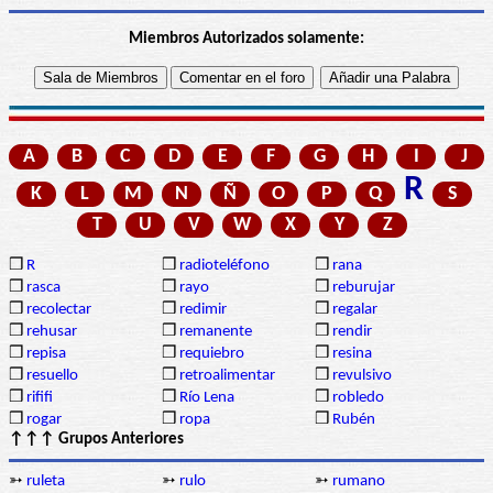
Miembros Autorizados solamente:
A
B
C
D
E
F
G
H
I
J
R
K
L
M
N
Ñ
O
P
Q
S
T
U
V
W
X
Y
Z
❒
R
❒
radioteléfono
❒
rana
❒
rasca
❒
rayo
❒
reburujar
❒
recolectar
❒
redimir
❒
regalar
❒
rehusar
❒
remanente
❒
rendir
❒
repisa
❒
requiebro
❒
resina
❒
resuello
❒
retroalimentar
❒
revulsivo
❒
rififi
❒
Río Lena
❒
robledo
❒
rogar
❒
ropa
❒
Rubén
↑↑↑ Grupos Anteriores
➳
ruleta
➳
rulo
➳
rumano