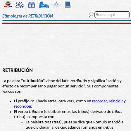
Etimología de RETRIBUCIÓN
RETRIBUCIÓN
La palabra "
retribución
" viene del latín
retributio
y significa "acción y
efecto de recompensar o pagar por un servicio". Sus componentes
léxicos son:
El prefijo
re
- (hacia atrás, otra vez), como en
recordar
,
reincidir
y
reconoce
r
.
El verbo
tribuere
(distribuir entre las tribus) derivado de
tribus
(tribu), compuesta con:
La palabra
tres
(tres), pues se dice que Rómulo mandó a
que dividieran a los ciudadanos romanos en
tribus