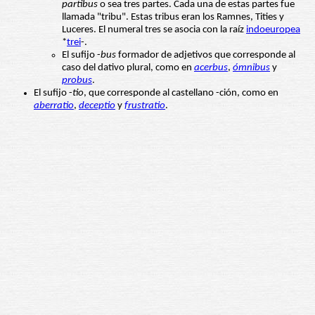
partibus
o sea tres partes. Cada una de estas partes fue
llamada "tribu". Estas tribus eran los Ramnes, Tities y
Luceres. El numeral tres se asocia con la raíz
indoeuropea
*
trei
-.
El sufijo -
bus
formador de adjetivos que corresponde al
caso del dativo plural, como en
acerbus
,
ómnibus
y
probus
.
El sufijo -
tio
, que corresponde al castellano -ción, como en
aberratio
,
deceptio
y
frustratio
.