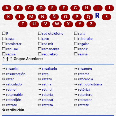
A
B
C
D
E
F
G
H
I
J
R
K
L
M
N
Ñ
O
P
Q
S
T
U
V
W
X
Y
Z
❒
R
❒
radioteléfono
❒
rana
❒
rasca
❒
rayo
❒
reburujar
❒
recolectar
❒
redimir
❒
regalar
❒
rehusar
❒
remanente
❒
rendir
❒
repisa
❒
requiebro
❒
resina
↑↑↑ Grupos Anteriores
➳
resuello
➳
resultado
➳
resumen
➳
resurrección
➳
retal
➳
retama
➳
retar
➳
retazo
➳
reticencia
➳
reticulado
➳
retina
➳
retinoblastoma
➳
retinol
➳
retintín
➳
retórica
➳
retornable
➳
retorta
➳
retortero
➳
retortijón
➳
retozar
➳
retractor
➳
retrato
➳
retreta
➳
retrete
✰ retribución