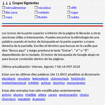
↓↓↓ Grupos Siguientes
❒
retroalimentar
❒
revulsivo
❒
rififi
❒
Río Lena
❒
robledo
❒
rogar
❒
ropa
❒
Rubén
❒
ruleta
Los iconos de la parte superior e inferior de la página te llevarán a otras
secciones útiles e interesantes. Puedes encontrar la etimología de una
palabra usando el motor de búsqueda en la parte superior a mano
derecha de la pantalla. Escribe el término que buscas en la casilla que
dice “Busca aquí” y luego presiona la tecla "Entrar", "↲" o "⚲"
dependiendo de tu teclado. El motor de búsqueda de Google abajo es
para buscar contenido dentro de las páginas.
Última actualización: Viernes, Agosto 7 06:16 PDT 2026
Estas son las últimas diez palabras (de 15.865) añadidas al diccionario:
elucidario
revulsivo
legionelosis
ciclosporiasis
histótrofo
preterintencional
críptido
achicar
doctrina
monocárpico
Estas diez entradas han sido modificadas recientemente:
antojo
elusivo
Matilde
atleta
carajo
equivocación
chuico
churrasco
papalote
Acapulco