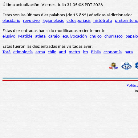
Última actualización: Viernes, Julio 31 05:08 PDT 2026
Estas son las últimas diez palabras (de 15.865) añadidas al diccionario:
elucidario
revulsivo
legionelosis
ciclosporiasis
histótrofo
preterintenc
Estas diez entradas han sido modificadas recientemente:
elusivo
Matilde
atleta
carajo
equivocación
chuico
churrasco
papalo
Estas fueron las diez entradas más visitadas ayer:
Torá
etimología
arma
chile
anti
metro
ico
Biblia
economía
para
Políti
To