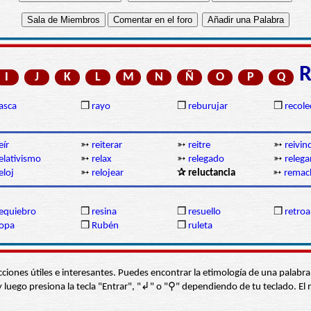
I
J
K
L
M
N
Ñ
O
P
Q
asca
❒
rayo
❒
reburujar
❒
recole
eír
➳
reiterar
➳
reitre
➳
reivin
elativismo
➳
relax
➳
relegado
➳
relega
eloj
➳
relojear
✰ reluctancia
➳
remac
equiebro
❒
resina
❒
resuello
❒
retroa
opa
❒
Rubén
❒
ruleta
s secciones útiles e interesantes. Puedes encontrar la etimología de una pal
í” y luego presiona la tecla "Entrar", "↲" o "⚲" dependiendo de tu teclado.