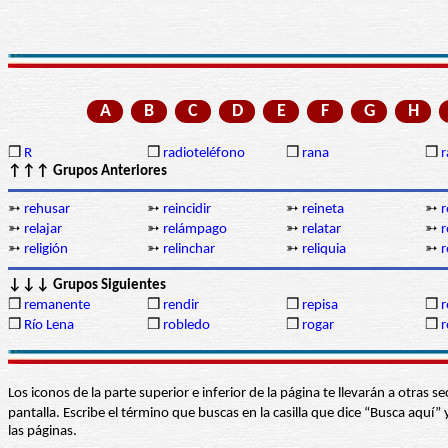
A
B
C
D
E
F
G
H
❒
R
❒
radioteléfono
❒
rana
❒
r
↑↑↑ Grupos Anteriores
➳
rehusar
➳
reincidir
➳
reineta
➳
r
➳
relajar
➳
relámpago
➳
relatar
➳
r
➳
religión
➳
relinchar
➳
reliquia
➳
r
↓↓↓ Grupos Siguientes
❒
remanente
❒
rendir
❒
repisa
❒
r
❒
Río Lena
❒
robledo
❒
rogar
❒
r
Los iconos de la parte superior e inferior de la página te llevarán a otra
pantalla. Escribe el término que buscas en la casilla que dice “Busca aqu
las páginas.