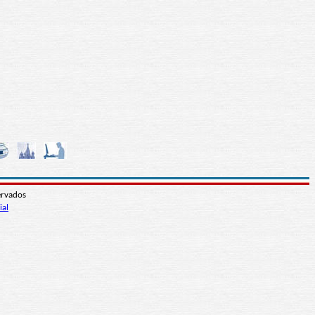
ervados
ial