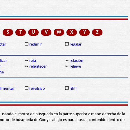
R
S
T
U
V
W
X
Y
Z
ctar
❒
redimir
❒
regalar
dicar
➳
reja
➳
relación
r
➳
relentecer
➳
relieve
he
limentar
❒
revulsivo
❒
rififi
abra usando el motor de búsqueda en la parte superior a mano derecha de la
 El motor de búsqueda de Google abajo es para buscar contenido dentro de