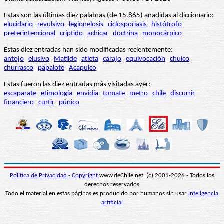
Estas son las últimas diez palabras (de 15.865) añadidas al diccionario:
elucidario
revulsivo
legionelosis
ciclosporiasis
histótrofo
preterintencional
críptido
achicar
doctrina
monocárpico
Estas diez entradas han sido modificadas recientemente:
antojo
elusivo
Matilde
atleta
carajo
equivocación
chuico
churrasco
papalote
Acapulco
Estas fueron las diez entradas más visitadas ayer:
escaparate
etimología
envidia
tomate
metro
chile
discurrir
financiero
curtir
púnico
Política de Privacidad
-
Copyright
www.deChile.net. (c) 2001-2026 - Todos los
derechos reservados
Todo el material en estas páginas es producido por humanos sin usar
inteligencia
artificial