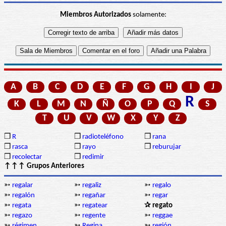
Miembros Autorizados
solamente:
A
B
C
D
E
F
G
H
I
J
R
K
L
M
N
Ñ
O
P
Q
S
T
U
V
W
X
Y
Z
❒
R
❒
radioteléfono
❒
rana
❒
rasca
❒
rayo
❒
reburujar
❒
recolectar
❒
redimir
↑↑↑ Grupos Anteriores
➳
regalar
➳
regaliz
➳
regalo
➳
regalón
➳
regañar
➳
regar
➳
regata
➳
regatear
✰ regato
➳
regazo
➳
regente
➳
reggae
➳
régimen
➳
Regina
➳
región