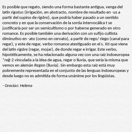
Es posible que regato, siendo una forma bastante antigua, venga del
latín
rigatus
(irrigación, en abstracto, nombre de resultado en -us a
partir del supino de
rigāre
), que podría haber pasado a un sentido
concreto y en que la conservación de la sorda intervocálica t se
justificaría por ser un semicultismo o por haberse generado en otro
romance. Es posible también una derivación con un sufijo cultista
diminutivo en -ato (como en cervato), a partir de rego/ riego (canal para
regar), y este de regar, verbo romance atestiguado en el s. XII que viene
del latín
rigāre
(regar, mojar), de donde regar e irrigar. Este verbo,
hipotéticamente, se ha relacionado alguna vez con una raíz indoeuropea
*reĝ-2 vinculada a la idea de agua, regar o lluvia, que sería la misma que
vemos en alemán
Regen
(lluvia). Sin embargo esta raíz está muy
pobremente representada en el conjunto de las lenguas indoeuropeas y
desde luego no es admitida de forma unánime por los lingüistas.
- Gracias: Helena