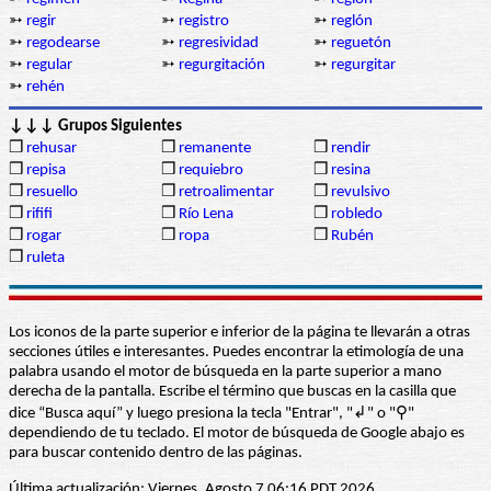
➳
regir
➳
registro
➳
reglón
➳
regodearse
➳
regresividad
➳
reguetón
➳
regular
➳
regurgitación
➳
regurgitar
➳
rehén
↓↓↓ Grupos Siguientes
❒
rehusar
❒
remanente
❒
rendir
❒
repisa
❒
requiebro
❒
resina
❒
resuello
❒
retroalimentar
❒
revulsivo
❒
rififi
❒
Río Lena
❒
robledo
❒
rogar
❒
ropa
❒
Rubén
❒
ruleta
Los iconos de la parte superior e inferior de la página te llevarán a otras
secciones útiles e interesantes. Puedes encontrar la etimología de una
palabra usando el motor de búsqueda en la parte superior a mano
derecha de la pantalla. Escribe el término que buscas en la casilla que
dice “Busca aquí” y luego presiona la tecla "Entrar", "↲" o "⚲"
dependiendo de tu teclado. El motor de búsqueda de Google abajo es
para buscar contenido dentro de las páginas.
Última actualización: Viernes, Agosto 7 06:16 PDT 2026