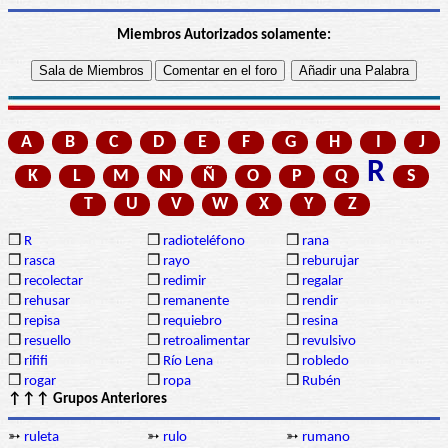
Miembros Autorizados solamente:
A
B
C
D
E
F
G
H
I
J
R
K
L
M
N
Ñ
O
P
Q
S
T
U
V
W
X
Y
Z
❒
R
❒
radioteléfono
❒
rana
❒
rasca
❒
rayo
❒
reburujar
❒
recolectar
❒
redimir
❒
regalar
❒
rehusar
❒
remanente
❒
rendir
❒
repisa
❒
requiebro
❒
resina
❒
resuello
❒
retroalimentar
❒
revulsivo
❒
rififi
❒
Río Lena
❒
robledo
❒
rogar
❒
ropa
❒
Rubén
↑↑↑ Grupos Anteriores
➳
ruleta
➳
rulo
➳
rumano