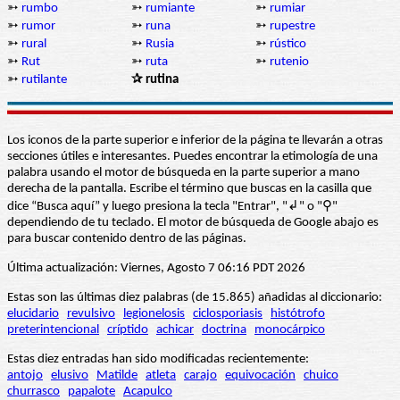
➳
rumbo
➳
rumiante
➳
rumiar
➳
rumor
➳
runa
➳
rupestre
➳
rural
➳
Rusia
➳
rústico
➳
Rut
➳
ruta
➳
rutenio
➳
rutilante
✰ rutina
Los iconos de la parte superior e inferior de la página te llevarán a otras
secciones útiles e interesantes. Puedes encontrar la etimología de una
palabra usando el motor de búsqueda en la parte superior a mano
derecha de la pantalla. Escribe el término que buscas en la casilla que
dice “Busca aquí” y luego presiona la tecla "Entrar", "↲" o "⚲"
dependiendo de tu teclado. El motor de búsqueda de Google abajo es
para buscar contenido dentro de las páginas.
Última actualización: Viernes, Agosto 7 06:16 PDT 2026
Estas son las últimas diez palabras (de 15.865) añadidas al diccionario:
elucidario
revulsivo
legionelosis
ciclosporiasis
histótrofo
preterintencional
críptido
achicar
doctrina
monocárpico
Estas diez entradas han sido modificadas recientemente:
antojo
elusivo
Matilde
atleta
carajo
equivocación
chuico
churrasco
papalote
Acapulco