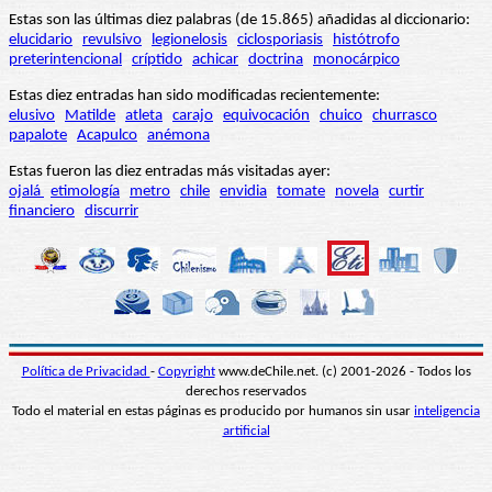
Estas son las últimas diez palabras (de 15.865) añadidas al diccionario:
elucidario
revulsivo
legionelosis
ciclosporiasis
histótrofo
preterintencional
críptido
achicar
doctrina
monocárpico
Estas diez entradas han sido modificadas recientemente:
elusivo
Matilde
atleta
carajo
equivocación
chuico
churrasco
papalote
Acapulco
anémona
Estas fueron las diez entradas más visitadas ayer:
ojalá
etimología
metro
chile
envidia
tomate
novela
curtir
financiero
discurrir
Política de Privacidad
-
Copyright
www.deChile.net. (c) 2001-2026 - Todos los
derechos reservados
Todo el material en estas páginas es producido por humanos sin usar
inteligencia
artificial