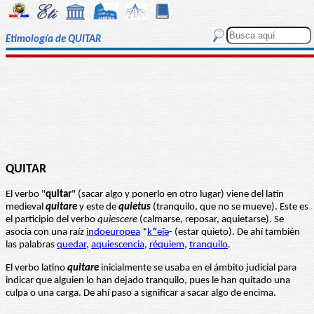
Etimología de QUITAR
QUITAR
El verbo "
quitar
" (sacar algo y ponerlo en otro lugar) viene del latín
medieval
quitare
y este de
quietus
(tranquilo, que no se mueve). Este es
el participio del verbo
quiescere
(calmarse, reposar, aquietarse). Se
asocia con una raíz
indoeuropea
*
kʷei̯ǝ
- (estar quieto). De ahí también
las palabras
quedar
,
aquiescencia
,
réquiem
,
tranquilo
.
El verbo latino
quitare
inicialmente se usaba en el ámbito judicial para
indicar que alguien lo han dejado tranquilo, pues le han quitado una
culpa o una carga. De ahí paso a significar a sacar algo de encima.