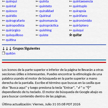
➳
quinqui
➳
quinta
➳
quintaesencia
➳
quintal
➳
quinteto
➳
quíntuplo
➳
quiosco
➳
quiralidad
➳
quirapsia
➳
quiridio
➳
Quirinal
➳
quirófano
➳
quirografario
➳
quiromancia
➳
quironómido
➳
quiropodista
➳
quiropráctica
➳
quiróptero
➳
quirúrgico
➳
quishing
➳
quisqui
➳
quisquilloso
➳
quiste
✰ quitar
➳
quitina
↓↓↓ Grupos Siguientes
❒
quitón
Los iconos de la parte superior e inferior de la página te llevarán a otras
secciones útiles e interesantes. Puedes encontrar la etimología de una
palabra usando el motor de búsqueda en la parte superior a mano
derecha de la pantalla. Escribe el término que buscas en la casilla que
dice “Busca aquí” y luego presiona la tecla "Entrar", "↲" o "⚲"
dependiendo de tu teclado. El motor de búsqueda de Google abajo es
para buscar contenido dentro de las páginas.
Última actualización: Viernes, Julio 31 05:08 PDT 2026