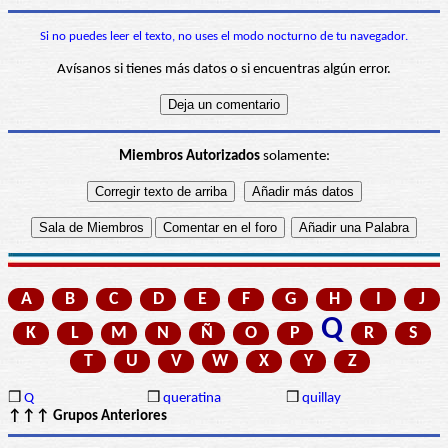
Si no puedes leer el texto, no uses el modo nocturno de tu navegador.
Avísanos si tienes más datos o si encuentras algún error.
Miembros Autorizados
solamente:
A
B
C
D
E
F
G
H
I
J
Q
K
L
M
N
Ñ
O
P
R
S
T
U
V
W
X
Y
Z
❒
Q
❒
queratina
❒
quillay
↑↑↑ Grupos Anteriores