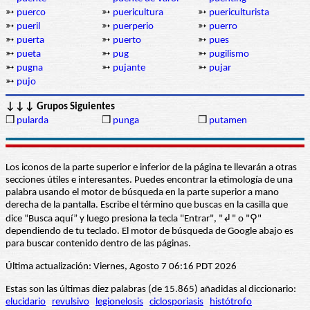
➳
puerco
➳
puericultura
➳
puericulturista
➳
pueril
➳
puerperio
➳
puerro
➳
puerta
➳
puerto
➳
pues
➳
pueta
➳
pug
➳
pugilismo
➳
pugna
➳
pujante
➳
pujar
➳
pujo
↓↓↓ Grupos Siguientes
❒
pularda
❒
punga
❒
putamen
Los iconos de la parte superior e inferior de la página te llevarán a otras
secciones útiles e interesantes. Puedes encontrar la etimología de una
palabra usando el motor de búsqueda en la parte superior a mano
derecha de la pantalla. Escribe el término que buscas en la casilla que
dice “Busca aquí” y luego presiona la tecla "Entrar", "↲" o "⚲"
dependiendo de tu teclado. El motor de búsqueda de Google abajo es
para buscar contenido dentro de las páginas.
Última actualización: Viernes, Agosto 7 06:16 PDT 2026
Estas son las últimas diez palabras (de 15.865) añadidas al diccionario:
elucidario
revulsivo
legionelosis
ciclosporiasis
histótrofo