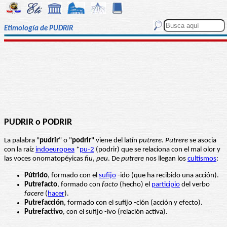
Etimología de PUDRIR
PUDRIR o PODRIR
La palabra "
pudrir
" o "
podrir
" viene del latín
putrere
.
Putrere
se asocia
con la raíz
indoeuropea
*
pu-2
(podrir) que se relaciona con el mal olor y
las voces onomatopéyicas
fiu
,
peu
. De
putrere
nos llegan los
cultismos
:
Pútrido
, formado con el
sufijo
-ido (que ha recibido una acción).
Putrefacto
, formado con
facto
(hecho) el
participio
del verbo
facere
(
hacer
).
Putrefacción
, formado con el sufijo -ción (acción y efecto).
Putrefactivo
, con el sufijo -ivo (relación activa).