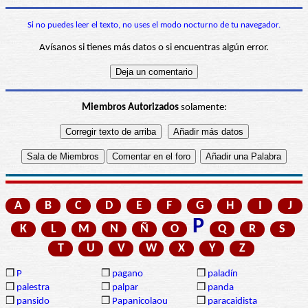
Si no puedes leer el texto, no uses el modo nocturno de tu navegador.
Avísanos si tienes más datos o si encuentras algún error.
Miembros Autorizados
solamente:
A
B
C
D
E
F
G
H
I
J
P
K
L
M
N
Ñ
O
Q
R
S
T
U
V
W
X
Y
Z
❒
P
❒
pagano
❒
paladín
❒
palestra
❒
palpar
❒
panda
❒
pansido
❒
Papanicolaou
❒
paracaidista