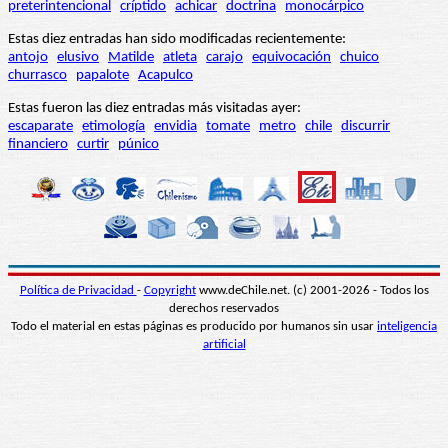
preterintencional
críptido
achicar
doctrina
monocárpico
Estas diez entradas han sido modificadas recientemente:
antojo
elusivo
Matilde
atleta
carajo
equivocación
chuico
churrasco
papalote
Acapulco
Estas fueron las diez entradas más visitadas ayer:
escaparate
etimología
envidia
tomate
metro
chile
discurrir
financiero
curtir
púnico
Política de Privacidad
-
Copyright
www.deChile.net. (c) 2001-2026 - Todos los
derechos reservados
Todo el material en estas páginas es producido por humanos sin usar
inteligencia
artificial