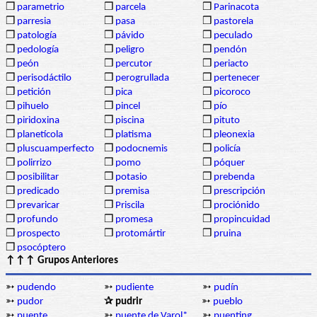
❒
parametrio
❒
parcela
❒
Parinacota
❒
parresia
❒
pasa
❒
pastorela
❒
patología
❒
pávido
❒
peculado
❒
pedología
❒
peligro
❒
pendón
❒
peón
❒
percutor
❒
periacto
❒
perisodáctilo
❒
perogrullada
❒
pertenecer
❒
petición
❒
pica
❒
picoroco
❒
pihuelo
❒
pincel
❒
pío
❒
piridoxina
❒
piscina
❒
pituto
❒
planetícola
❒
platisma
❒
pleonexia
❒
pluscuamperfecto
❒
podocnemis
❒
policía
❒
polirrizo
❒
pomo
❒
póquer
❒
posibilitar
❒
potasio
❒
prebenda
❒
predicado
❒
premisa
❒
prescripción
❒
prevaricar
❒
Priscila
❒
prociónido
❒
profundo
❒
promesa
❒
propincuidad
❒
prospecto
❒
protomártir
❒
pruina
❒
psocóptero
↑↑↑ Grupos Anteriores
➳
pudendo
➳
pudiente
➳
pudín
➳
pudor
✰ pudrir
➳
pueblo
➳
puente
➳
puente de Varol*
➳
puenting