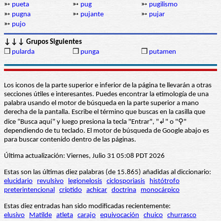
➳
pueta
➳
pug
➳
pugilismo
➳
pugna
➳
pujante
➳
pujar
➳
pujo
↓↓↓ Grupos Siguientes
❒
pularda
❒
punga
❒
putamen
Los iconos de la parte superior e inferior de la página te llevarán a otras
secciones útiles e interesantes. Puedes encontrar la etimología de una
palabra usando el motor de búsqueda en la parte superior a mano
derecha de la pantalla. Escribe el término que buscas en la casilla que
dice “Busca aquí” y luego presiona la tecla "Entrar", "↲" o "⚲"
dependiendo de tu teclado. El motor de búsqueda de Google abajo es
para buscar contenido dentro de las páginas.
Última actualización: Viernes, Julio 31 05:08 PDT 2026
Estas son las últimas diez palabras (de 15.865) añadidas al diccionario:
elucidario
revulsivo
legionelosis
ciclosporiasis
histótrofo
preterintencional
críptido
achicar
doctrina
monocárpico
Estas diez entradas han sido modificadas recientemente:
elusivo
Matilde
atleta
carajo
equivocación
chuico
churrasco