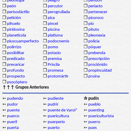
❒
pedología
❒
peligro
❒
pendón
❒
peón
❒
percutor
❒
periacto
❒
perisodáctilo
❒
perogrullada
❒
pertenecer
❒
petición
❒
pica
❒
picoroco
❒
pihuelo
❒
pincel
❒
pío
❒
piridoxina
❒
piscina
❒
pituto
❒
planetícola
❒
platisma
❒
pleonexia
❒
pluscuamperfecto
❒
podocnemis
❒
policía
❒
polirrizo
❒
pomo
❒
póquer
❒
posibilitar
❒
potasio
❒
prebenda
❒
predicado
❒
premisa
❒
prescripción
❒
prevaricar
❒
Priscila
❒
prociónido
❒
profundo
❒
promesa
❒
propincuidad
❒
prospecto
❒
protomártir
❒
pruina
❒
psocóptero
↑↑↑ Grupos Anteriores
➳
pudendo
➳
pudiente
✰ pudín
➳
pudor
➳
pudrir
➳
pueblo
➳
puente
➳
puente de Varol*
➳
puenting
➳
puerco
➳
puericultura
➳
puericulturista
➳
pueril
➳
puerperio
➳
puerro
➳
puerta
➳
puerto
➳
pues