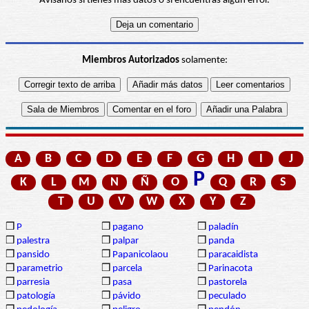
Avísanos si tienes más datos o si encuentras algún error.
Miembros Autorizados
solamente:
A
B
C
D
E
F
G
H
I
J
P
K
L
M
N
Ñ
O
Q
R
S
T
U
V
W
X
Y
Z
❒
P
❒
pagano
❒
paladín
❒
palestra
❒
palpar
❒
panda
❒
pansido
❒
Papanicolaou
❒
paracaidista
❒
parametrio
❒
parcela
❒
Parinacota
❒
parresia
❒
pasa
❒
pastorela
❒
patología
❒
pávido
❒
peculado