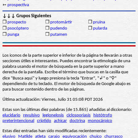
➳
prospectiva
↓↓↓ Grupos Siguientes
❒
prospecto
❒
protomártir
❒
pruina
❒
psocóptero
❒
pudendo
❒
pularda
❒
punga
❒
putamen
Los iconos de la parte superior e inferior de la página te llevarán a otras
secciones útiles e interesantes. Puedes encontrar la etimología de una
palabra usando el motor de búsqueda en la parte superior a mano
derecha de la pantalla. Escribe el término que buscas en la casilla que
dice “Busca aquí” y luego presiona la tecla "Entrar", "↲" o "⚲"
dependiendo de tu teclado. El motor de búsqueda de Google abajo es
para buscar contenido dentro de las páginas.
Última actualización: Viernes, Julio 31 05:08 PDT 2026
Estas son las últimas diez palabras (de 15.865) añadidas al diccionario:
elucidario
revulsivo
legionelosis
ciclosporiasis
histótrofo
preterintencional
críptido
achicar
doctrina
monocárpico
Estas diez entradas han sido modificadas recientemente:
elusivo
Matilde
atleta
carajo
equivocación
chuico
churrasco