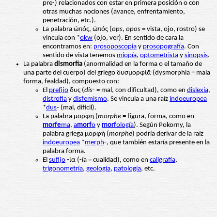
pre-) relacionados con estar en primera posición o con
otras muchas nociones (avance, enfrentamiento,
penetración, etc.).
La palabra ὠπός, ὠπός (
ops
,
opos
= vista, ojo, rostro) se
vincula con *
okw
(ojo, ver). En sentido de cara la
encontramos en:
prosoposcopia
y
prosopografía
. Con
sentido de vista tenemos
miopía
,
optometrista
y
sinopsis
.
La palabra
dismorfia
(anormalidad en la forma o el tamaño de
una parte del cuerpo) del griego δυσμορφίᾱ (dysmorphia = mala
forma, fealdad), compuesto con:
El
prefijo
δυς (
dis
- = mal, con dificultad), como en
dislexia
,
distrofia
y
disfemismo
. Se vincula a una raíz
indoeuropea
*
dus
- (mal, difícil).
La palabra μορφη (
morphe
= figura, forma, como en
morfe
ma
,
a
morf
o
y
morf
ología
). Según Pokorny, la
palabra griega μορφή (
morphe
) podría derivar de la raíz
indoeuropea
*
merph
-, que también estaría presente en la
palabra forma.
El
sufijo
-ία (-ía = cualidad), como en
caligrafía
,
trigonometría
,
geología
,
patología
, etc.