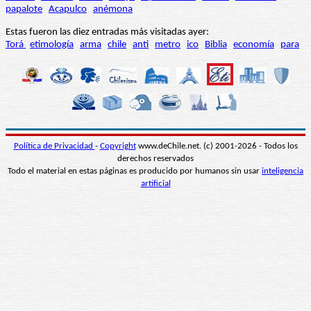
papalote
Acapulco
anémona
Estas fueron las diez entradas más visitadas ayer:
Torá
etimología
arma
chile
anti
metro
ico
Biblia
economía
para
Política de Privacidad
-
Copyright
www.deChile.net. (c) 2001-2026 - Todos los
derechos reservados
Todo el material en estas páginas es producido por humanos sin usar
inteligencia
artificial