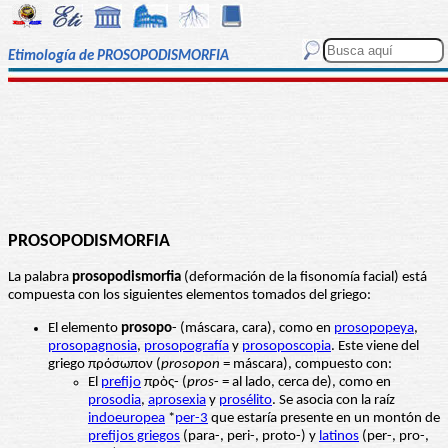
Etimología de PROSOPODISMORFIA
PROSOPODISMORFIA
La palabra
prosopodismorfia
(deformación de la fisonomía facial) está
compuesta con los siguientes elementos tomados del griego:
El elemento
prosopo
- (máscara, cara), como en
prosopopeya
,
prosopagnosia
,
prosopografía
y
prosoposcopia
. Este viene del
griego πρόσωπον (
prosopon
= máscara), compuesto con:
El
prefijo
πρὸς- (
pros
- = al lado, cerca de), como en
prosodia
,
aprosexia
y
prosélit
o
. Se asocia con la raíz
indoeuropea
*
per-3
que estaría presente en un montón de
prefijos griegos
(para-, peri-, proto-) y
latinos
(per-, pro-,