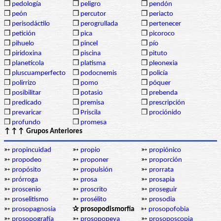
❒
pedología
❒
peligro
❒
pendón
❒
peón
❒
percutor
❒
periacto
❒
perisodáctilo
❒
perogrullada
❒
pertenecer
❒
petición
❒
pica
❒
picoroco
❒
pihuelo
❒
pincel
❒
pío
❒
piridoxina
❒
piscina
❒
pituto
❒
planetícola
❒
platisma
❒
pleonexia
❒
pluscuamperfecto
❒
podocnemis
❒
policía
❒
polirrizo
❒
pomo
❒
póquer
❒
posibilitar
❒
potasio
❒
prebenda
❒
predicado
❒
premisa
❒
prescripción
❒
prevaricar
❒
Priscila
❒
prociónido
❒
profundo
❒
promesa
↑↑↑ Grupos Anteriores
➳
propincuidad
➳
propio
➳
propiónico
➳
propodeo
➳
proponer
➳
proporción
➳
propósito
➳
propulsión
➳
prorrata
➳
prórroga
➳
prosa
➳
prosapia
➳
proscenio
➳
proscrito
➳
proseguir
➳
proselitismo
➳
prosélito
➳
prosodia
➳
prosopagnosia
✰ prosopodismorfia
➳
prosopofobia
➳
prosopografía
➳
prosopopeya
➳
prosoposcopia