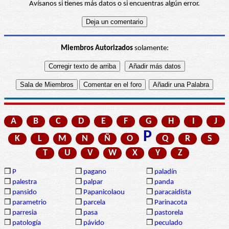
Avísanos si tienes más datos o si encuentras algún error.
Miembros Autorizados
solamente:
A
B
C
D
E
F
G
H
I
J
P
K
L
M
N
Ñ
O
Q
R
S
T
U
V
W
X
Y
Z
❒
P
❒
pagano
❒
paladín
❒
palestra
❒
palpar
❒
panda
❒
pansido
❒
Papanicolaou
❒
paracaidista
❒
parametrio
❒
parcela
❒
Parinacota
❒
parresia
❒
pasa
❒
pastorela
❒
patología
❒
pávido
❒
peculado