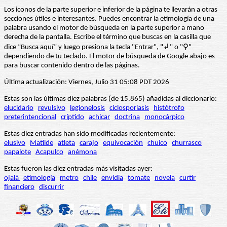
Los iconos de la parte superior e inferior de la página te llevarán a otras
secciones útiles e interesantes. Puedes encontrar la etimología de una
palabra usando el motor de búsqueda en la parte superior a mano
derecha de la pantalla. Escribe el término que buscas en la casilla que
dice “Busca aquí” y luego presiona la tecla "Entrar", "↲" o "⚲"
dependiendo de tu teclado. El motor de búsqueda de Google abajo es
para buscar contenido dentro de las páginas.
Última actualización: Viernes, Julio 31 05:08 PDT 2026
Estas son las últimas diez palabras (de 15.865) añadidas al diccionario:
elucidario
revulsivo
legionelosis
ciclosporiasis
histótrofo
preterintencional
críptido
achicar
doctrina
monocárpico
Estas diez entradas han sido modificadas recientemente:
elusivo
Matilde
atleta
carajo
equivocación
chuico
churrasco
papalote
Acapulco
anémona
Estas fueron las diez entradas más visitadas ayer:
ojalá
etimología
metro
chile
envidia
tomate
novela
curtir
financiero
discurrir