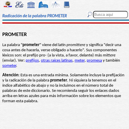
Radicación de la palabra PROMETER
PROMETER
La palabra "
prometer
" viene del latín
promittere
y significa "decir una
cosa antes de hacerla, verse obligado a hacerlo". Sus componentes
léxicos son: el prefijo pro- (a la vista, a favor, delante) más
mittere
(enviar). Ver:
prefijos
,
otras raíces latinas
,
meter
,
promesa
y también
someter
.
Atención
: Esta es una entrada mínima. Solamente incluye la prefijación
y la radicación de la palabra
prometer
. Ni siquiera la tenemos en el
índice alfabético de abajo y no la incluimos en el número total de
palabras de este diccionario. Se recomienda seguir los enlaces dados
arriba en letras azules para más información sobre los elementos que
forman esta palabra.