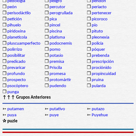
❒
pedología
❒
peligro
❒
pendón
❒
peón
❒
percutor
❒
periacto
❒
perisodáctilo
❒
perogrullada
❒
pertenecer
❒
petición
❒
pica
❒
picoroco
❒
pihuelo
❒
pincel
❒
pío
❒
piridoxina
❒
piscina
❒
pituto
❒
planetícola
❒
platisma
❒
pleonexia
❒
pluscuamperfecto
❒
podocnemis
❒
policía
❒
polirrizo
❒
pomo
❒
póquer
❒
posibilitar
❒
potasio
❒
prebenda
❒
predicado
❒
premisa
❒
prescripción
❒
prevaricar
❒
Priscila
❒
prociónido
❒
profundo
❒
promesa
❒
propincuidad
❒
prospecto
❒
protomártir
❒
pruina
❒
psocóptero
❒
pudendo
❒
pularda
❒
punga
↑↑↑ Grupos Anteriores
➳
putamen
➳
putativo
➳
putazo
➳
puya
➳
puye
➳
Puyehue
✰ puzle