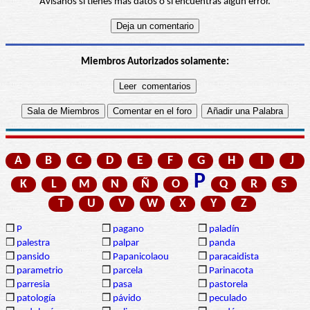
Avísanos si tienes más datos o si encuentras algún error.
Miembros Autorizados solamente:
A
B
C
D
E
F
G
H
I
J
P
K
L
M
N
Ñ
O
Q
R
S
T
U
V
W
X
Y
Z
❒
P
❒
pagano
❒
paladín
❒
palestra
❒
palpar
❒
panda
❒
pansido
❒
Papanicolaou
❒
paracaidista
❒
parametrio
❒
parcela
❒
Parinacota
❒
parresia
❒
pasa
❒
pastorela
❒
patología
❒
pávido
❒
peculado