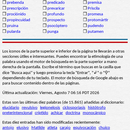
❒
prebenda
❒
predicado
❒
premisa
❒
prescripción
❒
prevaricar
❒
Priscila
❒
prociónido
❒
profundo
❒
promesa
❒
propincuidad
❒
prospecto
❒
protomártir
❒
pruina
❒
psocóptero
❒
pudendo
❒
pularda
❒
punga
❒
putamen
Los iconos de la parte superior e inferior de la página te llevarán a otras
secciones útiles e interesantes. Puedes encontrar la etimología de una
palabra usando el motor de búsqueda en la parte superior a mano
derecha de la pantalla. Escribe el término que buscas en la casilla que
dice “Busca aquí” y luego presiona la tecla "Entrar", "↲" o "⚲"
dependiendo de tu teclado. El motor de búsqueda de Google abajo es
para buscar contenido dentro de las páginas.
Última actualización: Viernes, Agosto 7 06:16 PDT 2026
Estas son las últimas diez palabras (de 15.865) añadidas al diccionario:
elucidario
revulsivo
legionelosis
ciclosporiasis
histótrofo
preterintencional
críptido
achicar
doctrina
monocárpico
Estas diez entradas han sido modificadas recientemente:
antojo
elusivo
Matilde
atleta
carajo
equivocación
chuico