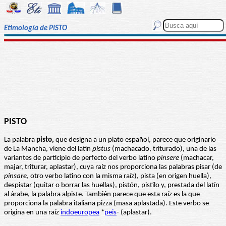
Etimología de PISTO
PISTO
La palabra
pisto,
que designa a un plato español, parece que originario
de La Mancha, viene del latín
pistus
(machacado, triturado), una de las
variantes de participio de perfecto del verbo latino
pinsere
(machacar,
majar, triturar, aplastar), cuya raíz nos proporciona las palabras pisar (de
pinsare
, otro verbo latino con la misma raíz), pista (en origen huella),
despistar (quitar o borrar las huellas), pistón, pistilo y, prestada del latín
al árabe, la palabra alpiste. También parece que esta raíz es la que
proporciona la palabra italiana pizza (masa aplastada). Este verbo se
origina en una raíz
indoeuropea
*
peis
- (aplastar).