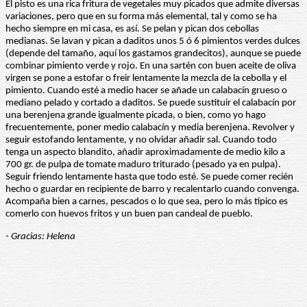
El pisto es una rica fritura de vegetales muy picados que admite diversas
variaciones, pero que en su forma más elemental, tal y como se ha
hecho siempre en mi casa, es así. Se pelan y pican dos cebollas
medianas. Se lavan y pican a daditos unos 5 ó 6 pimientos verdes dulces
(depende del tamaño, aquí los gastamos grandecitos), aunque se puede
combinar pimiento verde y rojo. En una sartén con buen aceite de oliva
virgen se pone a estofar o freir lentamente la mezcla de la cebolla y el
pimiento. Cuando esté a medio hacer se añade un calabacín grueso o
mediano pelado y cortado a daditos. Se puede sustituir el calabacín por
una berenjena grande igualmente picada, o bien, como yo hago
frecuentemente, poner medio calabacín y media berenjena. Revolver y
seguir estofando lentamente, y no olvidar añadir sal. Cuando todo
tenga un aspecto blandito, añadir aproximadamente de medio kilo a
700 gr. de pulpa de tomate maduro triturado (pesado ya en pulpa).
Seguir friendo lentamente hasta que todo esté. Se puede comer recién
hecho o guardar en recipiente de barro y recalentarlo cuando convenga.
Acompaña bien a carnes, pescados o lo que sea, pero lo más típico es
comerlo con huevos fritos y un buen pan candeal de pueblo.
- Gracias: Helena