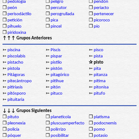
❒
pedología
❒
peligro
❒
pendón
❒
peón
❒
percutor
❒
periacto
❒
perisodáctilo
❒
perogrullada
❒
pertenecer
❒
petición
❒
pica
❒
picoroco
❒
pihuelo
❒
pincel
❒
pío
❒
piridoxina
↑↑↑ Grupos Anteriores
➳
piscina
➳
Piscis
➳
pisco
➳
piscolabis
➳
pispar
➳
pista
➳
pistacho
➳
pistilo
✰ pisto
➳
pistola
➳
pistón
➳
pita
➳
Pitágoras
➳
pitagórico
➳
pitanza
➳
pitecántropo
➳
pitihue
➳
pítima
➳
pitiriasis
➳
pitón
➳
pitonisa
➳
pitósporo
➳
pituco
➳
pitufo
➳
pituitaria
↓↓↓ Grupos Siguientes
❒
pituto
❒
planetícola
❒
platisma
❒
pleonexia
❒
pluscuamperfecto
❒
podocnemis
❒
policía
❒
polirrizo
❒
pomo
❒
póquer
❒
posibilitar
❒
potasio