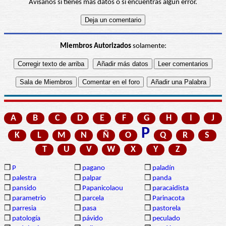
Avísanos si tienes más datos o si encuentras algún error.
Miembros Autorizados
solamente:
A
B
C
D
E
F
G
H
I
J
P
K
L
M
N
Ñ
O
Q
R
S
T
U
V
W
X
Y
Z
❒
P
❒
pagano
❒
paladín
❒
palestra
❒
palpar
❒
panda
❒
pansido
❒
Papanicolaou
❒
paracaidista
❒
parametrio
❒
parcela
❒
Parinacota
❒
parresia
❒
pasa
❒
pastorela
❒
patología
❒
pávido
❒
peculado