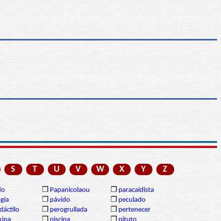
S
T
U
V
W
X
Y
Z
do
❒
Papanicolaou
❒
paracaidista
gía
❒
pávido
❒
peculado
dáctilo
❒
perogrullada
❒
pertenecer
xina
❒
piscina
❒
pituto