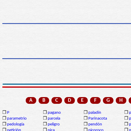
A
B
C
D
E
F
G
H
❒
P
❒
pagano
❒
paladín
❒
p
❒
parametrio
❒
parcela
❒
Parinacota
❒
p
❒
pedología
❒
peligro
❒
pendón
❒
❒
petición
❒
pica
❒
picoroco
❒
p