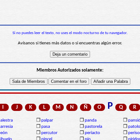
Si no puedes leer el texto, no uses el modo nocturno de tu navegador.
Avísanos si tienes más datos o si encuentras algún error.
Miembros Autorizados solamente:
P
I
J
K
L
M
N
Ñ
O
Q
R
alestra
❒
palpar
❒
panda
❒
pansi
arresia
❒
pasa
❒
pastorela
❒
patolo
peón
❒
percutor
❒
periacto
❒
periso
ihuelo
❒
pincel
❒
pío
❒
pirido