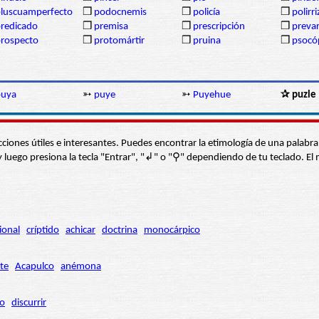
luscuamperfecto
❒
podocnemis
❒
policía
❒
polirr
redicado
❒
premisa
❒
prescripción
❒
prevar
rospecto
❒
protomártir
❒
pruina
❒
psocó
puya
➳
puye
➳
Puyehue
✰ puzle
s secciones útiles e interesantes. Puedes encontrar la etimología de una pal
í” y luego presiona la tecla "Entrar", "↲" o "⚲" dependiendo de tu teclado.
ional
críptido
achicar
doctrina
monocárpico
te
Acapulco
anémona
ro
discurrir