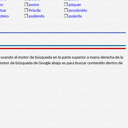
izo
❒
pomo
❒
póquer
icar
❒
Priscila
❒
prociónido
ptero
❒
pudendo
❒
pularda
abra usando el motor de búsqueda en la parte superior a mano derecha de la
 El motor de búsqueda de Google abajo es para buscar contenido dentro de