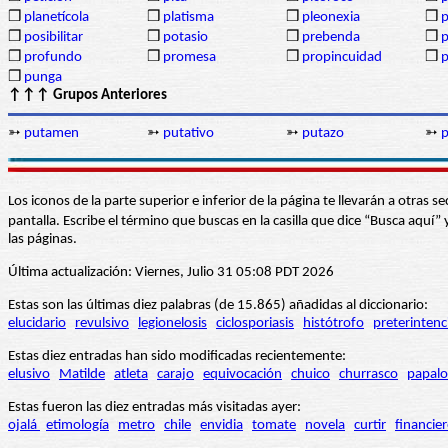
❒
planetícola
❒
platisma
❒
pleonexia
❒
p
❒
posibilitar
❒
potasio
❒
prebenda
❒
p
❒
profundo
❒
promesa
❒
propincuidad
❒
p
❒
punga
↑↑↑ Grupos Anteriores
➳
putamen
➳
putativo
➳
putazo
➳
Los iconos de la parte superior e inferior de la página te llevarán a otra
pantalla. Escribe el término que buscas en la casilla que dice “Busca aqu
las páginas.
Última actualización: Viernes, Julio 31 05:08 PDT 2026
Estas son las últimas diez palabras (de 15.865) añadidas al diccionario:
elucidario
revulsivo
legionelosis
ciclosporiasis
histótrofo
preterintenc
Estas diez entradas han sido modificadas recientemente:
elusivo
Matilde
atleta
carajo
equivocación
chuico
churrasco
papalo
Estas fueron las diez entradas más visitadas ayer:
ojalá
etimología
metro
chile
envidia
tomate
novela
curtir
financie