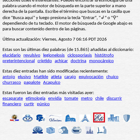
secciones útiles e interesantes. Puedes encontrar la etimología de una
palabra usando el motor de búsqueda en la parte superior a mano
derecha de la pantalla. Escribe el término que buscas en la casilla que
dice “Busca aquí” y luego presiona la tecla "Entrar", "↲" o "⚲"
dependiendo de tu teclado. El motor de búsqueda de Google abajo es
para buscar contenido dentro de las páginas.
Última actualización: Viernes, Agosto 7 06:16 PDT 2026
Estas son las últimas diez palabras (de 15.865) añadidas al diccionario:
elucidario
revulsivo
legionelosis
ciclosporiasis
histótrofo
preterintencional
críptido
achicar
doctrina
monocárpico
Estas diez entradas han sido modificadas recientemente:
antojo
elusivo
Matilde
atleta
carajo
equivocación
chuico
churrasco
papalote
Acapulco
Estas fueron las diez entradas más visitadas ayer:
escaparate
etimología
envidia
tomate
metro
chile
discurrir
financiero
curtir
púnico