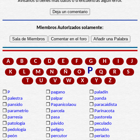
Avísanos si tienes más datos o si encuentras algún error.
Miembros Autorizados solamente:
A
B
C
D
E
F
G
H
I
J
P
K
L
M
N
Ñ
O
Q
R
S
T
U
V
W
X
Y
Z
❒
P
❒
pagano
❒
paladín
❒
palestra
❒
palpar
❒
panda
❒
pansido
❒
Papanicolaou
❒
paracaidista
❒
parametrio
❒
parcela
❒
Parinacota
❒
parresia
❒
pasa
❒
pastorela
❒
patología
❒
pávido
❒
peculado
❒
pedología
❒
peligro
❒
pendón
❒
peón
❒
percutor
❒
periacto