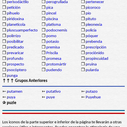
❒
perisodáctilo
❒
perogrullada
❒
pertenecer
❒
petición
❒
pica
❒
picoroco
❒
pihuelo
❒
pincel
❒
pío
❒
piridoxina
❒
piscina
❒
pituto
❒
planetícola
❒
platisma
❒
pleonexia
❒
pluscuamperfecto
❒
podocnemis
❒
policía
❒
polirrizo
❒
pomo
❒
póquer
❒
posibilitar
❒
potasio
❒
prebenda
❒
predicado
❒
premisa
❒
prescripción
❒
prevaricar
❒
Priscila
❒
prociónido
❒
profundo
❒
promesa
❒
propincuidad
❒
prospecto
❒
protomártir
❒
pruina
❒
psocóptero
❒
pudendo
❒
pularda
❒
punga
↑↑↑ Grupos Anteriores
➳
putamen
➳
putativo
➳
putazo
➳
puya
➳
puye
➳
Puyehue
✰ puzle
Los iconos de la parte superior e inferior de la página te llevarán a otras