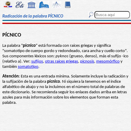
Radicación de la palabra PÍCNICO
PÍCNICO
La palabra "
pícnico
" está formada con raíces griegas y significa
"somatotipo de cuerpo gordo y redondeado, cara ancha y cuello corto".
Sus componentes léxicos son:
pyknos
(grueso, denso), más el sufijo -ico
(relativo a). Ver:
sufijos
,
otras raíces griegas
,
picnosis
,
mesomórfico
y
también
somatotipo
.
Atención
: Esta es una entrada mínima. Solamente incluye la radicación y
la sufijación de la palabra
pícnico
. Ni siquiera la tenemos en el índice
alfabético de abajo y no la incluimos en el número total de palabras de
este diccionario. Se recomienda seguir los enlaces dados arriba en letras
azules para más información sobre los elementos que forman esta
palabra.