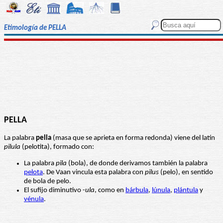
Etimología de PELLA
PELLA
La palabra
pella
(masa que se aprieta en forma redonda) viene del latín
pilula
(pelotita), formado con:
La palabra
pila
(bola), de donde derivamos también la palabra
pelota
. De Vaan vincula esta palabra con
pilus
(pelo), en sentido
de bola de pelo.
El sufijo diminutivo -
ula
, como en
bárbula
,
lúnula
,
plántula
y
vénula
.