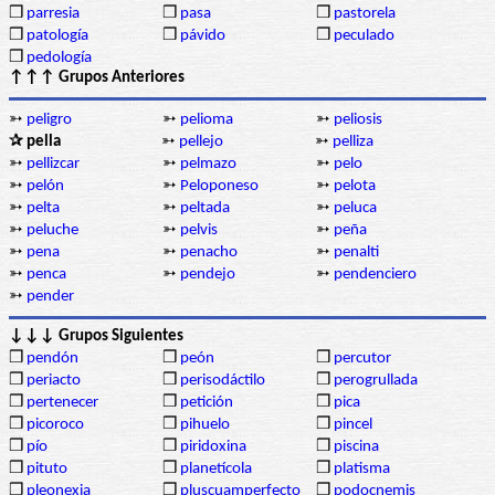
❒
parresia
❒
pasa
❒
pastorela
❒
patología
❒
pávido
❒
peculado
❒
pedología
↑↑↑ Grupos Anteriores
➳
peligro
➳
pelioma
➳
peliosis
✰ pella
➳
pellejo
➳
pelliza
➳
pellizcar
➳
pelmazo
➳
pelo
➳
pelón
➳
Peloponeso
➳
pelota
➳
pelta
➳
peltada
➳
peluca
➳
peluche
➳
pelvis
➳
peña
➳
pena
➳
penacho
➳
penalti
➳
penca
➳
pendejo
➳
pendenciero
➳
pender
↓↓↓ Grupos Siguientes
❒
pendón
❒
peón
❒
percutor
❒
periacto
❒
perisodáctilo
❒
perogrullada
❒
pertenecer
❒
petición
❒
pica
❒
picoroco
❒
pihuelo
❒
pincel
❒
pío
❒
piridoxina
❒
piscina
❒
pituto
❒
planetícola
❒
platisma
❒
pleonexia
❒
pluscuamperfecto
❒
podocnemis