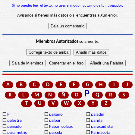
Si no puedes leer el texto, no uses el modo nocturno de tu navegador.
Avísanos si tienes más datos o si encuentras algún error.
Miembros Autorizados
solamente:
A
B
C
D
E
F
G
H
I
J
P
K
L
M
N
Ñ
O
Q
R
S
T
U
V
W
X
Y
Z
❒
P
❒
pagano
❒
paladín
❒
palestra
❒
palpar
❒
panda
❒
pansido
❒
Papanicolaou
❒
paracaidista
❒
parametrio
❒
parcela
❒
Parinacota