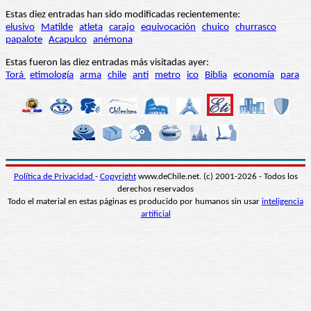
Estas diez entradas han sido modificadas recientemente:
elusivo
Matilde
atleta
carajo
equivocación
chuico
churrasco
papalote
Acapulco
anémona
Estas fueron las diez entradas más visitadas ayer:
Torá
etimología
arma
chile
anti
metro
ico
Biblia
economía
para
Política de Privacidad
-
Copyright
www.deChile.net. (c) 2001-2026 - Todos los
derechos reservados
Todo el material en estas páginas es producido por humanos sin usar
inteligencia
artificial