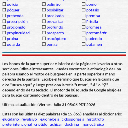
❒
policía
❒
polirrizo
❒
pomo
❒
póquer
❒
posibilitar
❒
potasio
❒
prebenda
❒
predicado
❒
premisa
❒
prescripción
❒
prevaricar
❒
Priscila
❒
prociónido
❒
profundo
❒
promesa
❒
propincuidad
❒
prospecto
❒
protomártir
❒
pruina
❒
psocóptero
❒
pudendo
❒
pularda
❒
punga
❒
putamen
Los iconos de la parte superior e inferior de la página te llevarán a otras
secciones útiles e interesantes. Puedes encontrar la etimología de una
palabra usando el motor de búsqueda en la parte superior a mano
derecha de la pantalla. Escribe el término que buscas en la casilla que
dice “Busca aquí” y luego presiona la tecla "Entrar", "↲" o "⚲"
dependiendo de tu teclado. El motor de búsqueda de Google abajo es
para buscar contenido dentro de las páginas.
Última actualización: Viernes, Julio 31 05:08 PDT 2026
Estas son las últimas diez palabras (de 15.865) añadidas al diccionario:
elucidario
revulsivo
legionelosis
ciclosporiasis
histótrofo
preterintencional
críptido
achicar
doctrina
monocárpico