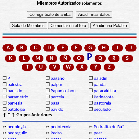
Miembros Autorizados
solamente:
A
B
C
D
E
F
G
H
I
J
P
K
L
M
N
Ñ
O
Q
R
S
T
U
V
W
X
Y
Z
❒
P
❒
pagano
❒
paladín
❒
palestra
❒
palpar
❒
panda
❒
pansido
❒
Papanicolaou
❒
paracaidista
❒
parametrio
❒
parcela
❒
Parinacota
❒
parresia
❒
pasa
❒
pastorela
❒
patología
❒
pávido
❒
peculado
↑↑↑ Grupos Anteriores
➳
pedología
➳
pedotecnia
➳
Pedrafita de Ba*
➳
pedregullo
➳
Pedro
➳
peer