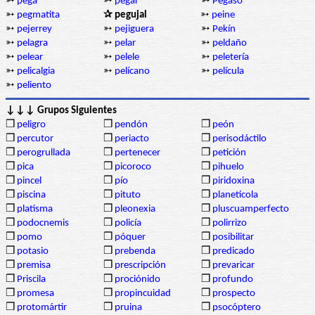
➳
pega
➳
pegar
➳
Pegaso
➳
pegmatita
✰ pegujal
➳
peine
➳
pejerrey
➳
pejiguera
➳
Pekín
➳
pelagra
➳
pelar
➳
peldaño
➳
pelear
➳
pelele
➳
peletería
➳
pelicalgia
➳
pelícano
➳
película
➳
peliento
↓↓↓ Grupos Siguientes
❒
peligro
❒
pendón
❒
peón
❒
percutor
❒
periacto
❒
perisodáctilo
❒
perogrullada
❒
pertenecer
❒
petición
❒
pica
❒
picoroco
❒
pihuelo
❒
pincel
❒
pío
❒
piridoxina
❒
piscina
❒
pituto
❒
planetícola
❒
platisma
❒
pleonexia
❒
pluscuamperfecto
❒
podocnemis
❒
policía
❒
polirrizo
❒
pomo
❒
póquer
❒
posibilitar
❒
potasio
❒
prebenda
❒
predicado
❒
premisa
❒
prescripción
❒
prevaricar
❒
Priscila
❒
prociónido
❒
profundo
❒
promesa
❒
propincuidad
❒
prospecto
❒
protomártir
❒
pruina
❒
psocóptero