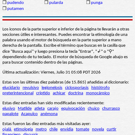
❒
pudendo
❒
pularda
❒
punga
❒
putamen
Los iconos de la parte superior e inferior de la página te llevarán a otras
secciones útiles e interesantes. Puedes encontrar la etimología de una
palabra usando el motor de búsqueda en la parte superior a mano
derecha de la pantalla. Escribe el término que buscas en la casilla que
dice “Busca aquí” y luego presiona la tecla "Entrar", "↲" o "⚲"
dependiendo de tu teclado. El motor de búsqueda de Google abajo es
para buscar contenido dentro de las páginas.
Última actualización: Viernes, Julio 31 05:08 PDT 2026
Estas son las últimas diez palabras (de 15.865) añadidas al diccionario:
elucidario
revulsivo
legionelosis
ciclosporiasis
histótrofo
preterintencional
críptido
achicar
doctrina
monocárpico
Estas diez entradas han sido modificadas recientemente:
elusivo
Matilde
atleta
carajo
equivocación
chuico
churrasco
papalote
Acapulco
anémona
Estas fueron las diez entradas más visitadas ayer:
ojalá
etimología
metro
chile
envidia
tomate
novela
curtir
financiero
discurrir