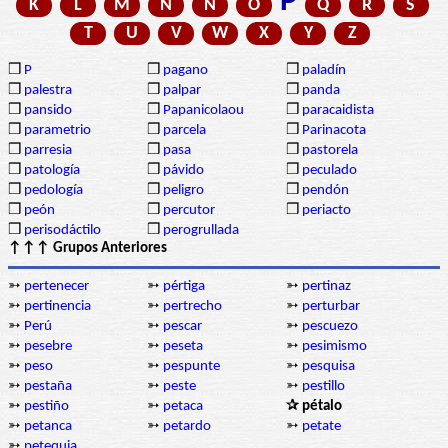
P
K
L
M
N
Ñ
O
Q
R
S
T
U
V
W
X
Y
Z
❒
P
❒
pagano
❒
paladín
❒
palestra
❒
palpar
❒
panda
❒
pansido
❒
Papanicolaou
❒
paracaidista
❒
parametrio
❒
parcela
❒
Parinacota
❒
parresia
❒
pasa
❒
pastorela
❒
patología
❒
pávido
❒
peculado
❒
pedología
❒
peligro
❒
pendón
❒
peón
❒
percutor
❒
periacto
❒
perisodáctilo
❒
perogrullada
↑↑↑ Grupos Anteriores
➳
pertenecer
➳
pértiga
➳
pertinaz
➳
pertinencia
➳
pertrecho
➳
perturbar
➳
Perú
➳
pescar
➳
pescuezo
➳
pesebre
➳
peseta
➳
pesimismo
➳
peso
➳
pespunte
➳
pesquisa
➳
pestaña
➳
peste
➳
pestillo
➳
pestiño
➳
petaca
✰ pétalo
➳
petanca
➳
petardo
➳
petate
➳
petequia