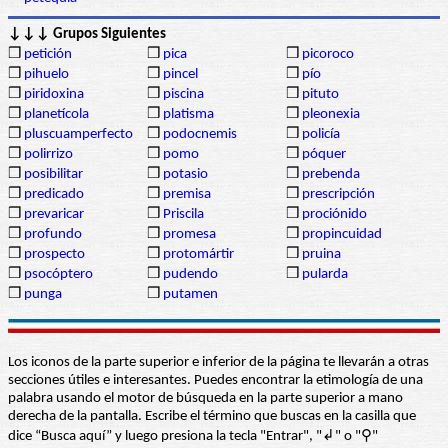
↓↓↓ Grupos Siguientes
❒
petición
❒
pica
❒
picoroco
❒
pihuelo
❒
pincel
❒
pío
❒
piridoxina
❒
piscina
❒
pituto
❒
planetícola
❒
platisma
❒
pleonexia
❒
pluscuamperfecto
❒
podocnemis
❒
policía
❒
polirrizo
❒
pomo
❒
póquer
❒
posibilitar
❒
potasio
❒
prebenda
❒
predicado
❒
premisa
❒
prescripción
❒
prevaricar
❒
Priscila
❒
prociónido
❒
profundo
❒
promesa
❒
propincuidad
❒
prospecto
❒
protomártir
❒
pruina
❒
psocóptero
❒
pudendo
❒
pularda
❒
punga
❒
putamen
Los iconos de la parte superior e inferior de la página te llevarán a otras
secciones útiles e interesantes. Puedes encontrar la etimología de una
palabra usando el motor de búsqueda en la parte superior a mano
derecha de la pantalla. Escribe el término que buscas en la casilla que
dice “Busca aquí” y luego presiona la tecla "Entrar", "↲" o "⚲"