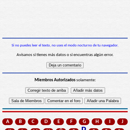
Si no puedes leer el texto, no uses el modo nocturno de tu navegador.
Avísanos si tienes más datos o si encuentras algún error.
Miembros Autorizados
solamente:
A
B
C
D
E
F
G
H
I
J