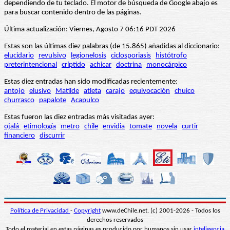
dependiendo de tu teclado. El motor de búsqueda de Google abajo es
para buscar contenido dentro de las páginas.
Última actualización: Viernes, Agosto 7 06:16 PDT 2026
Estas son las últimas diez palabras (de 15.865) añadidas al diccionario:
elucidario
revulsivo
legionelosis
ciclosporiasis
histótrofo
preterintencional
críptido
achicar
doctrina
monocárpico
Estas diez entradas han sido modificadas recientemente:
antojo
elusivo
Matilde
atleta
carajo
equivocación
chuico
churrasco
papalote
Acapulco
Estas fueron las diez entradas más visitadas ayer:
ojalá
etimología
metro
chile
envidia
tomate
novela
curtir
financiero
discurrir
Política de Privacidad
-
Copyright
www.deChile.net. (c) 2001-2026 - Todos los
derechos reservados
Todo el material en estas páginas es producido por humanos sin usar
inteligencia