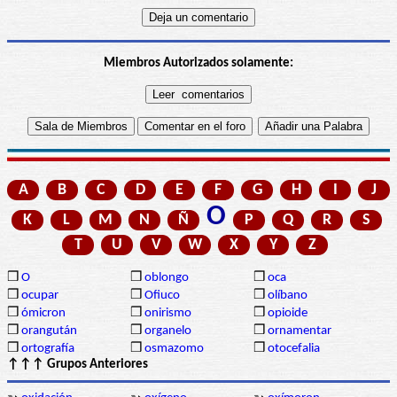
Miembros Autorizados solamente:
A
B
C
D
E
F
G
H
I
J
O
K
L
M
N
Ñ
P
Q
R
S
T
U
V
W
X
Y
Z
❒
O
❒
oblongo
❒
oca
❒
ocupar
❒
Ofiuco
❒
olíbano
❒
ómicron
❒
onirismo
❒
opioide
❒
orangután
❒
organelo
❒
ornamentar
❒
ortografía
❒
osmazomo
❒
otocefalia
↑↑↑ Grupos Anteriores