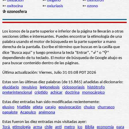
➳
oxidación
➳
oxígeno
➳
oxímoron
➳
oxitocina
➳
oxiuriasis
➳
ozono
✰ ozonosfera
Los iconos de la parte superior e inferior de la página te llevarán a otras
secciones útiles e interesantes. Puedes encontrar la etimología de una
palabra usando el motor de búsqueda en la parte superior a mano
derecha de la pantalla. Escribe el término que buscas en la casilla que
dice “Busca aquí” y luego presiona la tecla "Entrar", "↲" o "⚲"
dependiendo de tu teclado. El motor de búsqueda de Google abajo es
para buscar contenido dentro de las páginas.
Última actualización: Viernes, Julio 31 05:08 PDT 2026
Estas son las últimas diez palabras (de 15.865) añadidas al diccionario:
elucidario
revulsivo
legionelosis
ciclosporiasis
histótrofo
preterintencional
críptido
achicar
doctrina
monocárpico
Estas diez entradas han sido modificadas recientemente:
elusivo
Matilde
atleta
carajo
equivocación
chuico
churrasco
papalote
Acapulco
anémona
Estas fueron las diez entradas más visitadas ayer:
Torá
etimología
arma
chile
anti
metro
ico
Biblia
economía
para