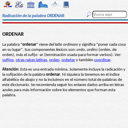
Radicación de la palabra ORDENAR
ORDENAR
La palabra "
ordenar
" viene del latín
ordinare
y significa "poner cada cosa
en su lugar". Sus componentes léxicos son:
ordo, ordins
(orden, de
orden), más el sufijo -ar (terminación usada para formar verbos). Ver:
sufijos
,
otras raíces latinas
,
orden
,
ordeñar
y también
coordinar
.
Atención
: Esta es una entrada mínima. Solamente incluye la radicación y
la sufijación de la palabra
ordenar
. Ni siquiera la tenemos en el índice
alfabético de abajo y no la incluimos en el número total de palabras de
este diccionario. Se recomienda seguir los enlaces dados arriba en letras
azules para más información sobre los elementos que forman esta
palabra.