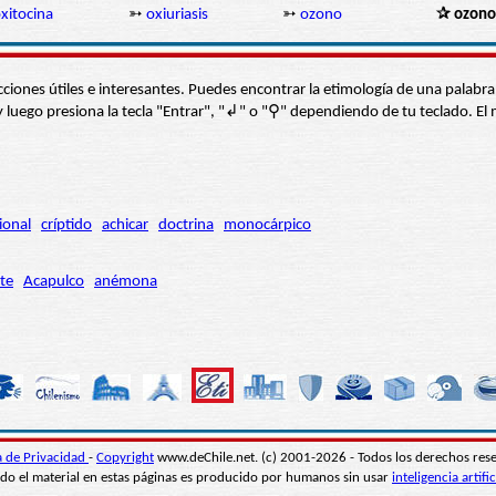
xitocina
➳
oxiuriasis
➳
ozono
✰ ozono
s secciones útiles e interesantes. Puedes encontrar la etimología de una pal
í” y luego presiona la tecla "Entrar", "↲" o "⚲" dependiendo de tu teclado.
ional
críptido
achicar
doctrina
monocárpico
te
Acapulco
anémona
ca de Privacidad
-
Copyright
www.deChile.net. (c) 2001-2026 - Todos los derechos res
do el material en estas páginas es producido por humanos sin usar
inteligencia artific