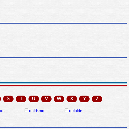
S
T
U
V
W
X
Y
Z
on
❒
onirismo
❒
opioide