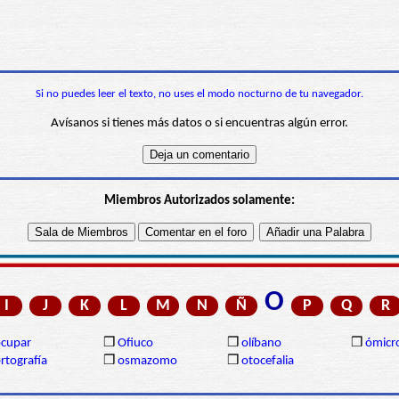
Si no puedes leer el texto, no uses el modo nocturno de tu navegador.
Avísanos si tienes más datos o si encuentras algún error.
Miembros Autorizados solamente:
O
I
J
K
L
M
N
Ñ
P
Q
R
cupar
❒
Ofiuco
❒
olíbano
❒
ómicr
rtografía
❒
osmazomo
❒
otocefalia