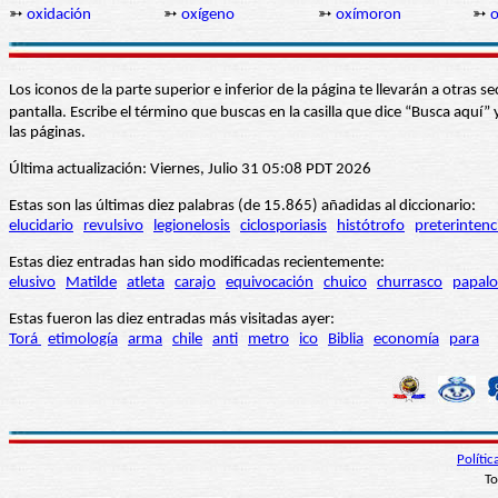
➳
oxidación
➳
oxígeno
➳
oxímoron
➳
o
Los iconos de la parte superior e inferior de la página te llevarán a otra
pantalla. Escribe el término que buscas en la casilla que dice “Busca aqu
las páginas.
Última actualización: Viernes, Julio 31 05:08 PDT 2026
Estas son las últimas diez palabras (de 15.865) añadidas al diccionario:
elucidario
revulsivo
legionelosis
ciclosporiasis
histótrofo
preterintenc
Estas diez entradas han sido modificadas recientemente:
elusivo
Matilde
atleta
carajo
equivocación
chuico
churrasco
papalo
Estas fueron las diez entradas más visitadas ayer:
Torá
etimología
arma
chile
anti
metro
ico
Biblia
economía
para
Políti
To