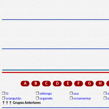
A
B
C
D
E
F
G
H
❒
O
❒
oblongo
❒
oca
❒
o
❒
orangután
❒
organelo
❒
ornamentar
❒
o
↑↑↑ Grupos Anteriores