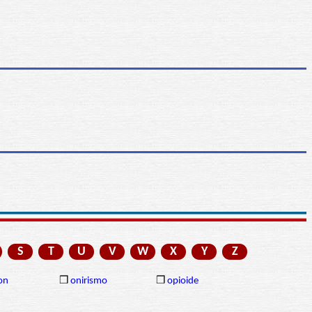
S
T
U
V
W
X
Y
Z
on
❒
onirismo
❒
opioide