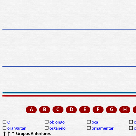
A
B
C
D
E
F
G
H
❒
O
❒
oblongo
❒
oca
❒
o
❒
orangután
❒
organelo
❒
ornamentar
❒
o
↑↑↑ Grupos Anteriores