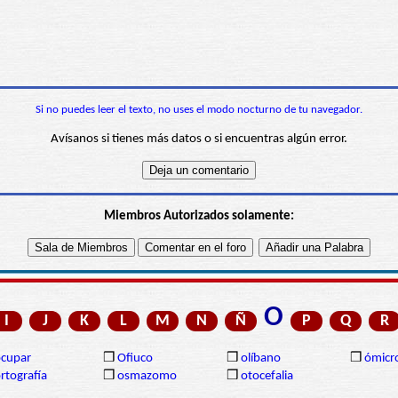
Si no puedes leer el texto, no uses el modo nocturno de tu navegador.
Avísanos si tienes más datos o si encuentras algún error.
Miembros Autorizados solamente:
O
I
J
K
L
M
N
Ñ
P
Q
R
cupar
❒
Ofiuco
❒
olíbano
❒
ómicr
rtografía
❒
osmazomo
❒
otocefalia