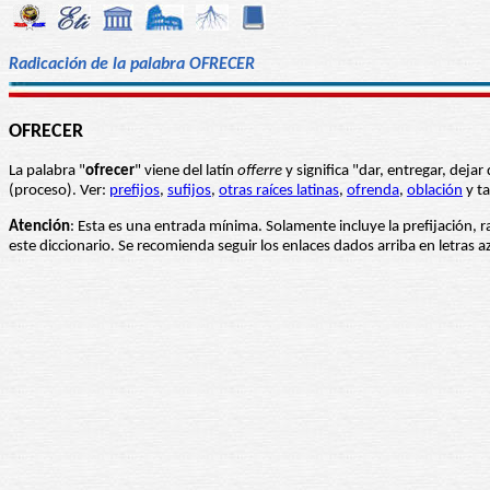
Radicación de la palabra OFRECER
OFRECER
La palabra "
ofrecer
" viene del latín
offerre
y significa "dar, entregar, deja
(proceso). Ver:
prefijos
,
sufijos
,
otras raíces latinas
,
ofrenda
,
oblación
y t
Atención
: Esta es una entrada mínima. Solamente incluye la prefijación, r
este diccionario. Se recomienda seguir los enlaces dados arriba en letras