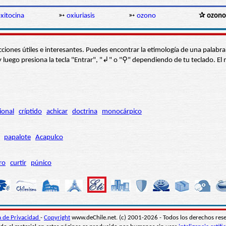
xitocina
➳
oxiuriasis
➳
ozono
✰ ozono
s secciones útiles e interesantes. Puedes encontrar la etimología de una pal
í” y luego presiona la tecla "Entrar", "↲" o "⚲" dependiendo de tu teclado.
ional
críptido
achicar
doctrina
monocárpico
papalote
Acapulco
ro
curtir
púnico
ca de Privacidad
-
Copyright
www.deChile.net. (c) 2001-2026 - Todos los derechos res