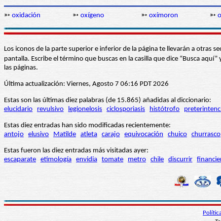
➳
oxidación
➳
oxígeno
➳
oxímoron
➳
o
Los iconos de la parte superior e inferior de la página te llevarán a otra
pantalla. Escribe el término que buscas en la casilla que dice “Busca aqu
las páginas.
Última actualización: Viernes, Agosto 7 06:16 PDT 2026
Estas son las últimas diez palabras (de 15.865) añadidas al diccionario:
elucidario
revulsivo
legionelosis
ciclosporiasis
histótrofo
preterintenc
Estas diez entradas han sido modificadas recientemente:
antojo
elusivo
Matilde
atleta
carajo
equivocación
chuico
churrasco
Estas fueron las diez entradas más visitadas ayer:
escaparate
etimología
envidia
tomate
metro
chile
discurrir
financie
Políti