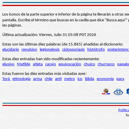
Los iconos de la parte superior e inferior de la página te llevarán a otra
pantalla. Escribe el término que buscas en la casilla que dice “Busca aqu
las páginas.
Última actualización: Viernes, Julio 31 05:08 PDT 2026
Estas son las últimas diez palabras (de 15.865) añadidas al diccionario:
elucidario
revulsivo
legionelosis
ciclosporiasis
histótrofo
preterintenc
Estas diez entradas han sido modificadas recientemente:
elusivo
Matilde
atleta
carajo
equivocación
chuico
churrasco
papalo
Estas fueron las diez entradas más visitadas ayer:
Torá
etimología
arma
chile
anti
metro
ico
Biblia
economía
para
Políti
To