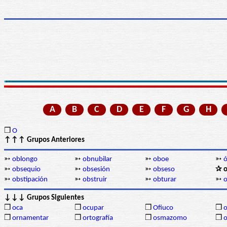
A
B
C
D
E
F
G
H
❒
O
↑↑↑ Grupos Anteriores
➳
oblongo
➳
obnubilar
➳
oboe
➳
ó
➳
obsequio
➳
obsesión
➳
obseso
✰ o
➳
obstipación
➳
obstruir
➳
obturar
➳
o
↓↓↓ Grupos Siguientes
❒
oca
❒
ocupar
❒
Ofiuco
❒
o
❒
ornamentar
❒
ortografía
❒
osmazomo
❒
o