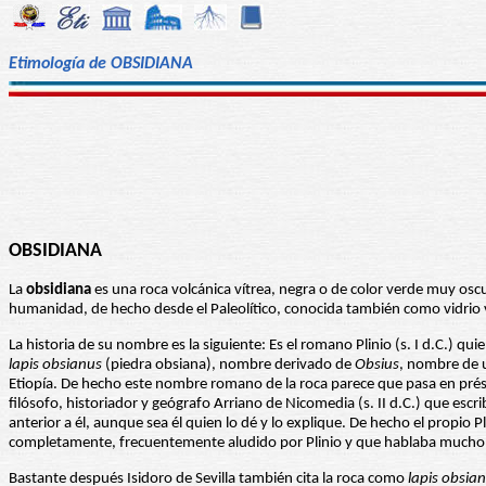
Etimología de OBSIDIANA
OBSIDIANA
La
obsidiana
es una roca volcánica vítrea, negra o de color verde muy osc
humanidad, de hecho desde el Paleolítico, conocida también como vidrio 
La historia de su nombre es la siguiente: Es el romano Plinio (s. I d.C.) q
lapis obsianus
(piedra obsiana), nombre derivado de
Obsius
, nombre de u
Etiopía. De hecho este nombre romano de la roca parece que pasa en prést
filósofo, historiador y geógrafo Arriano de Nicomedia (s. II d.C.) que esc
anterior a él, aunque sea él quien lo dé y lo explique. De hecho el propio Pl
completamente, frecuentemente aludido por Plinio y que hablaba mucho sobr
Bastante después Isidoro de Sevilla también cita la roca como
lapis obsia