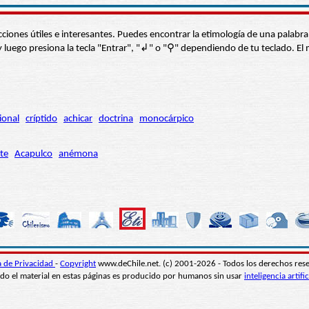
s secciones útiles e interesantes. Puedes encontrar la etimología de una pal
í” y luego presiona la tecla "Entrar", "↲" o "⚲" dependiendo de tu teclado.
ional
críptido
achicar
doctrina
monocárpico
te
Acapulco
anémona
ca de Privacidad
-
Copyright
www.deChile.net. (c) 2001-2026 - Todos los derechos res
do el material en estas páginas es producido por humanos sin usar
inteligencia artific