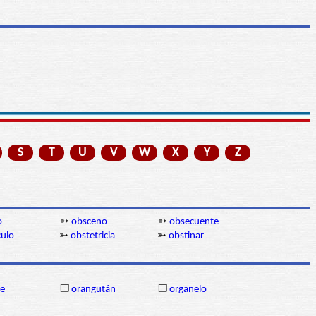
S
T
U
V
W
X
Y
Z
o
➳
obsceno
➳
obsecuente
culo
➳
obstetricia
➳
obstinar
de
❒
orangután
❒
organelo