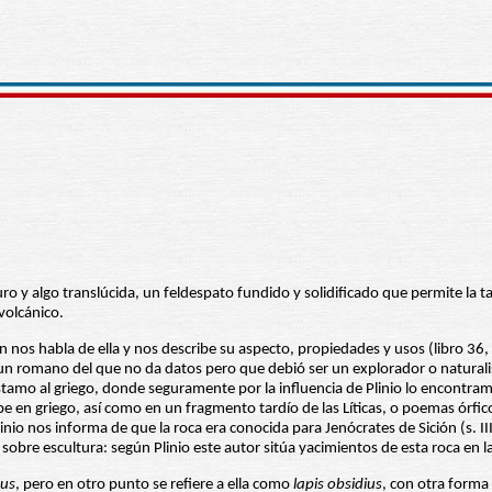
uro y algo translúcida, un feldespato fundido y solidificado que permite la
volcánico.
uien nos habla de ella y nos describe su aspecto, propiedades y usos (libro 
n romano del que no da datos pero que debió ser un explorador o naturalis
amo al griego, donde seguramente por la influencia de Plinio lo encontram
ribe en griego, así como en un fragmento tardío de las Líticas, o poemas ór
inio nos informa de que la roca era conocida para Jenócrates de Sición (s. III 
e escultura: según Plinio este autor sitúa yacimientos de esta roca en la I
nus
, pero en otro punto se refiere a ella como
lapis obsidius
, con otra forma