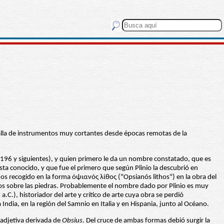
 talla de instrumentos muy cortantes desde épocas remotas de la
36, 196 y siguientes), y quien primero le da un nombre constatado, que es
ta conocido, y que fue el primero que según Plinio la descubrió en
os recogido en la forma ὀψιανός λίθος ("Opsianós lithos") en la obra del
ficos sobre las piedras. Probablemente el nombre dado por Plinio es muy
a.C.), historiador del arte y crítico de arte cuya obra se perdió
ndia, en la región del Samnio en Italia y en Hispania, junto al Océano.
 adjetiva derivada de
Obsius
. Del cruce de ambas formas debió surgir la