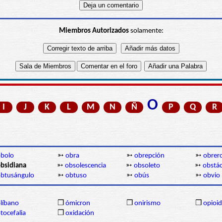
Miembros Autorizados
solamente:
O
I
J
K
L
M
N
Ñ
P
Q
R
bolo
➳
obra
➳
obrepción
➳
obrer
bsidiana
➳
obsolescencia
➳
obsoleto
➳
obstá
btusángulo
➳
obtuso
➳
obús
➳
obvio
líbano
❒
ómicron
❒
onirismo
❒
opioi
tocefalia
❒
oxidación