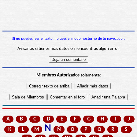
Si no puedes leer el texto, no uses el modo nocturno de tu navegador.
Avísanos si tienes más datos o si encuentras algún error.
Miembros Autorizados
solamente:
A
B
C
D
E
F
G
H
I
J
N
K
L
M
Ñ
O
P
Q
R
S