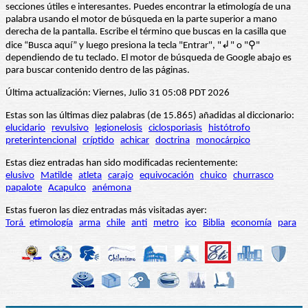
secciones útiles e interesantes. Puedes encontrar la etimología de una
palabra usando el motor de búsqueda en la parte superior a mano
derecha de la pantalla. Escribe el término que buscas en la casilla que
dice “Busca aquí” y luego presiona la tecla "Entrar", "↲" o "⚲"
dependiendo de tu teclado. El motor de búsqueda de Google abajo es
para buscar contenido dentro de las páginas.
Última actualización: Viernes, Julio 31 05:08 PDT 2026
Estas son las últimas diez palabras (de 15.865) añadidas al diccionario:
elucidario
revulsivo
legionelosis
ciclosporiasis
histótrofo
preterintencional
críptido
achicar
doctrina
monocárpico
Estas diez entradas han sido modificadas recientemente:
elusivo
Matilde
atleta
carajo
equivocación
chuico
churrasco
papalote
Acapulco
anémona
Estas fueron las diez entradas más visitadas ayer:
Torá
etimología
arma
chile
anti
metro
ico
Biblia
economía
para