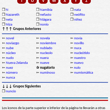
T
U
V
W
X
Y
Z
❒
N
❒
Namibia
❒
nata
❒
Nazareth
❒
nefasto
❒
neófito
❒
neta
❒
Niágara
❒
niñez
❒
Niza
❒
nonio
↑↑↑ Grupos Anteriores
➳
novel
➳
novela
➳
novia
➳
noviazgo
➳
noviembre
➳
novillo
➳
nube
➳
nublado
➳
nuca
➳
núcleo
➳
nucleolo
➳
nucleótido
➳
nudo
➳
nuera
➳
nuestro
➳
Nueva Zelanda
➳
nueve
➳
nuevo
➳
nuez
✰ nugatorio
➳
nulo
➳
número
➳
numinoso
➳
numismática
➳
nunca
↓↓↓ Grupos Siguientes
❒
nuncio
Los iconos de la parte superior e inferior de la página te llevarán a otras