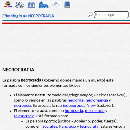
Etimología de NECROCRACIA
NECROCRACIA
La palabra
necrocracia
(gobierno donde manda un muerto) está
formada con los siguientes elementos léxicos:
El elemento
necro
- tomado del griego νεκρός =
nekros
(cadáver),
como lo vemos en las palabras
necrofilia
,
necromancia
y
necropsia
. Se asocia a la raíz
indoeuropea
*
nek
- (cadáver).
El elemento -
cracia
, como en
burocracia
,
mesocracia
y
talasocracia
. Está formado con:
La palabra κράτος (
krátos
= gobierno, poder, fuerza),
como en
Sócrates
,
Pancracio
y
tecnócrata
. Esta se vincula