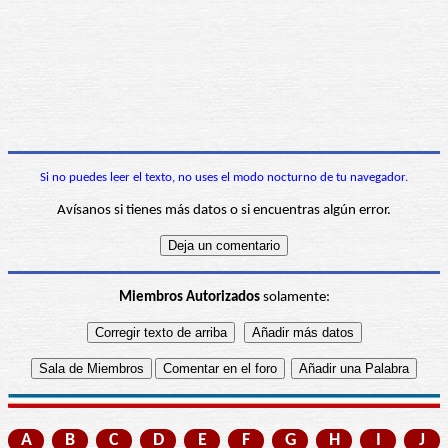
Si no puedes leer el texto, no uses el modo nocturno de tu navegador.
Avísanos si tienes más datos o si encuentras algún error.
Miembros Autorizados
solamente:
A
B
C
D
E
F
G
H
I
J