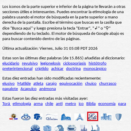
Los iconos de la parte superior e inferior de la página te llevarán a otras
secciones útiles e interesantes. Puedes encontrar la etimología de una
palabra usando el motor de búsqueda en la parte superior a mano
derecha de la pantalla. Escribe el término que buscas en la casilla que
dice “Busca aquí” y luego presiona la tecla "Entrar", "↲" o "⚲"
dependiendo de tu teclado. El motor de búsqueda de Google abajo es
para buscar contenido dentro de las páginas.
Última actualización: Viernes, Julio 31 05:08 PDT 2026
Estas son las últimas diez palabras (de 15.865) añadidas al diccionario:
elucidario
revulsivo
legionelosis
ciclosporiasis
histótrofo
preterintencional
críptido
achicar
doctrina
monocárpico
Estas diez entradas han sido modificadas recientemente:
elusivo
Matilde
atleta
carajo
equivocación
chuico
churrasco
papalote
Acapulco
anémona
Estas fueron las diez entradas más visitadas ayer:
Torá
etimología
arma
chile
anti
metro
ico
Biblia
economía
para