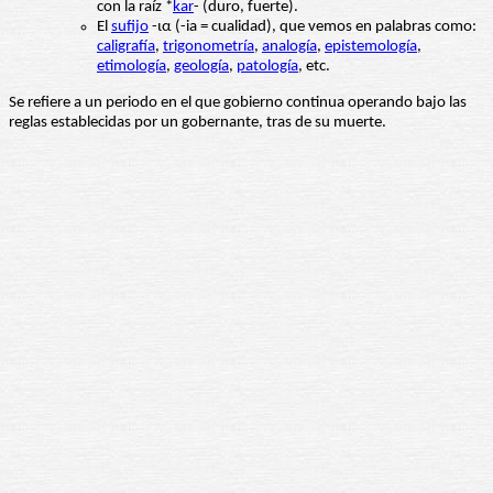
con la raíz *
kar
- (duro, fuerte).
El
sufijo
-ια (-ia = cualidad), que vemos en palabras como:
caligrafía
,
trigonometría
,
analogía
,
epistemología
,
etimología
,
geología
,
patología
, etc.
Se refiere a un periodo en el que gobierno continua operando bajo las
reglas establecidas por un gobernante, tras de su muerte.