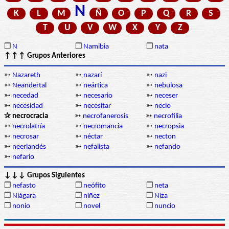
N
K
L
M
Ñ
O
P
Q
R
S
T
U
V
W
X
Y
Z
❒
N
❒
Namibia
❒
nata
↑↑↑ Grupos Anteriores
➳
Nazareth
➳
nazarí
➳
nazi
➳
Neandertal
➳
neártica
➳
nebulosa
➳
necedad
➳
necesario
➳
neceser
➳
necesidad
➳
necesitar
➳
necio
✰ necrocracia
➳
necrofanerosis
➳
necrofilia
➳
necrolatría
➳
necromancia
➳
necropsia
➳
necrosar
➳
néctar
➳
necton
➳
neerlandés
➳
nefalista
➳
nefando
➳
nefario
↓↓↓ Grupos Siguientes
❒
nefasto
❒
neófito
❒
neta
❒
Niágara
❒
niñez
❒
Niza
❒
nonio
❒
novel
❒
nuncio