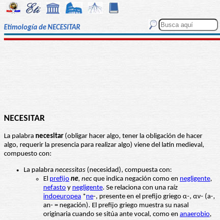
Etimología de NECESITAR
NECESITAR
La palabra
necesitar
(obligar hacer algo, tener la obligación de hacer
algo, requerir la presencia para realizar algo) viene del latín medieval,
compuesto con:
La palabra
necessitas
(necesidad), compuesta con:
El
prefijo
ne
,
nec
que indica negación como en
negligente
,
nefasto
y
negligente
. Se relaciona con una raíz
indoeuropea
*
ne
-, presente en el prefijo griego α-, αν- (a-,
an- = negación). El prefijo griego muestra su nasal
originaria cuando se sitúa ante vocal, como en
anaerobio
,