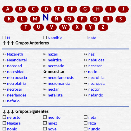
A
B
C
D
E
F
G
H
I
J
N
K
L
M
Ñ
O
P
Q
R
S
T
U
V
W
X
Y
Z
❒
N
❒
Namibia
❒
nata
↑↑↑ Grupos Anteriores
➳
Nazareth
➳
nazarí
➳
nazi
➳
Neandertal
➳
neártica
➳
nebulosa
➳
necedad
➳
necesario
➳
neceser
➳
necesidad
✰ necesitar
➳
necio
➳
necrocracia
➳
necrofanerosis
➳
necrofilia
➳
necrolatría
➳
necromancia
➳
necropsia
➳
necrosar
➳
néctar
➳
necton
➳
neerlandés
➳
nefalista
➳
nefando
➳
nefario
↓↓↓ Grupos Siguientes
❒
nefasto
❒
neófito
❒
neta
❒
Niágara
❒
niñez
❒
Niza
❒
nonio
❒
novel
❒
nuncio