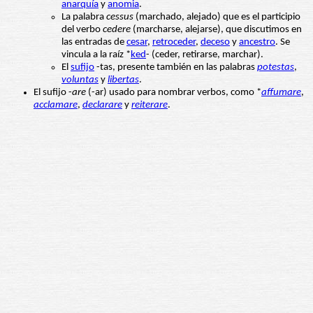
anarquía
y
anomia
.
La palabra
cessus
(marchado, alejado) que es el participio
del verbo
cedere
(marcharse, alejarse), que discutimos en
las entradas de
cesar
,
retroceder
,
deceso
y
ancestro
. Se
vincula a la raíz *
ked
- (ceder, retirarse, marchar).
El
sufijo
-tas, presente también en las palabras
potestas
,
voluntas
y
libertas
.
El sufijo -
are
(-ar) usado para nombrar verbos, como *
affumare
,
acclamare
,
declarare
y
reiterare
.