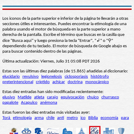
Los iconos de la parte superior e inferior de la página te llevarán a otras
secciones útiles e interesantes. Puedes encontrar la etimología de una
palabra usando el motor de búsqueda en la parte superior a mano
derecha de la pantalla. Escribe el término que buscas en la casilla que
dice “Busca aquí” y luego presiona la tecla "Entrar", "↲" o "⚲"
dependiendo de tu teclado. El motor de búsqueda de Google abajo es
para buscar contenido dentro de las páginas.
Última actualización: Viernes, Julio 31 05:08 PDT 2026
Estas son las últimas diez palabras (de 15.865) añadidas al diccionario:
elucidario
revulsivo
legionelosis
ciclosporiasis
histótrofo
preterintencional
críptido
achicar
doctrina
monocárpico
Estas diez entradas han sido modificadas recientemente:
elusivo
Matilde
atleta
carajo
equivocación
chuico
churrasco
papalote
Acapulco
anémona
Estas fueron las diez entradas más visitadas ayer:
Torá
etimología
arma
chile
anti
metro
ico
Biblia
economía
para