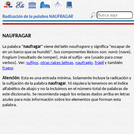
Radicación de la palabra NAUFRAGAR
NAUFRAGAR
La palabra "
naufragar
" viene del latín
naufragare
y significa "escapar de
en un barco que se hundió". Sus componentes léxicos son:
navis
(nave),
fragium
(resultado de romper), más el sufijo -are (usado para crear
verbos). Ver:
sufijos
,
otras raíces latinas
,
naufragio
,
frágil
y también
fragor
.
Atención
: Esta es una entrada mínima. Solamente incluye la radicación y
la sufijación de la palabra
naufragar
. Ni siquiera la tenemos en el índice
alfabético de abajo y no la incluimos en el número total de palabras de
este diccionario. Se recomienda seguir los enlaces dados arriba en letras
azules para más información sobre los elementos que forman esta
palabra.