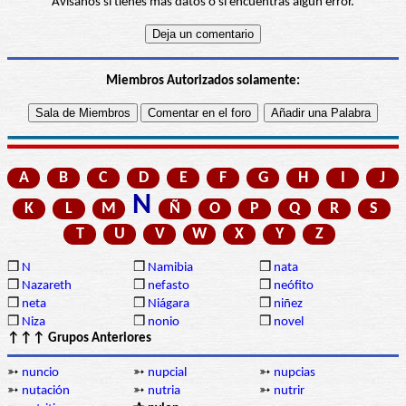
Avísanos si tienes más datos o si encuentras algún error.
Miembros Autorizados solamente:
A
B
C
D
E
F
G
H
I
J
N
K
L
M
Ñ
O
P
Q
R
S
T
U
V
W
X
Y
Z
❒
N
❒
Namibia
❒
nata
❒
Nazareth
❒
nefasto
❒
neófito
❒
neta
❒
Niágara
❒
niñez
❒
Niza
❒
nonio
❒
novel
↑↑↑ Grupos Anteriores
➳
nuncio
➳
nupcial
➳
nupcias
➳
nutación
➳
nutria
➳
nutrir