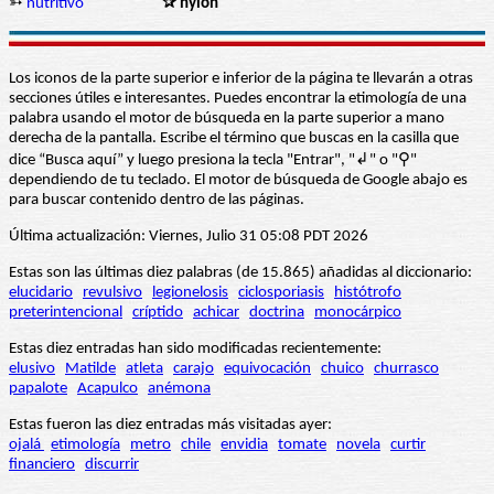
➳
nutritivo
✰ nylon
Los iconos de la parte superior e inferior de la página te llevarán a otras
secciones útiles e interesantes. Puedes encontrar la etimología de una
palabra usando el motor de búsqueda en la parte superior a mano
derecha de la pantalla. Escribe el término que buscas en la casilla que
dice “Busca aquí” y luego presiona la tecla "Entrar", "↲" o "⚲"
dependiendo de tu teclado. El motor de búsqueda de Google abajo es
para buscar contenido dentro de las páginas.
Última actualización: Viernes, Julio 31 05:08 PDT 2026
Estas son las últimas diez palabras (de 15.865) añadidas al diccionario:
elucidario
revulsivo
legionelosis
ciclosporiasis
histótrofo
preterintencional
críptido
achicar
doctrina
monocárpico
Estas diez entradas han sido modificadas recientemente:
elusivo
Matilde
atleta
carajo
equivocación
chuico
churrasco
papalote
Acapulco
anémona
Estas fueron las diez entradas más visitadas ayer:
ojalá
etimología
metro
chile
envidia
tomate
novela
curtir
financiero
discurrir